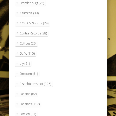
Brandenburg
(25)
California
(38)
COCK SPARRER
(24)
Contra Records
(38)
Cottbus
(26)
D.I.Y.
(110)
diy
(61)
Dresden
(51)
Eisenhüttenstadt
(326)
Fanzine
(62)
Fanzines
(117)
Festival
(31)