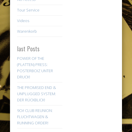
Tour Service
Videos
Warenkorb
last Posts
POWER OF THE
(PLATTEN) PRESS:
POSTERBOIZ UNTER
DRUCK!
THE PROMISED END &
UNPLUGGED SYSTEM:
DER RÜCKBLICK!
9Oi! CLUB REUNION:
FLUCHTWAGEN &
RUNNING ORDER!