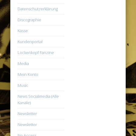
Datenschutzerklärung
Discographie
Kasse
Kundenportal
Lockenkopf Fanzine
Media
Mein Konto
Music
News Socialmedia (Alle
Kanäle)
Newsletter
Newsletter
No Access