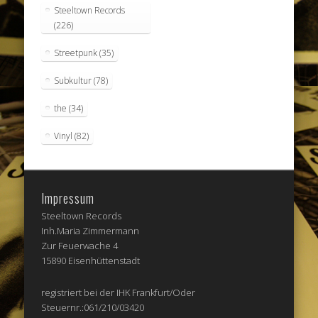
Steeltown Records
(226)
Streetpunk
(35)
Subkultur
(78)
the
(34)
Vinyl
(82)
Impressum
Steeltown Records
Inh.Maria Zimmermann
Zur Feuerwache 4
15890 Eisenhüttenstadt
registriert bei der IHK Frankfurt/Oder
Steuernr.:061/210/03420