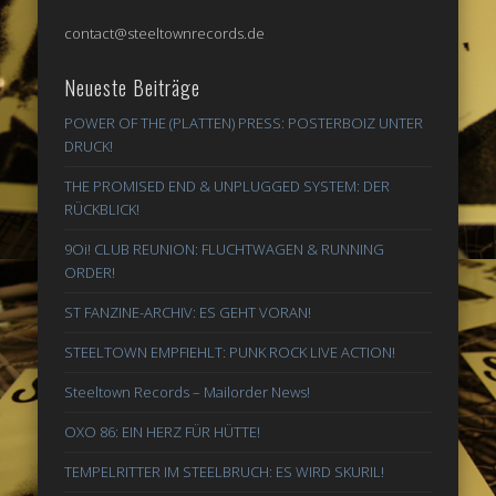
contact@steeltownrecords.de
Neueste Beiträge
POWER OF THE (PLATTEN) PRESS: POSTERBOIZ UNTER
DRUCK!
THE PROMISED END & UNPLUGGED SYSTEM: DER
RÜCKBLICK!
9Oi! CLUB REUNION: FLUCHTWAGEN & RUNNING
ORDER!
ST FANZINE-ARCHIV: ES GEHT VORAN!
STEELTOWN EMPFIEHLT: PUNK ROCK LIVE ACTION!
Steeltown Records – Mailorder News!
OXO 86: EIN HERZ FÜR HÜTTE!
TEMPELRITTER IM STEELBRUCH: ES WIRD SKURIL!