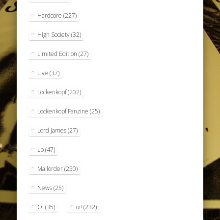
Hardcore
(227)
High Society
(32)
Limited Edition
(27)
Live
(37)
Lockenkopf
(202)
Lockenkopf Fanzine
(25)
Lord James
(27)
Lp
(47)
Mailorder
(250)
News
(25)
Oi
(35)
oi!
(232)