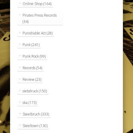
Online Shop
(164)
Pirates Press Records
(34)
Punishable Act
(28)
Punk
(241)
Punk Rock
(99)
Records
(54)
Review
(23)
siebdruck
(150)
ska
(173)
Steelbruch
(333)
Steeltown
(130)