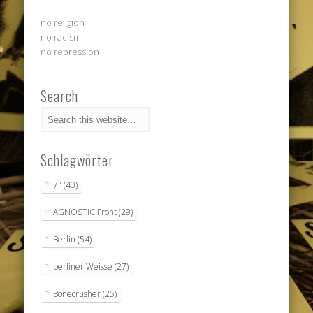
no religion
no racism
no repression
Search
Schlagwörter
7"
(40)
AGNOSTIC Front
(29)
Berlin
(54)
berliner Weisse
(27)
Bonecrusher
(25)