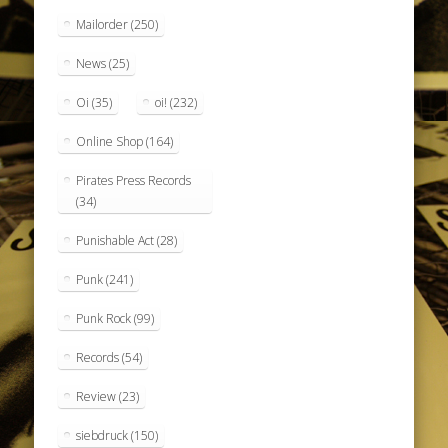
Mailorder
(250)
News
(25)
Oi
(35)
oi!
(232)
Online Shop
(164)
Pirates Press Records
(34)
Punishable Act
(28)
Punk
(241)
Punk Rock
(99)
Records
(54)
Review
(23)
siebdruck
(150)