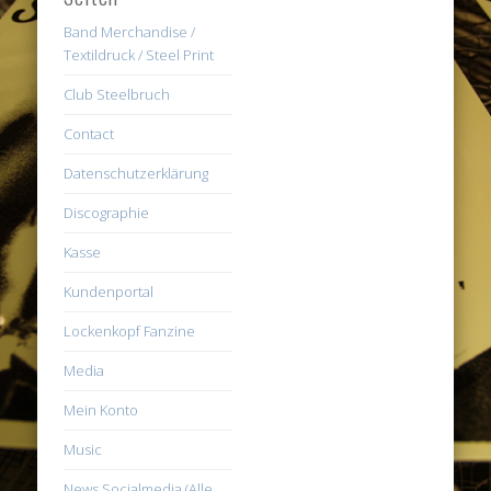
Band Merchandise /
Textildruck / Steel Print
Club Steelbruch
Contact
Datenschutzerklärung
Discographie
Kasse
Kundenportal
Lockenkopf Fanzine
Media
Mein Konto
Music
News Socialmedia (Alle