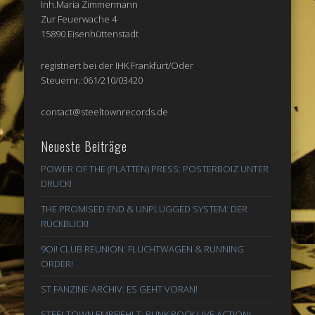
Inh.Maria Zimmermann
Zur Feuerwache 4
15890 Eisenhüttenstadt
registriert bei der IHK Frankfurt/Oder
Steuernr.:061/210/03420
contact@steeltownrecords.de
Neueste Beiträge
POWER OF THE (PLATTEN) PRESS: POSTERBOIZ UNTER
DRUCK!
THE PROMISED END & UNPLUGGED SYSTEM: DER
RÜCKBLICK!
9Oi! CLUB REUNION: FLUCHTWAGEN & RUNNING
ORDER!
ST FANZINE-ARCHIV: ES GEHT VORAN!
STEELTOWN EMPFIEHLT: PUNK ROCK LIVE ACTION!