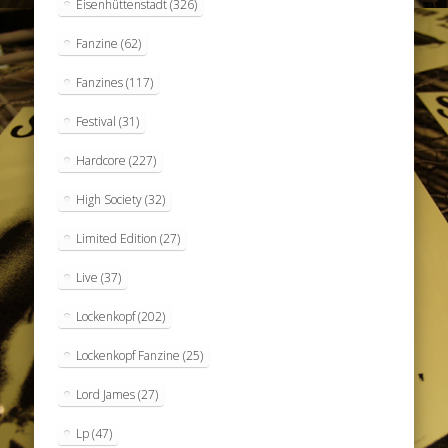
Eisenhüttenstadt
(326)
Fanzine
(62)
Fanzines
(117)
Festival
(31)
Hardcore
(227)
High Society
(32)
Limited Edition
(27)
Live
(37)
Lockenkopf
(202)
Lockenkopf Fanzine
(25)
Lord James
(27)
Lp
(47)