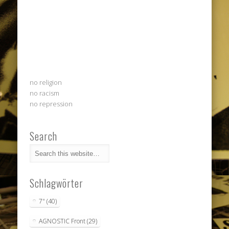
no religion
no racism
no repression
Search
Schlagwörter
7"
(40)
AGNOSTIC Front
(29)