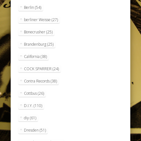
Berlin
(54)
berliner Weisse
(27)
Bonecrusher
(25)
Brandenburg
(25)
California
(38)
COCK SPARRER
(24)
Contra Records
(38)
Cottbus
(26)
D.I.Y.
(110)
diy
(61)
Dresden
(51)