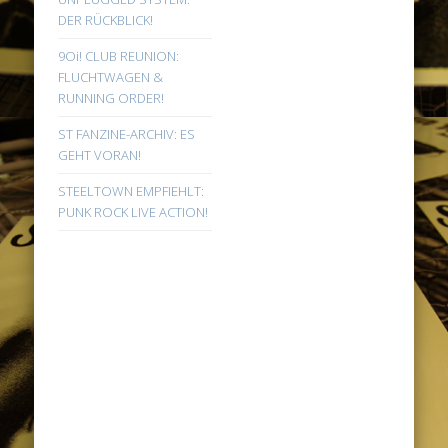
DER RÜCKBLICK!
9Oi! CLUB REUNION:
FLUCHTWAGEN &
RUNNING ORDER!
ST FANZINE-ARCHIV: ES
GEHT VORAN!
STEELTOWN EMPFIEHLT:
PUNK ROCK LIVE ACTION!