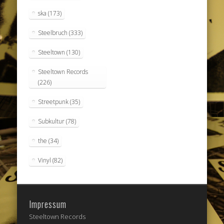
ska
(173)
Steelbruch
(333)
Steeltown
(130)
Steeltown Records
(226)
Streetpunk
(35)
Subkultur
(78)
the
(34)
Vinyl
(82)
Impressum
Steeltown Records