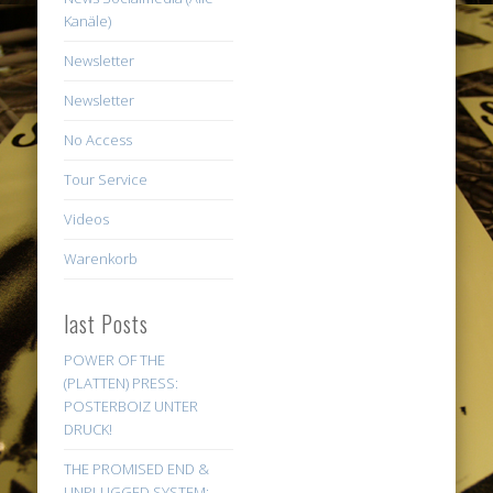
Kanäle)
Newsletter
Newsletter
No Access
Tour Service
Videos
Warenkorb
last Posts
POWER OF THE
(PLATTEN) PRESS:
POSTERBOIZ UNTER
DRUCK!
THE PROMISED END &
UNPLUGGED SYSTEM: