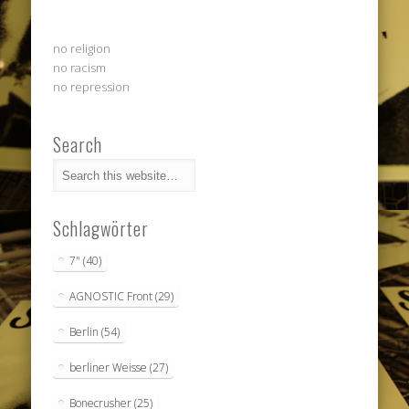
no religion
no racism
no repression
Search
Schlagwörter
7"
(40)
AGNOSTIC Front
(29)
Berlin
(54)
berliner Weisse
(27)
Bonecrusher
(25)