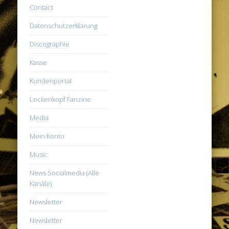
Contact
Datenschutzerklärung
Discographie
Kasse
Kundenportal
Lockenkopf Fanzine
Media
Mein Konto
Music
News Socialmedia (Alle
Kanäle)
Newsletter
Newsletter