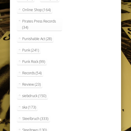
Online Shop
(164)
Pirates Press Records
(34)
Punishable Act
(28)
Punk
(241)
Punk Rock
(99)
Records
(54)
Review
(23)
siebdruck
(150)
ska
(173)
Steelbruch
(333)
Steeltown
(130)