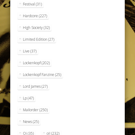
Festival
(31)
Hardcore
(227)
High Society
(32)
Limited Edition
(27)
Live
(37)
Lockenkopf
(202)
Lockenkopf Fanzine
(25)
Lord James
(27)
Lp
(47)
Mailorder
(250)
News
(25)
Oi
(35)
oi!
(232)