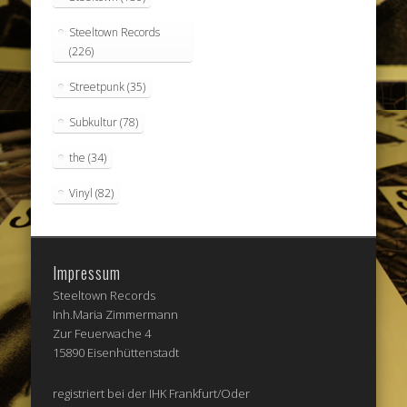
Steeltown Records
(226)
Streetpunk
(35)
Subkultur
(78)
the
(34)
Vinyl
(82)
Impressum
Steeltown Records
Inh.Maria Zimmermann
Zur Feuerwache 4
15890 Eisenhüttenstadt
registriert bei der IHK Frankfurt/Oder