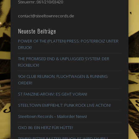
Steuernr.:061/210/03420
contact@steeltownrecords.de
Neueste Beiträge
POWER OF THE (PLATTEN) PRESS: POSTERBOIZ UNTER
DRUCK!
THE PROMISED END & UNPLUGGED SYSTEM: DER
RÜCKBLICK!
9Oi! CLUB REUNION: FLUCHTWAGEN & RUNNING
ORDER!
ST FANZINE-ARCHIV: ES GEHT VORAN!
STEELTOWN EMPFIEHLT: PUNK ROCK LIVE ACTION!
Steeltown Records – Mailorder News!
OXO 86: EIN HERZ FÜR HÜTTE!
TEMPELRITTER IM STEELBRUCH: ES WIRD SKURIL!