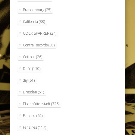
Brandenburg
(25)
California
(38)
COCK SPARRER
(24)
Contra Records
(38)
Cottbus
(26)
D.I.Y.
(110)
diy
(61)
Dresden
(51)
Eisenhüttenstadt
(326)
Fanzine
(62)
Fanzines
(117)