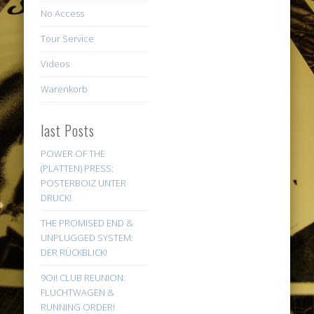
No Access
Tour Service
Videos
Warenkorb
last Posts
POWER OF THE
(PLATTEN) PRESS:
POSTERBOIZ UNTER
DRUCK!
THE PROMISED END &
UNPLUGGED SYSTEM:
DER RÜCKBLICK!
9Oi! CLUB REUNION:
FLUCHTWAGEN &
RUNNING ORDER!