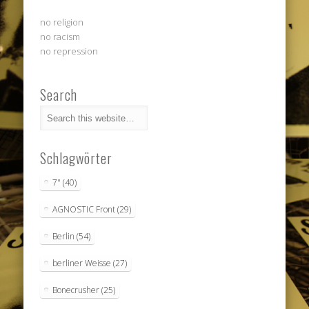
no religion
no racism
no repression
Search
Schlagwörter
7"
(40)
AGNOSTIC Front
(29)
Berlin
(54)
berliner Weisse
(27)
Bonecrusher
(25)