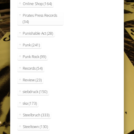
Online Shop
(164)
Pirates Press Records
(34)
Punishable Act
(28)
Punk
(241)
Punk Rock
(99)
Records
(54)
Review
(23)
siebdruck
(150)
ska
(173)
Steelbruch
(333)
Steeltown
(130)