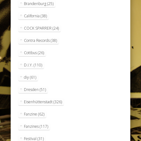
Brandenburg
(25)
California
(38)
COCK SPARRER
(24)
Contra Records
(38)
Cottbus
(26)
D.I.Y.
(110)
diy
(61)
Dresden
(51)
Eisenhüttenstadt
(326)
Fanzine
(62)
Fanzines
(117)
Festival
(31)