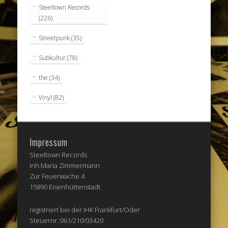
Steeltown Records
(226)
Streetpunk
(35)
Subkultur
(78)
the
(34)
Vinyl
(82)
Impressum
Steeltown Records
Inh.Maria Zimmermann
Zur Feuerwache 4
15890 Eisenhüttenstadt
registriert bei der IHK Frankfurt/Oder
Steuernr.:061/210/03420