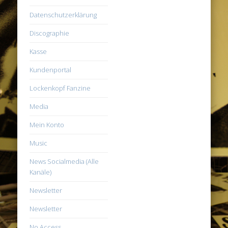
Datenschutzerklärung
Discographie
Kasse
Kundenportal
Lockenkopf Fanzine
Media
Mein Konto
Music
News Socialmedia (Alle
Kanäle)
Newsletter
Newsletter
No Access