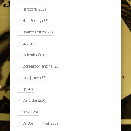
Hardcore
(227)
High Society
(32)
Limited Edition
(27)
Live
(37)
Lockenkopf
(202)
Lockenkopf Fanzine
(25)
Lord James
(27)
Lp
(47)
Mailorder
(250)
News
(25)
Oi
(35)
oi!
(232)