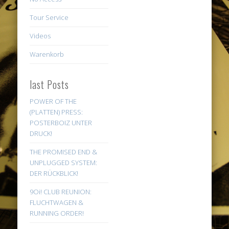
Tour Service
Videos
Warenkorb
last Posts
POWER OF THE
(PLATTEN) PRESS:
POSTERBOIZ UNTER
DRUCK!
THE PROMISED END &
UNPLUGGED SYSTEM:
DER RÜCKBLICK!
9Oi! CLUB REUNION:
FLUCHTWAGEN &
RUNNING ORDER!