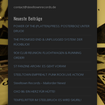
contact@steeltownrecords.de
Neueste Beiträge
POWER OF THE (PLATTEN) PRESS: POSTERBOIZ UNTER
DRUCK!
THE PROMISED END & UNPLUGGED SYSTEM: DER
RÜCKBLICK!
9Oi! CLUB REUNION: FLUCHTWAGEN & RUNNING
ORDER!
ST FANZINE-ARCHIV: ES GEHT VORAN!
STEELTOWN EMPFIEHLT: PUNK ROCK LIVE ACTION!
Steeltown Records – Mailorder News!
OXO 86: EIN HERZ FÜR HÜTTE!
TEMPELRITTER IM STEELBRUCH: ES WIRD SKURIL!