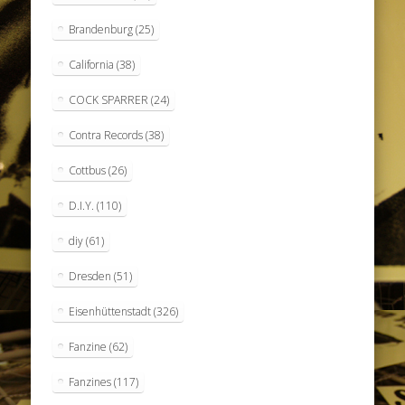
Brandenburg
(25)
California
(38)
COCK SPARRER
(24)
Contra Records
(38)
Cottbus
(26)
D.I.Y.
(110)
diy
(61)
Dresden
(51)
Eisenhüttenstadt
(326)
Fanzine
(62)
Fanzines
(117)