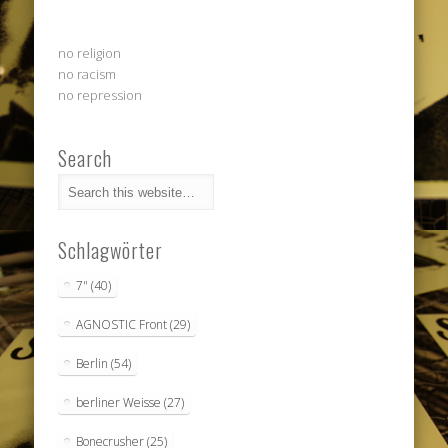
no religion
no racism
no repression
Search
Schlagwörter
7"
(40)
AGNOSTIC Front
(29)
Berlin
(54)
berliner Weisse
(27)
Bonecrusher
(25)