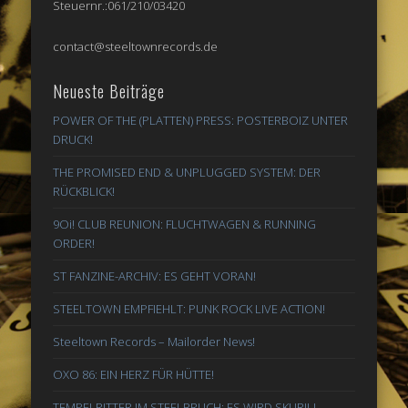
Steuernr.:061/210/03420
contact@steeltownrecords.de
Neueste Beiträge
POWER OF THE (PLATTEN) PRESS: POSTERBOIZ UNTER
DRUCK!
THE PROMISED END & UNPLUGGED SYSTEM: DER
RÜCKBLICK!
9Oi! CLUB REUNION: FLUCHTWAGEN & RUNNING
ORDER!
ST FANZINE-ARCHIV: ES GEHT VORAN!
STEELTOWN EMPFIEHLT: PUNK ROCK LIVE ACTION!
Steeltown Records – Mailorder News!
OXO 86: EIN HERZ FÜR HÜTTE!
TEMPELRITTER IM STEELBRUCH: ES WIRD SKURIL!