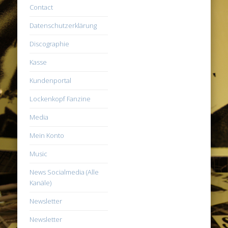
Contact
Datenschutzerklärung
Discographie
Kasse
Kundenportal
Lockenkopf Fanzine
Media
Mein Konto
Music
News Socialmedia (Alle
Kanäle)
Newsletter
Newsletter