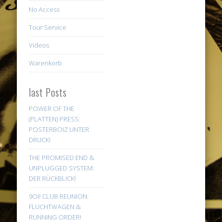
No Access
Tour Service
Videos
Warenkorb
last Posts
POWER OF THE
(PLATTEN) PRESS:
POSTERBOIZ UNTER
DRUCK!
THE PROMISED END &
UNPLUGGED SYSTEM:
DER RÜCKBLICK!
9Oi! CLUB REUNION:
FLUCHTWAGEN &
RUNNING ORDER!