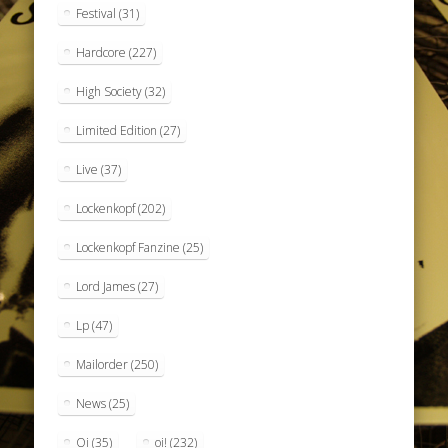
Festival
(31)
Hardcore
(227)
High Society
(32)
Limited Edition
(27)
Live
(37)
Lockenkopf
(202)
Lockenkopf Fanzine
(25)
Lord James
(27)
Lp
(47)
Mailorder
(250)
News
(25)
Oi
(35)
oi!
(232)