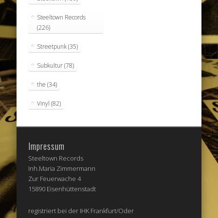
Steeltown Records
(226)
Streetpunk
(35)
Subkultur
(78)
the
(34)
Vinyl
(82)
Impressum
Steeltown Records
Inh.Maria Zimmermann
Zur Feuerwache 4
15890 Eisenhüttenstadt
registriert bei der IHK Frankfurt/Oder