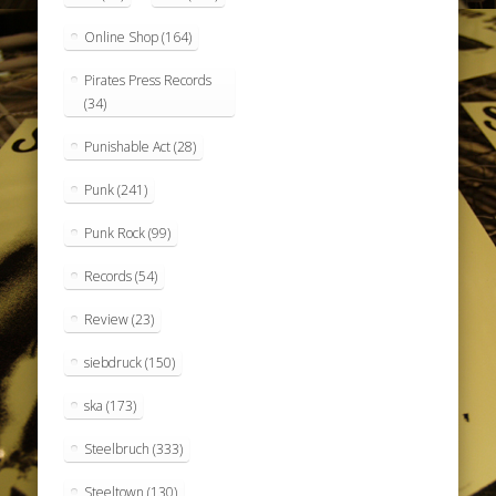
Online Shop
(164)
Pirates Press Records
(34)
Punishable Act
(28)
Punk
(241)
Punk Rock
(99)
Records
(54)
Review
(23)
siebdruck
(150)
ska
(173)
Steelbruch
(333)
Steeltown
(130)