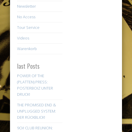
Newsletter
No Access
Tour Service
Videos
Warenkorb
last Posts
POWER OF THE
(PLATTEN) PRESS:
POSTERBOIZ UNTER
DRUCK!
THE PROMISED END &
UNPLUGGED SYSTEM:
DER RÜCKBLICK!
9Oi! CLUB REUNION: