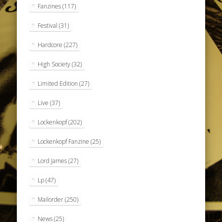
Fanzines
(117)
Festival
(31)
Hardcore
(227)
High Society
(32)
Limited Edition
(27)
Live
(37)
Lockenkopf
(202)
Lockenkopf Fanzine
(25)
Lord James
(27)
Lp
(47)
Mailorder
(250)
News
(25)