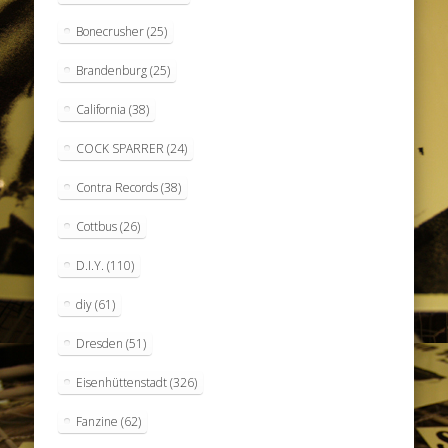
Bonecrusher
(25)
Brandenburg
(25)
California
(38)
COCK SPARRER
(24)
Contra Records
(38)
Cottbus
(26)
D.I.Y.
(110)
diy
(61)
Dresden
(51)
Eisenhüttenstadt
(326)
Fanzine
(62)