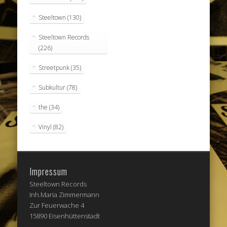
Steeltown
(130)
Steeltown Records
(226)
Streetpunk
(35)
Subkultur
(78)
the
(34)
Vinyl
(82)
Impressum
Steeltown Records
Inh.Maria Zimmermann
Zur Feuerwache 4
15890 Eisenhüttenstadt