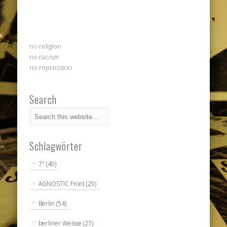
no religion
no racism
no repression
Search
Schlagwörter
7"
(40)
AGNOSTIC Front
(29)
Berlin
(54)
berliner Weisse
(27)