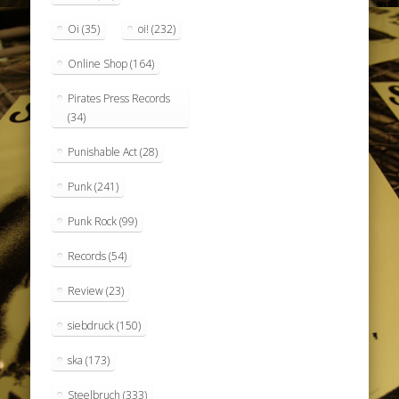
Oi
(35)
oi!
(232)
Online Shop
(164)
Pirates Press Records
(34)
Punishable Act
(28)
Punk
(241)
Punk Rock
(99)
Records
(54)
Review
(23)
siebdruck
(150)
ska
(173)
Steelbruch
(333)