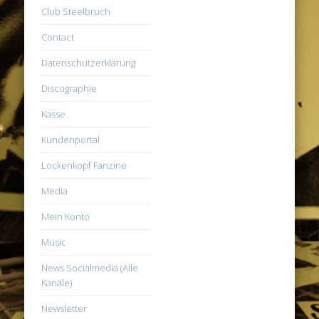
Club Steelbruch
Contact
Datenschutzerklärung
Discographie
Kasse
Kundenportal
Lockenkopf Fanzine
Media
Mein Konto
Music
News Socialmedia (Alle
Kanäle)
Newsletter