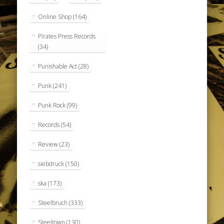
Online Shop
(164)
Pirates Press Records
(34)
Punishable Act
(28)
Punk
(241)
Punk Rock
(99)
Records
(54)
Review
(23)
siebdruck
(150)
ska
(173)
Steelbruch
(333)
Steeltown
(130)