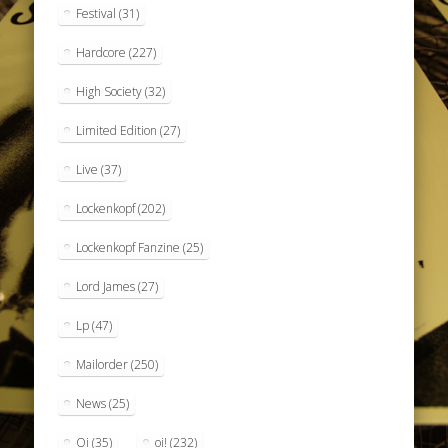
Festival
(31)
Hardcore
(227)
High Society
(32)
Limited Edition
(27)
Live
(37)
Lockenkopf
(202)
Lockenkopf Fanzine
(25)
Lord James
(27)
Lp
(47)
Mailorder
(250)
News
(25)
Oi
(35)
oi!
(232)