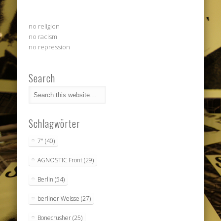
no religion
no racism
no repression
Search
Schlagwörter
7"
(40)
AGNOSTIC Front
(29)
Berlin
(54)
berliner Weisse
(27)
Bonecrusher
(25)