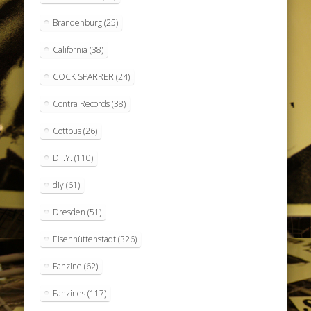
Brandenburg
(25)
California
(38)
COCK SPARRER
(24)
Contra Records
(38)
Cottbus
(26)
D.I.Y.
(110)
diy
(61)
Dresden
(51)
Eisenhüttenstadt
(326)
Fanzine
(62)
Fanzines
(117)