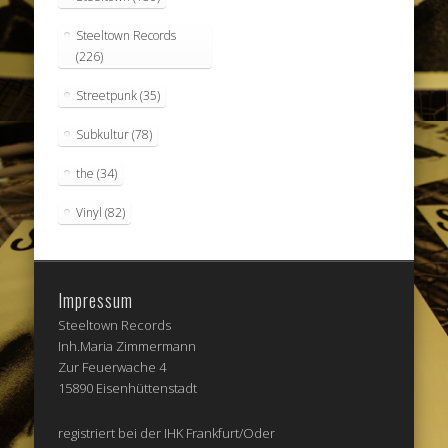
Steeltown Records
(226)
Streetpunk
(35)
Subkultur
(78)
the
(34)
Vinyl
(82)
Impressum
Steeltown Records
Inh.Maria Zimmermann
Zur Feuerwache 4
15890 Eisenhüttenstadt
registriert bei der IHK Frankfurt/Oder