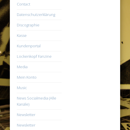
Contact
Datenschutzerklärung
Discographie
Kasse
Kundenportal
Lockenkopf Fanzine
Media
Mein Konto
Music
News Socialmedia (Alle
Kanäle)
Newsletter
Newsletter