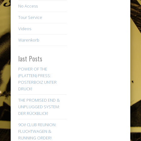
No Access
Tour Service
Videos
Warenkorb
last Posts
POWER OF THE
(PLATTEN) PRESS:
POSTERBOIZ UNTER
DRUCK!
THE PROMISED END &
UNPLUGGED SYSTEM:
DER RÜCKBLICK!
9Oi! CLUB REUNION:
FLUCHTWAGEN &
RUNNING ORDER!