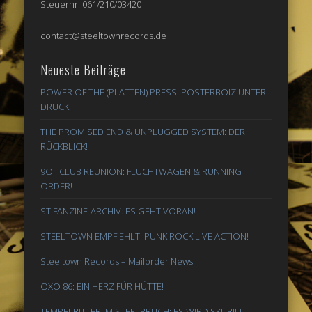
Steuernr.:061/210/03420
contact@steeltownrecords.de
Neueste Beiträge
POWER OF THE (PLATTEN) PRESS: POSTERBOIZ UNTER
DRUCK!
THE PROMISED END & UNPLUGGED SYSTEM: DER
RÜCKBLICK!
9Oi! CLUB REUNION: FLUCHTWAGEN & RUNNING
ORDER!
ST FANZINE-ARCHIV: ES GEHT VORAN!
STEELTOWN EMPFIEHLT: PUNK ROCK LIVE ACTION!
Steeltown Records – Mailorder News!
OXO 86: EIN HERZ FÜR HÜTTE!
TEMPELRITTER IM STEELBRUCH: ES WIRD SKURIL!