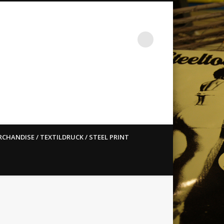
st ain`t dead so straight
CHANDISE / TEXTILDRUCK / STEEL PRINT