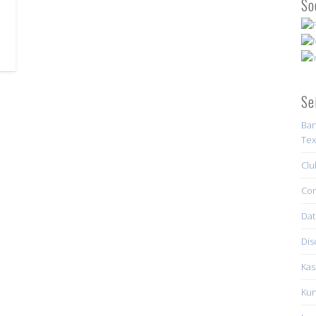
So
Se
Ban
Tex
Clu
Con
Dat
Dis
Kas
Kun