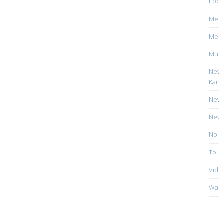
Loc
Me
Mei
Mus
New
Kan
New
New
No 
Tou
Vid
Wa