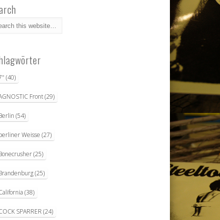
arch
hlagwörter
7"
(40)
AGNOSTIC Front
(29)
Berlin
(54)
berliner Weisse
(27)
Bonecrusher
(25)
Brandenburg
(25)
California
(38)
COCK SPARRER
(24)