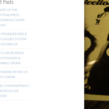
st Posts
WER OF THE
ATTEN) PRESS:
STERBOIZ UNTER
UCK!
E PROMISED END &
PLUGGED SYSTEM:
 RÜCKBLICK!
! CLUB REUNION:
UCHTWAGEN &
NNING ORDER!
FANZINE-ARCHIV: ES
HT VORAN!
EELTOWN EMPFIEHLT:
K ROCK LIVE
ION!