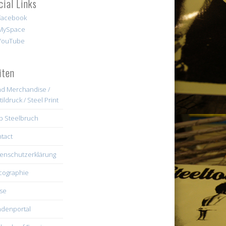
cial Links
iten
d Merchandise /
tildruck / Steel Print
b Steelbruch
tact
enschutzerklärung
cographie
se
denportal