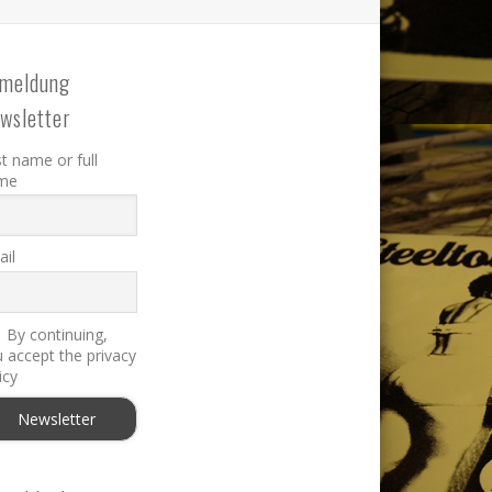
meldung
wsletter
st name or full
me
il
By continuing,
 accept the privacy
icy