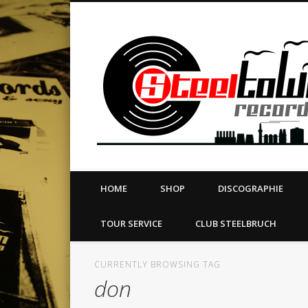
book
Twitter
Vimeo
Dribble
LinkedIn
LABEL | MERCH | PRINT | DIY | FANZINE | TOURSERVICE
HOME
SHOP
DISCOGRAPHIE
TOUR SERVICE
CLUB STEELBRUCH
CURRENTLY BROWSING TAG
don