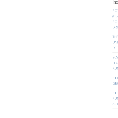
la
PO
(PL
PO
DR
TH
UN
DER
9Oi
FL
RU
ST 
GE
ST
PUN
ACT