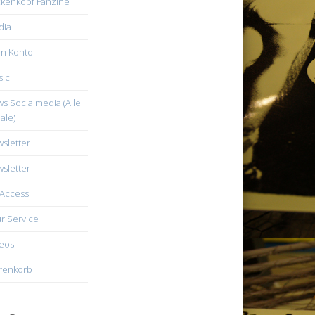
kenkopf Fanzine
dia
n Konto
ic
s Socialmedia (Alle
äle)
sletter
sletter
Access
r Service
eos
renkorb