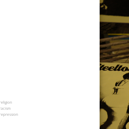
religion
racism
repression