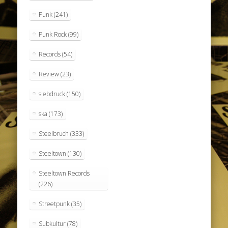
Punk
(241)
Punk Rock
(99)
Records
(54)
Review
(23)
siebdruck
(150)
ska
(173)
Steelbruch
(333)
Steeltown
(130)
Steeltown Records
(226)
Streetpunk
(35)
Subkultur
(78)