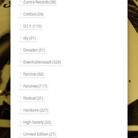
Contra Records
(38)
Cottbus
(26)
D.I.Y.
(110)
diy
(61)
Dresden
(51)
Eisenhüttenstadt
(326)
Fanzine
(62)
Fanzines
(117)
Festival
(31)
Hardcore
(227)
High Society
(32)
Limited Edition
(27)