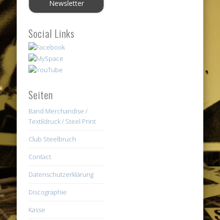
Social Links
Seiten
Band Merchandise /
Textildruck / Steel Print
Club Steelbruch
Contact
Datenschutzerklärung
Discographie
Kasse