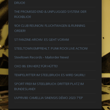
DRUCK!
THE PROMISED END & UNPLUGGED SYSTEM: DER
RÜCKBLICK!
9Oi! CLUB REUNION: FLUCHTWAGEN & RUNNING
ORDER!
ST FANZINE-ARCHIV: ES GEHT VORAN!
STEELTOWN EMPFIEHLT: PUNK ROCK LIVE ACTION!
Steeltown Records – Mailorder News!
OXO 86: EIN HERZ FÜR HÜTTE!
TEMPELRITTER IM STEELBRUCH: ES WIRD SKURIL!
SPORT FREI! IM STEELBRUCH: DRITTER PLATZ IM
BUNDESLAND!
UVPRV80: CAMELLIA SINENSIS DÉMO 2023 7″EP