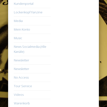
Kundenportal
Lockenkopf Fanzine
Media
Mein Konto
Music
News Socialmedia (Alle
Kanäle)
Newsletter
Newsletter
No Access
Tour Service
Videos
Warenkorb