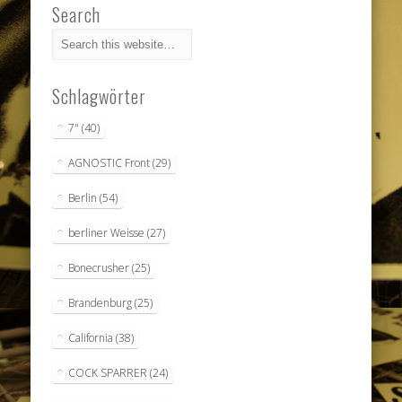
Search
Schlagwörter
7"
(40)
AGNOSTIC Front
(29)
Berlin
(54)
berliner Weisse
(27)
Bonecrusher
(25)
Brandenburg
(25)
California
(38)
COCK SPARRER
(24)