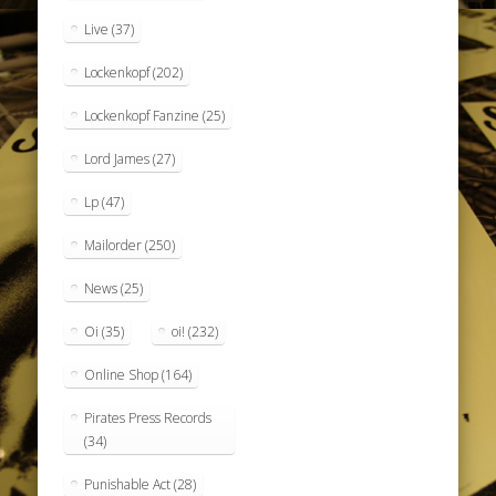
Live
(37)
Lockenkopf
(202)
Lockenkopf Fanzine
(25)
Lord James
(27)
Lp
(47)
Mailorder
(250)
News
(25)
Oi
(35)
oi!
(232)
Online Shop
(164)
Pirates Press Records
(34)
Punishable Act
(28)