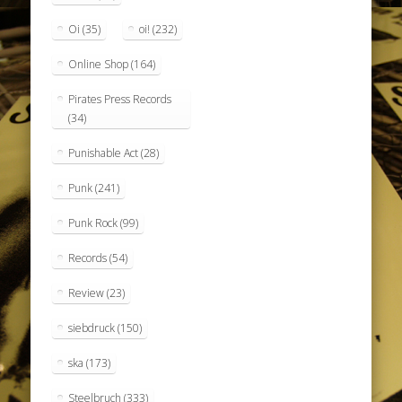
Oi
(35)
oi!
(232)
Online Shop
(164)
Pirates Press Records
(34)
Punishable Act
(28)
Punk
(241)
Punk Rock
(99)
Records
(54)
Review
(23)
siebdruck
(150)
ska
(173)
Steelbruch
(333)