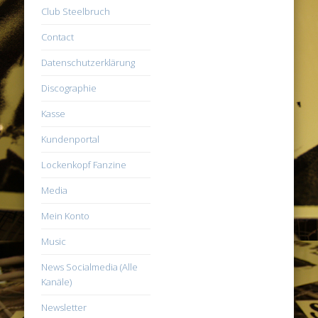
Club Steelbruch
Contact
Datenschutzerklärung
Discographie
Kasse
Kundenportal
Lockenkopf Fanzine
Media
Mein Konto
Music
News Socialmedia (Alle
Kanäle)
Newsletter