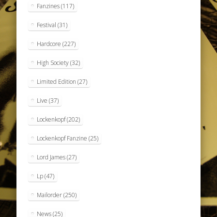
Fanzines
(117)
Festival
(31)
Hardcore
(227)
High Society
(32)
Limited Edition
(27)
Live
(37)
Lockenkopf
(202)
Lockenkopf Fanzine
(25)
Lord James
(27)
Lp
(47)
Mailorder
(250)
News
(25)