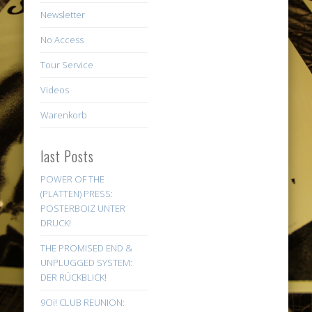
Newsletter
No Access
Tour Service
Videos
Warenkorb
last Posts
POWER OF THE
(PLATTEN) PRESS:
POSTERBOIZ UNTER
DRUCK!
THE PROMISED END &
UNPLUGGED SYSTEM:
DER RÜCKBLICK!
9Oi! CLUB REUNION: