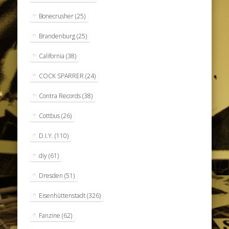
Bonecrusher
(25)
Brandenburg
(25)
California
(38)
COCK SPARRER
(24)
Contra Records
(38)
Cottbus
(26)
D.I.Y.
(110)
diy
(61)
Dresden
(51)
Eisenhüttenstadt
(326)
Fanzine
(62)