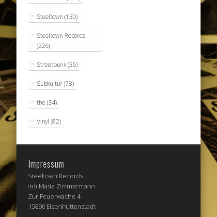
Steeltown
(130)
Steeltown Records
(226)
Streetpunk
(35)
Subkultur
(78)
the
(34)
Vinyl
(82)
Impressum
Steeltown Records
Inh.Maria Zimmermann
Zur Feuerwache 4
15890 Eisenhüttenstadt