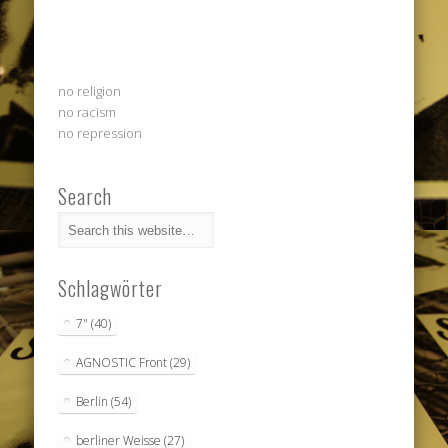
no religion
no racism
no repression
Search
Schlagwörter
7"
(40)
AGNOSTIC Front
(29)
Berlin
(54)
berliner Weisse
(27)