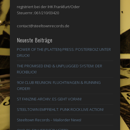
registriert bei der IHK Frankfurt/Oder
Steuernr.:061/210/03420
contact@steeltownrecords.de
Neueste Beiträge
POWER OF THE (PLATTEN) PRESS: POSTERBOIZ UNTER
DRUCK!
THE PROMISED END & UNPLUGGED SYSTEM: DER
RÜCKBLICK!
9Oi! CLUB REUNION: FLUCHTWAGEN & RUNNING
ORDER!
ST FANZINE-ARCHIV: ES GEHT VORAN!
STEELTOWN EMPFIEHLT: PUNK ROCK LIVE ACTION!
Steeltown Records – Mailorder News!