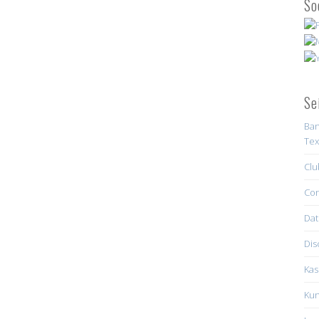
So
Se
Ban
Tex
Clu
Con
Dat
Dis
Kas
Kun