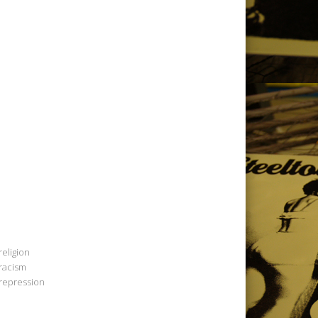
religion
racism
repression