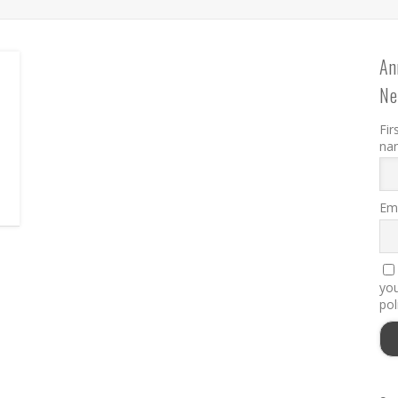
An
Ne
Fir
na
Ema
you
pol