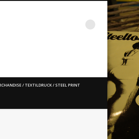
st ain`t dead so straight
CHANDISE / TEXTILDRUCK / STEEL PRINT