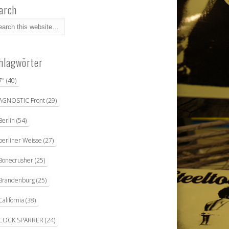
arch
hlagwörter
7"
(40)
AGNOSTIC Front
(29)
Berlin
(54)
berliner Weisse
(27)
Bonecrusher
(25)
Brandenburg
(25)
California
(38)
COCK SPARRER
(24)