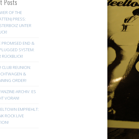
st Posts
WER OF THE
ATTEN) PRESS:
STERBOIZ UNTER
UCK!
E PROMISED END &
PLUGGED SYSTEM:
 RÜCKBLICK!
! CLUB REUNION:
UCHTWAGEN &
NNING ORDER!
FANZINE-ARCHIV: ES
HT VORAN!
EELTOWN EMPFIEHLT:
K ROCK LIVE
ION!