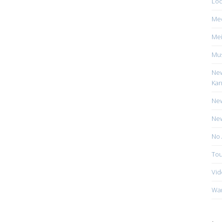
Loc
Me
Mei
Mus
New
Kan
New
New
No 
Tou
Vid
Wa