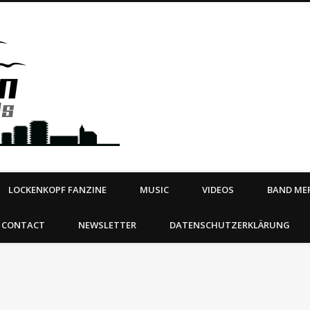
Steeltown Records – Ea
 | BOOKING
ahead
LOCKENKOPF FANZINE
MUSIC
VIDEOS
BAND MER
CONTACT
NEWSLETTER
DATENSCHUTZERKLÄRUNG