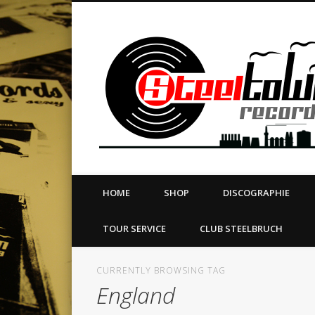
book
Twitter
Vimeo
Dribble
LinkedIn
LABEL | MERCH | PRINT | DIY | FANZINE | TOURSERVICE
HOME
SHOP
DISCOGRAPHIE
TOUR SERVICE
CLUB STEELBRUCH
CURRENTLY BROWSING TAG
England