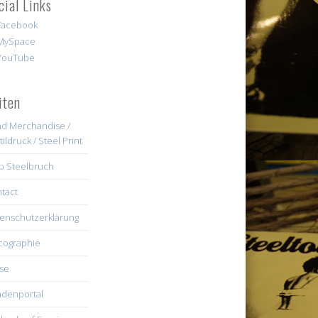
cial Links
iten
d Merchandise /
tildruck / Steel Print
b Steelbruch
tact
enschutzerklärung
cographie
se
denportal