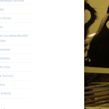
kenkopf Fanzine
dia
n Konto
ic
s Socialmedia (Alle
äle)
sletter
sletter
Access
r Service
eos
renkorb