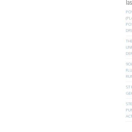
la
PO
(PL
PO
DR
TH
UN
DER
9Oi
FL
RU
ST 
GE
ST
PUN
ACT