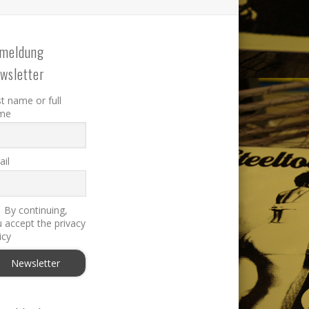
meldung
wsletter
st name or full
me
il
By continuing,
 accept the privacy
icy