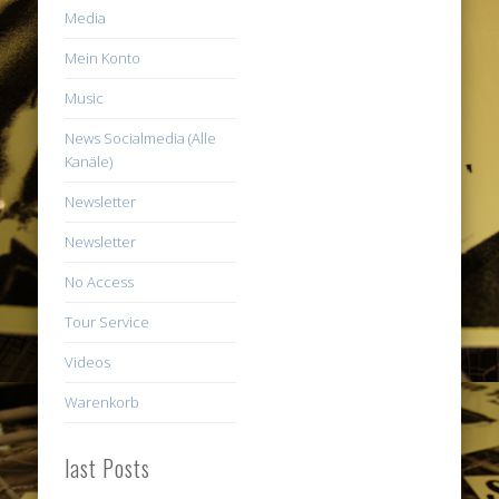
Media
Mein Konto
Music
News Socialmedia (Alle
Kanäle)
Newsletter
Newsletter
No Access
Tour Service
Videos
Warenkorb
last Posts