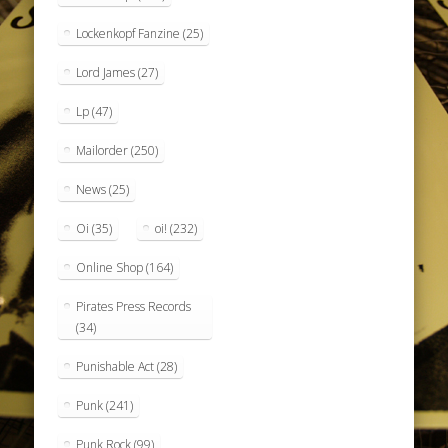
Lockenkopf Fanzine
(25)
Lord James
(27)
Lp
(47)
Mailorder
(250)
News
(25)
Oi
(35)
oi!
(232)
Online Shop
(164)
Pirates Press Records
(34)
Punishable Act
(28)
Punk
(241)
Punk Rock
(99)