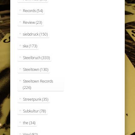
Records
(54)
Review
(23)
siebdruck
(150)
ska
(173)
Steelbruch
(333)
Steeltown
(130)
Steeltown Records
(226)
Streetpunk
(35)
Subkultur
(78)
the
(34)
Vinyl
(82)