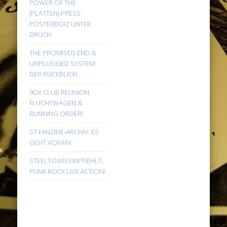
POWER OF THE
(PLATTEN) PRESS:
POSTERBOIZ UNTER
DRUCK!
THE PROMISED END &
UNPLUGGED SYSTEM:
DER RÜCKBLICK!
9Oi! CLUB REUNION:
FLUCHTWAGEN &
RUNNING ORDER!
ST FANZINE-ARCHIV: ES
GEHT VORAN!
STEELTOWN EMPFIEHLT:
PUNK ROCK LIVE ACTION!