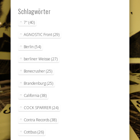
Schlagwörter
7"
(40)
AGNOSTIC Front
(29)
Berlin
(54)
berliner Weisse
(27)
Bonecrusher
(25)
Brandenburg
(25)
California
(38)
COCK SPARRER
(24)
Contra Records
(38)
Cottbus
(26)