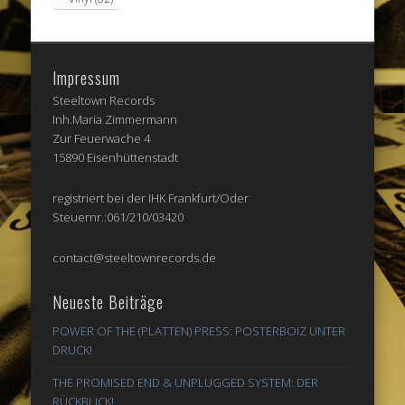
Impressum
Steeltown Records
Inh.Maria Zimmermann
Zur Feuerwache 4
15890 Eisenhüttenstadt
registriert bei der IHK Frankfurt/Oder
Steuernr.:061/210/03420
contact@steeltownrecords.de
Neueste Beiträge
POWER OF THE (PLATTEN) PRESS: POSTERBOIZ UNTER
DRUCK!
THE PROMISED END & UNPLUGGED SYSTEM: DER
RÜCKBLICK!