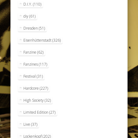
D.I.Y.
(110)
diy
(61)
Dresden
(51)
Eisenhüttenstadt
(326)
Fanzine
(62)
Fanzines
(117)
Festival
(31)
Hardcore
(227)
High Society
(32)
Limited Edition
(27)
Live
(37)
Lockenkopf
(202)