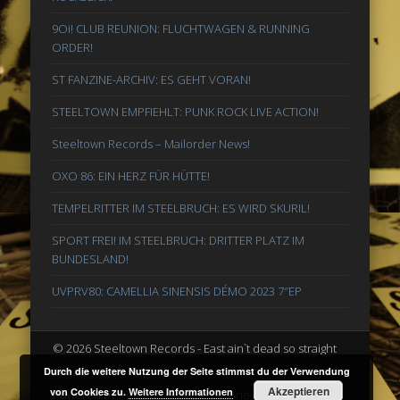
9Oi! CLUB REUNION: FLUCHTWAGEN & RUNNING
ORDER!
ST FANZINE-ARCHIV: ES GEHT VORAN!
STEELTOWN EMPFIEHLT: PUNK ROCK LIVE ACTION!
Steeltown Records – Mailorder News!
OXO 86: EIN HERZ FÜR HÜTTE!
TEMPELRITTER IM STEELBRUCH: ES WIRD SKURIL!
SPORT FREI! IM STEELBRUCH: DRITTER PLATZ IM
BUNDESLAND!
UVPRV80: CAMELLIA SINENSIS DÉMO 2023 7″EP
© 2026 Steeltown Records - East ain`t dead so straight
ahead
Durch die weitere Nutzung der Seite stimmst du der Verwendung
Akzeptieren
von Cookies zu.
Weitere Informationen
Powered by
Pinboard Theme
by
One Designs
and