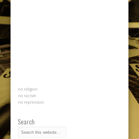
no religion
no racism
no repression
Search