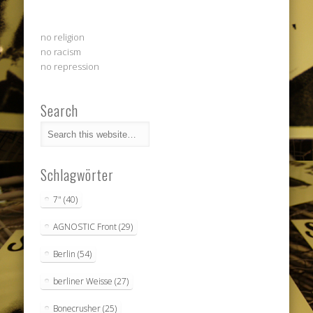
no religion
no racism
no repression
Search
Schlagwörter
7"
(40)
AGNOSTIC Front
(29)
Berlin
(54)
berliner Weisse
(27)
Bonecrusher
(25)