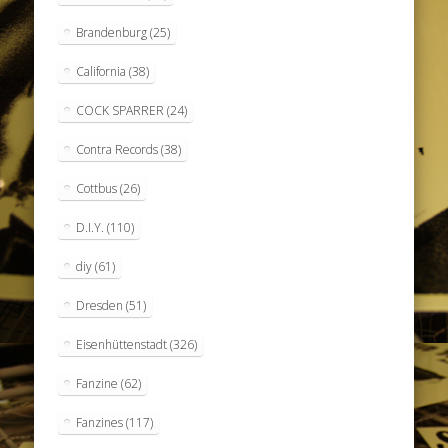
Brandenburg
(25)
California
(38)
COCK SPARRER
(24)
Contra Records
(38)
Cottbus
(26)
D.I.Y.
(110)
diy
(61)
Dresden
(51)
Eisenhüttenstadt
(326)
Fanzine
(62)
Fanzines
(117)