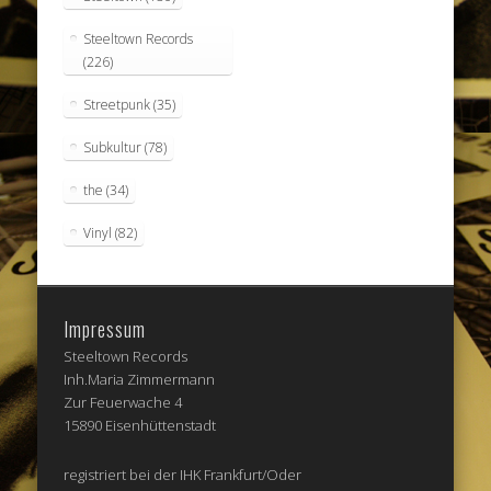
Steeltown Records
(226)
Streetpunk
(35)
Subkultur
(78)
the
(34)
Vinyl
(82)
Impressum
Steeltown Records
Inh.Maria Zimmermann
Zur Feuerwache 4
15890 Eisenhüttenstadt
registriert bei der IHK Frankfurt/Oder