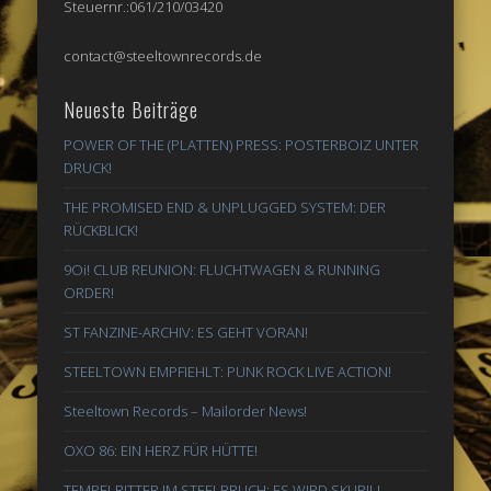
Steuernr.:061/210/03420
contact@steeltownrecords.de
Neueste Beiträge
POWER OF THE (PLATTEN) PRESS: POSTERBOIZ UNTER
DRUCK!
THE PROMISED END & UNPLUGGED SYSTEM: DER
RÜCKBLICK!
9Oi! CLUB REUNION: FLUCHTWAGEN & RUNNING
ORDER!
ST FANZINE-ARCHIV: ES GEHT VORAN!
STEELTOWN EMPFIEHLT: PUNK ROCK LIVE ACTION!
Steeltown Records – Mailorder News!
OXO 86: EIN HERZ FÜR HÜTTE!
TEMPELRITTER IM STEELBRUCH: ES WIRD SKURIL!