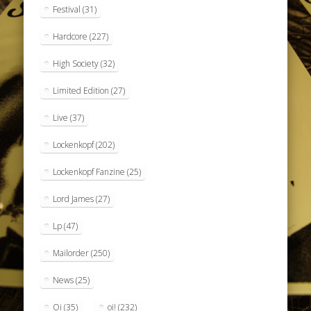
Festival
(31)
Hardcore
(227)
High Society
(32)
Limited Edition
(27)
Live
(37)
Lockenkopf
(202)
Lockenkopf Fanzine
(25)
Lord James
(27)
Lp
(47)
Mailorder
(250)
News
(25)
Oi
(35)
oi!
(232)