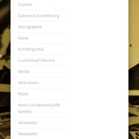
Contact
Datenschutzerklärung
Discographie
Kasse
Kundenportal
Lockenkopf Fanzine
Media
Mein Konto
Music
News Socialmedia (Alle
Kanäle)
Newsletter
Newsletter