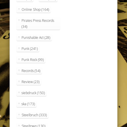
Online Shop
(164)
Pirates Press Records
(34)
Punishable Act
(28)
Punk
(241)
Punk Rock
(99)
Records
(54)
Review
(23)
siebdruck
(150)
ska
(173)
Steelbruch
(333)
Steeltown
(130)