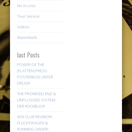
No Access
Tour Service
Videos
Warenkorb
last Posts
POWER OF THE
(PLATTEN) PRESS:
POSTERBOIZ UNTER
DRUCK!
THE PROMISED END &
UNPLUGGED SYSTEM:
DER RÜCKBLICK!
9Oi! CLUB REUNION:
FLUCHTWAGEN &
RUNNING ORDER!