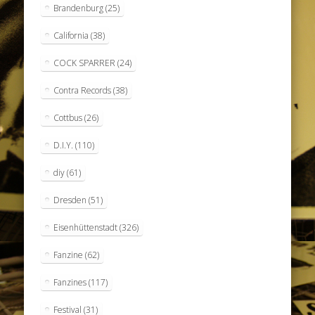
Brandenburg
(25)
California
(38)
COCK SPARRER
(24)
Contra Records
(38)
Cottbus
(26)
D.I.Y.
(110)
diy
(61)
Dresden
(51)
Eisenhüttenstadt
(326)
Fanzine
(62)
Fanzines
(117)
Festival
(31)