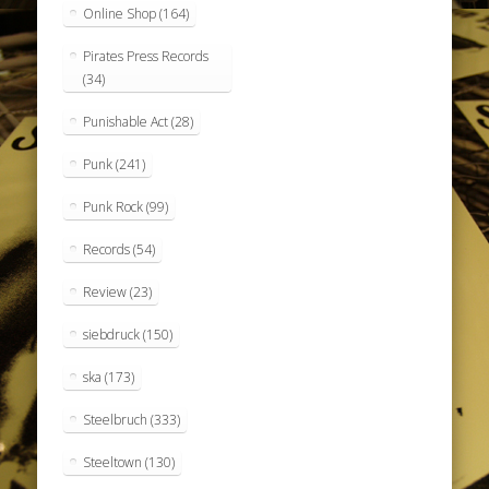
Online Shop
(164)
Pirates Press Records
(34)
Punishable Act
(28)
Punk
(241)
Punk Rock
(99)
Records
(54)
Review
(23)
siebdruck
(150)
ska
(173)
Steelbruch
(333)
Steeltown
(130)