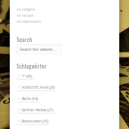
no religion
no racism
no repression
Search
Schlagwörter
7"
(40)
AGNOSTIC Front
(29)
Berlin
(54)
berliner Weisse
(27)
Bonecrusher
(25)