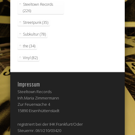
Steeltown Records
(226)
Streetpunk
(35)
Subkultur
(78)
the
(34)
Vinyl
(82)
Impressum
Steeltown Records
Inh.Maria Zimmermann
Zur Feuerwache 4
15890 Eisenhüttenstadt
registriert bei der IHK Frankfurt/Oder
Steuernr.:061/210/03420