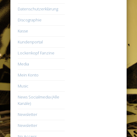
Datenschutzerklärung
Discographie
Kasse
Kundenportal
Lockenkopf Fanzine
Media
Mein Konto
Music
News Socialmedia (Alle
Kanäle)
Newsletter
Newsletter
No Access