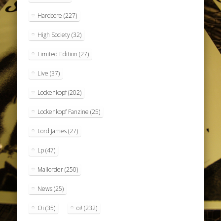
Hardcore
(227)
High Society
(32)
Limited Edition
(27)
Live
(37)
Lockenkopf
(202)
Lockenkopf Fanzine
(25)
Lord James
(27)
Lp
(47)
Mailorder
(250)
News
(25)
Oi
(35)
oi!
(232)