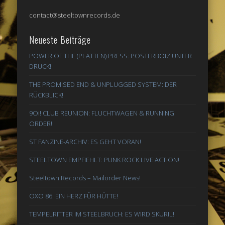
contact@steeltownrecords.de
Neueste Beiträge
POWER OF THE (PLATTEN) PRESS: POSTERBOIZ UNTER
DRUCK!
THE PROMISED END & UNPLUGGED SYSTEM: DER
RÜCKBLICK!
9Oi! CLUB REUNION: FLUCHTWAGEN & RUNNING
ORDER!
ST FANZINE-ARCHIV: ES GEHT VORAN!
STEELTOWN EMPFIEHLT: PUNK ROCK LIVE ACTION!
Steeltown Records – Mailorder News!
OXO 86: EIN HERZ FÜR HÜTTE!
TEMPELRITTER IM STEELBRUCH: ES WIRD SKURIL!