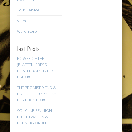
Tour Service
Videos
Warenkorb
last Posts
POWER OF THE
(PLATTEN) PRESS:
POSTERBOIZ UNTER
DRUCK!
THE PROMISED END &
UNPLUGGED SYSTEM:
DER RÜCKBLICK!
9Oi! CLUB REUNION:
FLUCHTWAGEN &
RUNNING ORDER!