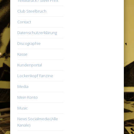
Textildruck / Steel Print
Club Steelbruch
Contact
Datenschutzerklärung
Discographie
Kasse
Kundenportal
Lockenkopf Fanzine
Media
Mein Konto
Music
News Socialmedia (Alle
Kanäle)