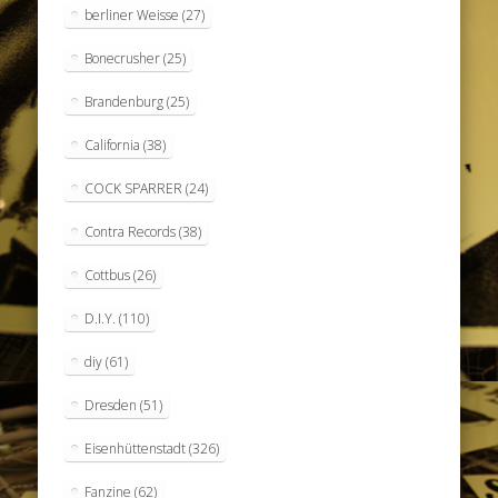
berliner Weisse
(27)
Bonecrusher
(25)
Brandenburg
(25)
California
(38)
COCK SPARRER
(24)
Contra Records
(38)
Cottbus
(26)
D.I.Y.
(110)
diy
(61)
Dresden
(51)
Eisenhüttenstadt
(326)
Fanzine
(62)