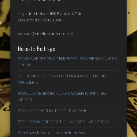
registriert bei der IHK Frankfurt/Oder
Steuernr.:061/210/03420
contact@steeltownrecords.de
Neueste Beiträge
POWER OF THE (PLATTEN) PRESS: POSTERBOIZ UNTER
DRUCK!
THE PROMISED END & UNPLUGGED SYSTEM: DER
RÜCKBLICK!
9Oi! CLUB REUNION: FLUCHTWAGEN & RUNNING
ORDER!
ST FANZINE-ARCHIV: ES GEHT VORAN!
STEELTOWN EMPFIEHLT: PUNK ROCK LIVE ACTION!
Steeltown Records – Mailorder News!