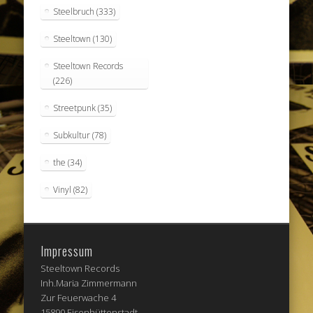
Steelbruch
(333)
Steeltown
(130)
Steeltown Records
(226)
Streetpunk
(35)
Subkultur
(78)
the
(34)
Vinyl
(82)
Impressum
Steeltown Records
Inh.Maria Zimmermann
Zur Feuerwache 4
15890 Eisenhüttenstadt