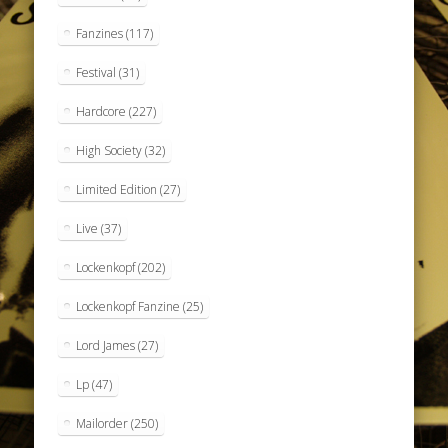
Fanzines
(117)
Festival
(31)
Hardcore
(227)
High Society
(32)
Limited Edition
(27)
Live
(37)
Lockenkopf
(202)
Lockenkopf Fanzine
(25)
Lord James
(27)
Lp
(47)
Mailorder
(250)