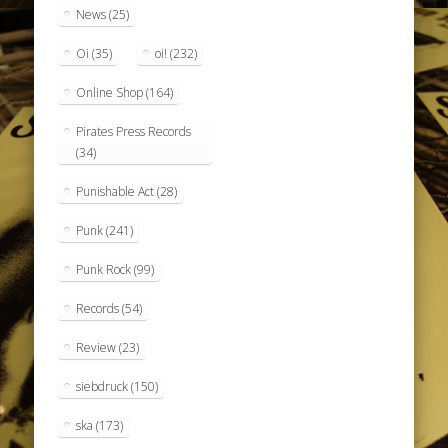
News
(25)
Oi
(35)
oi!
(232)
Online Shop
(164)
Pirates Press Records
(34)
Punishable Act
(28)
Punk
(241)
Punk Rock
(99)
Records
(54)
Review
(23)
siebdruck
(150)
ska
(173)