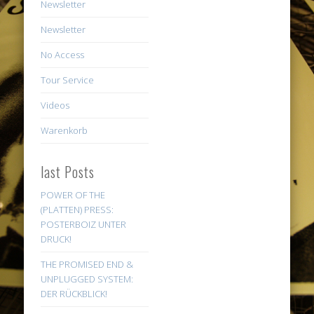
Newsletter
Newsletter
No Access
Tour Service
Videos
Warenkorb
last Posts
POWER OF THE
(PLATTEN) PRESS:
POSTERBOIZ UNTER
DRUCK!
THE PROMISED END &
UNPLUGGED SYSTEM:
DER RÜCKBLICK!