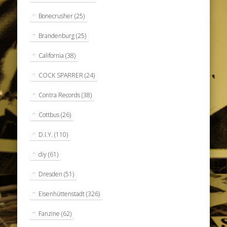
Bonecrusher
(25)
Brandenburg
(25)
California
(38)
COCK SPARRER
(24)
Contra Records
(38)
Cottbus
(26)
D.I.Y.
(110)
diy
(61)
Dresden
(51)
Eisenhüttenstadt
(326)
Fanzine
(62)