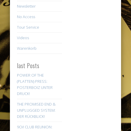
Newsletter
No Access
Tour Service
Videos
Warenkorb
last Posts
POWER OF THE
(PLATTEN) PRESS:
POSTERBOIZ UNTER
DRUCK!
THE PROMISED END &
UNPLUGGED SYSTEM:
DER RÜCKBLICK!
9Oi! CLUB REUNION: