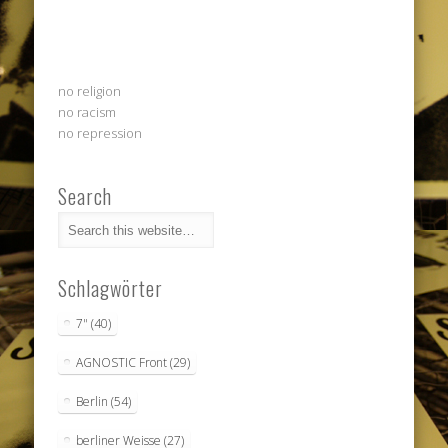
no religion
no racism
no repression
Search
Schlagwörter
7"
(40)
AGNOSTIC Front
(29)
Berlin
(54)
berliner Weisse
(27)