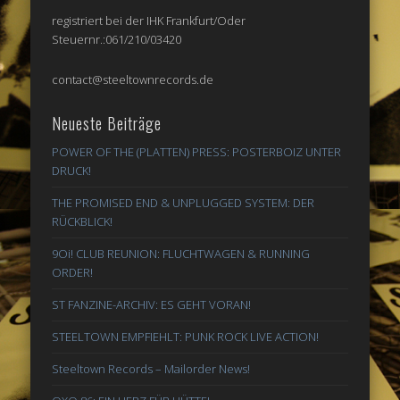
registriert bei der IHK Frankfurt/Oder
Steuernr.:061/210/03420
contact@steeltownrecords.de
Neueste Beiträge
POWER OF THE (PLATTEN) PRESS: POSTERBOIZ UNTER
DRUCK!
THE PROMISED END & UNPLUGGED SYSTEM: DER
RÜCKBLICK!
9Oi! CLUB REUNION: FLUCHTWAGEN & RUNNING
ORDER!
ST FANZINE-ARCHIV: ES GEHT VORAN!
STEELTOWN EMPFIEHLT: PUNK ROCK LIVE ACTION!
Steeltown Records – Mailorder News!