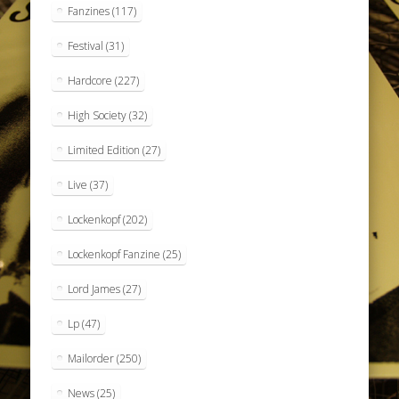
Fanzines
(117)
Festival
(31)
Hardcore
(227)
High Society
(32)
Limited Edition
(27)
Live
(37)
Lockenkopf
(202)
Lockenkopf Fanzine
(25)
Lord James
(27)
Lp
(47)
Mailorder
(250)
News
(25)