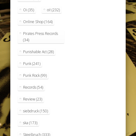
Oi
(35)
oi!
(232)
Online Shop
(164)
Pirates Press Records
(34)
Punishable Act
(28)
Punk
(241)
Punk Rock
(99)
Records
(54)
Review
(23)
siebdruck
(150)
ska
(173)
Steelbruch
(333)