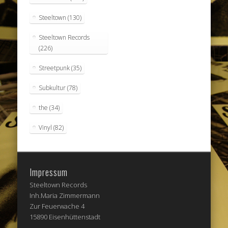
Steeltown
(130)
Steeltown Records
(226)
Streetpunk
(35)
Subkultur
(78)
the
(34)
Vinyl
(82)
Impressum
Steeltown Records
Inh.Maria Zimmermann
Zur Feuerwache 4
15890 Eisenhüttenstadt