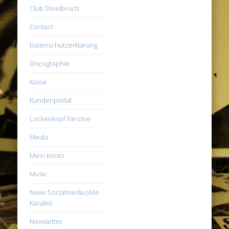
Club Steelbruch
Contact
Datenschutzerklärung
Discographie
Kasse
Kundenportal
Lockenkopf Fanzine
Media
Mein Konto
Music
News Socialmedia (Alle
Kanäle)
Newsletter