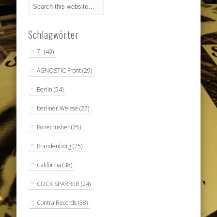
Schlagwörter
7"
(40)
AGNOSTIC Front
(29)
Berlin
(54)
berliner Weisse
(27)
Bonecrusher
(25)
Brandenburg
(25)
California
(38)
COCK SPARRER
(24)
Contra Records
(38)