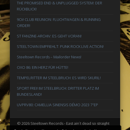
THE PROMISED END & UNPLUGGED SYSTEM: DER
RÜCKBLICK!
9Oi! CLUB REUNION: FLUCHTWAGEN & RUNNING
ORDER!
ST FANZINE-ARCHIV: ES GEHT VORAN!
STEELTOWN EMPFIEHLT: PUNK ROCK LIVE ACTION!
Steeltown Records – Mailorder News!
OXO 86: EIN HERZ FÜR HÜTTE!
TEMPELRITTER IM STEELBRUCH: ES WIRD SKURIL!
SPORT FREI! IM STEELBRUCH: DRITTER PLATZ IM
BUNDESLAND!
UVPRV80: CAMELLIA SINENSIS DÉMO 2023 7″EP
© 2026 Steeltown Records - East ain`t dead so straight