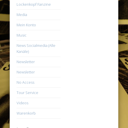
Lockenkopf Fanzine
Media
Mein Konto
Music
News Socialmedia (Alle
Kanäle)
Newsletter
Newsletter
No Access
Tour Service
Videos
Warenkorb