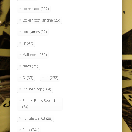
Lockenkopf
(202)
Lockenkopf Fanzine
(25)
Lord James
(27)
Lp
(47)
Mailorder
(250)
News
(25)
Oi
(35)
oi!
(232)
Online Shop
(164)
Pirates Press Records
(34)
Punishable Act
(28)
Punk
(241)