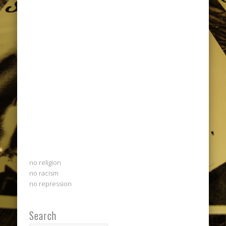
no religion
no racism
no repression
Search