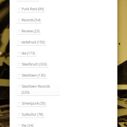
Punk Rock
(99)
Records
(54)
Review
(23)
siebdruck
(150)
ska
(173)
Steelbruch
(333)
Steeltown
(130)
Steeltown Records
(226)
Streetpunk
(35)
Subkultur
(78)
the
(34)