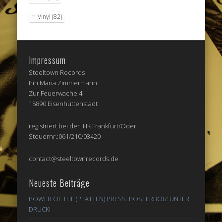
Vinyl
(82)
Impressum
Steeltown Records
Inh.Maria Zimmermann
Zur Feuerwache 4
15890 Eisenhüttenstadt
registriert bei der IHK Frankfurt/Oder
Steuernr.:061/210/03420
contact@steeltownrecords.de
Neueste Beiträge
POWER OF THE (PLATTEN) PRESS: POSTERBOIZ UNTER
DRUCK!