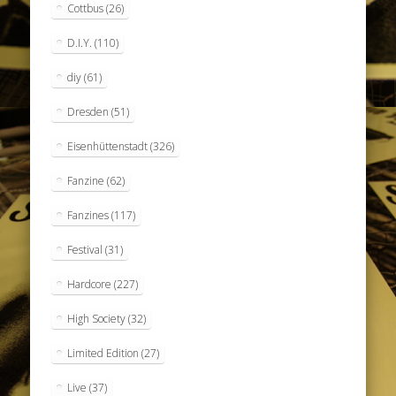
Cottbus
(26)
D.I.Y.
(110)
diy
(61)
Dresden
(51)
Eisenhüttenstadt
(326)
Fanzine
(62)
Fanzines
(117)
Festival
(31)
Hardcore
(227)
High Society
(32)
Limited Edition
(27)
Live
(37)