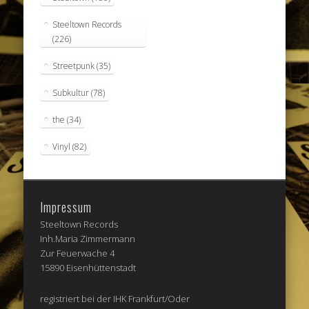
Steeltown Records
(226)
Streetpunk
(35)
Subkultur
(78)
the
(34)
Vinyl
(82)
Impressum
Steeltown Records
Inh.Maria Zimmermann
Zur Feuerwache 4
15890 Eisenhüttenstadt
registriert bei der IHK Frankfurt/Oder