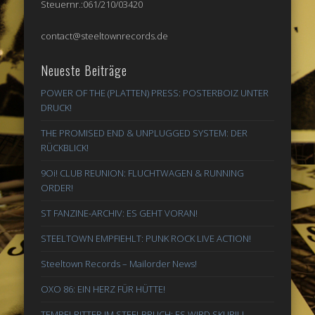
Steuernr.:061/210/03420
contact@steeltownrecords.de
Neueste Beiträge
POWER OF THE (PLATTEN) PRESS: POSTERBOIZ UNTER
DRUCK!
THE PROMISED END & UNPLUGGED SYSTEM: DER
RÜCKBLICK!
9Oi! CLUB REUNION: FLUCHTWAGEN & RUNNING
ORDER!
ST FANZINE-ARCHIV: ES GEHT VORAN!
STEELTOWN EMPFIEHLT: PUNK ROCK LIVE ACTION!
Steeltown Records – Mailorder News!
OXO 86: EIN HERZ FÜR HÜTTE!
TEMPELRITTER IM STEELBRUCH: ES WIRD SKURIL!