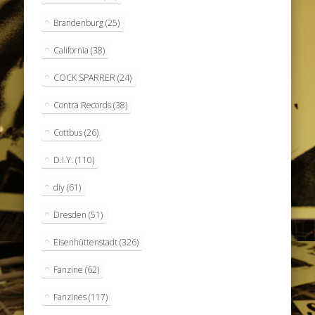
Brandenburg
(25)
California
(38)
COCK SPARRER
(24)
Contra Records
(38)
Cottbus
(26)
D.I.Y.
(110)
diy
(61)
Dresden
(51)
Eisenhüttenstadt
(326)
Fanzine
(62)
Fanzines
(117)