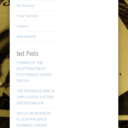
No Access
Tour Service
Videos
Warenkorb
last Posts
POWER OF THE
(PLATTEN) PRESS:
POSTERBOIZ UNTER
DRUCK!
THE PROMISED END &
UNPLUGGED SYSTEM:
DER RÜCKBLICK!
9Oi! CLUB REUNION:
FLUCHTWAGEN &
RUNNING ORDER!