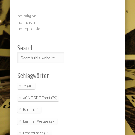
no religion
no racism
no repression
Search
Schlagwörter
7"
(40)
AGNOSTIC Front
(29)
Berlin
(54)
berliner Weisse
(27)
Bonecrusher
(25)