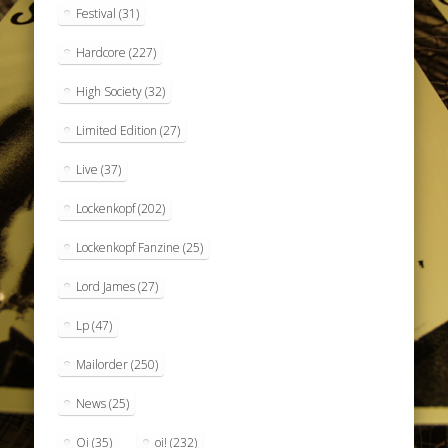
Festival
(31)
Hardcore
(227)
High Society
(32)
Limited Edition
(27)
Live
(37)
Lockenkopf
(202)
Lockenkopf Fanzine
(25)
Lord James
(27)
Lp
(47)
Mailorder
(250)
News
(25)
Oi
(35)
oi!
(232)