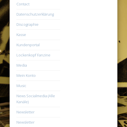
Contact
Datenschutzerklärung
Discographie
Kasse
Kundenportal
Lockenkopf Fanzine
Media
Mein Konto
Music
News Socialmedia (Alle
Kanäle)
Newsletter
Newsletter