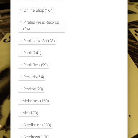
Online Shop
(164)
Pirates Press Records
(34)
Punishable Act
(28)
Punk
(241)
Punk Rock
(99)
Records
(54)
Review
(23)
siebdruck
(150)
ska
(173)
Steelbruch
(333)
Steeltown
(130)