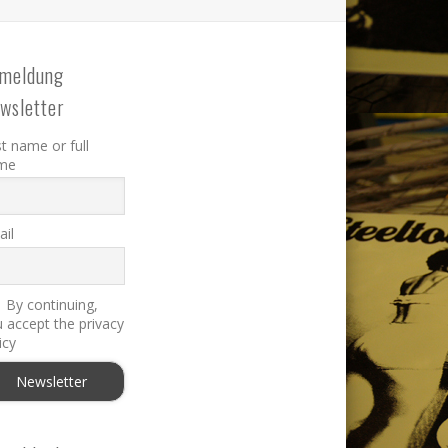
meldung
wsletter
st name or full
me
il
By continuing,
 accept the privacy
icy