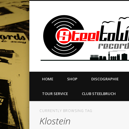
book
Twitter
Vimeo
Dribble
LinkedIn
LABEL | MERCH | PRINT | DIY | FANZINE | TOURSERVICE
HOME
SHOP
DISCOGRAPHIE
TOUR SERVICE
CLUB STEELBRUCH
CURRENTLY BROWSING TAG
Klostein