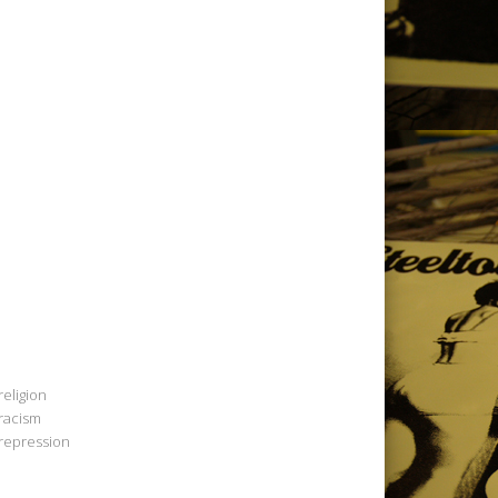
religion
racism
repression