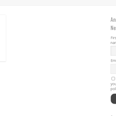
An
Ne
Fir
na
Ema
you
pol