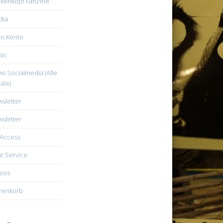
kenkopf Fanzine
dia
n Konto
ic
s Socialmedia (Alle
äle)
sletter
sletter
Access
r Service
eos
renkorb