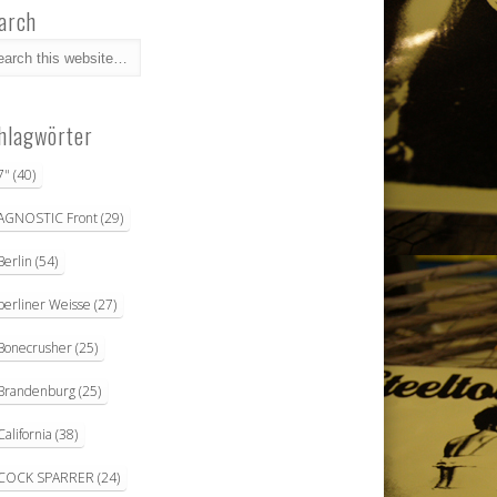
arch
hlagwörter
7"
(40)
AGNOSTIC Front
(29)
Berlin
(54)
berliner Weisse
(27)
Bonecrusher
(25)
Brandenburg
(25)
California
(38)
COCK SPARRER
(24)