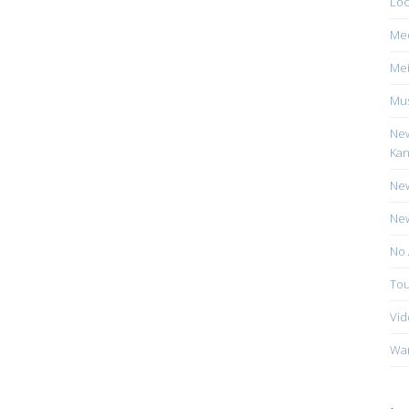
Loc
Me
Mei
Mus
New
Kan
New
New
No 
Tou
Vid
Wa