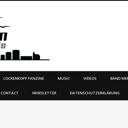
Steeltown Records – Ea
 | BOOKING
ahead
LOCKENKOPF FANZINE
MUSIC
VIDEOS
BAND MER
CONTACT
NEWSLETTER
DATENSCHUTZERKLÄRUNG