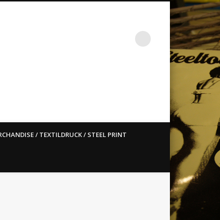
st ain`t dead so straight
CHANDISE / TEXTILDRUCK / STEEL PRINT