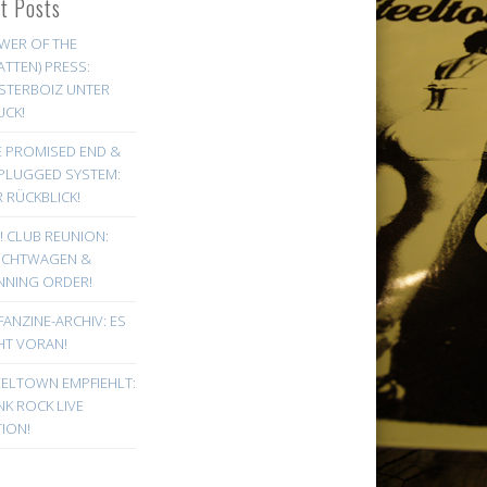
st Posts
WER OF THE
ATTEN) PRESS:
STERBOIZ UNTER
UCK!
E PROMISED END &
PLUGGED SYSTEM:
 RÜCKBLICK!
! CLUB REUNION:
UCHTWAGEN &
NNING ORDER!
FANZINE-ARCHIV: ES
HT VORAN!
EELTOWN EMPFIEHLT:
K ROCK LIVE
ION!