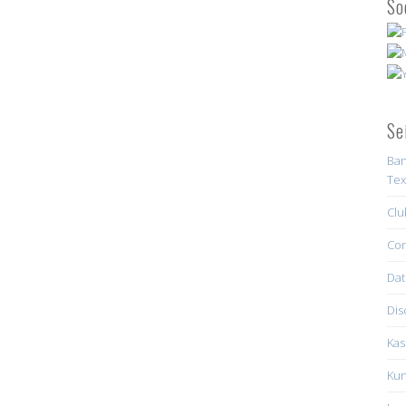
So
Se
Ban
Tex
Clu
Con
Dat
Dis
Kas
Kun