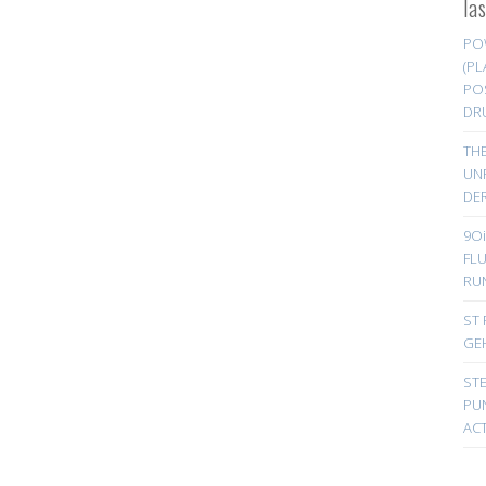
la
PO
(PL
PO
DR
TH
UN
DER
9Oi
FL
RU
ST 
GE
ST
PUN
ACT