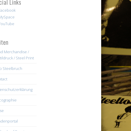
cial Links
iten
d Merchandise /
tildruck / Steel Print
b Steelbruch
tact
enschutzerklärung
cographie
se
denportal