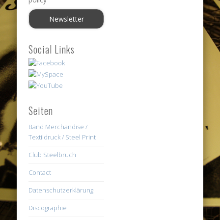
Social Links
Seiten
Band Merchandise /
Textildruck / Steel Print
Club Steelbruch
Contact
Datenschutzerklärung
Discographie