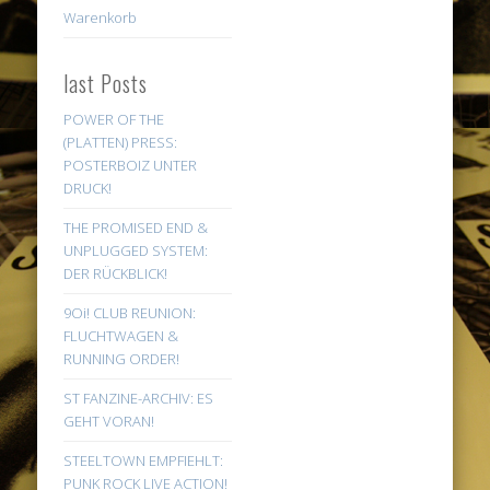
Warenkorb
last Posts
POWER OF THE
(PLATTEN) PRESS:
POSTERBOIZ UNTER
DRUCK!
THE PROMISED END &
UNPLUGGED SYSTEM:
DER RÜCKBLICK!
9Oi! CLUB REUNION:
FLUCHTWAGEN &
RUNNING ORDER!
ST FANZINE-ARCHIV: ES
GEHT VORAN!
STEELTOWN EMPFIEHLT:
PUNK ROCK LIVE ACTION!