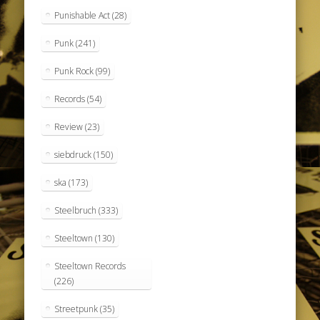
Punishable Act
(28)
Punk
(241)
Punk Rock
(99)
Records
(54)
Review
(23)
siebdruck
(150)
ska
(173)
Steelbruch
(333)
Steeltown
(130)
Steeltown Records
(226)
Streetpunk
(35)