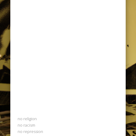
no religion
no racism
no repression