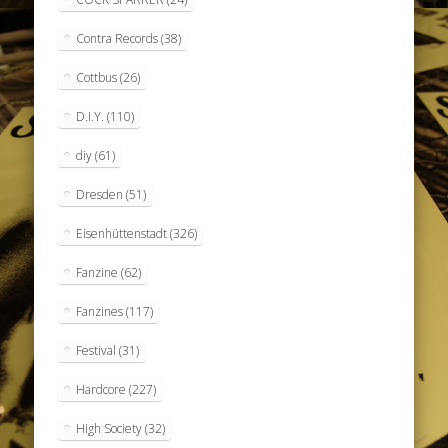
Contra Records
(38)
Cottbus
(26)
D.I.Y.
(110)
diy
(61)
Dresden
(51)
Eisenhüttenstadt
(326)
Fanzine
(62)
Fanzines
(117)
Festival
(31)
Hardcore
(227)
High Society
(32)