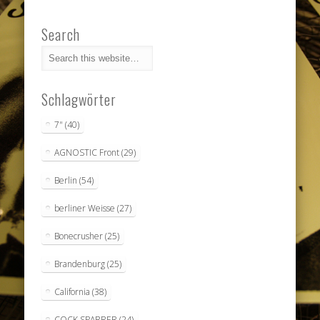
Search
Schlagwörter
7"
(40)
AGNOSTIC Front
(29)
Berlin
(54)
berliner Weisse
(27)
Bonecrusher
(25)
Brandenburg
(25)
California
(38)
COCK SPARRER
(24)