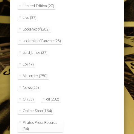
Limited Edition
(27)
Live
(37)
Lockenkopf
(202)
Lockenkopf Fanzine
(25)
Lord James
(27)
Lp
(47)
Mailorder
(250)
News
(25)
Oi
(35)
oi!
(232)
Online Shop
(164)
Pirates Press Records
(34)