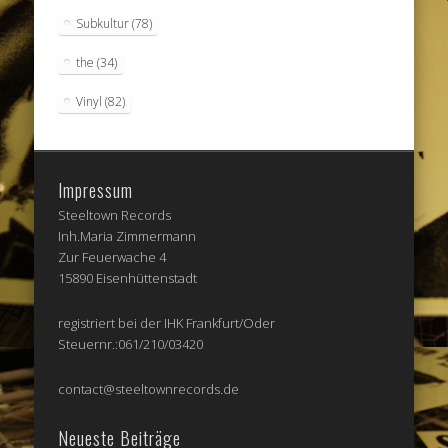
Subkultur
(78)
the
(34)
Vinyl
(82)
Impressum
Steeltown Records
Inh.Maria Zimmermann
Zur Feuerwache 4
15890 Eisenhüttenstadt
registriert bei der IHK Frankfurt/Oder
Steuernr.:061/210/03420
contact@steeltownrecords.de
Neueste Beiträge