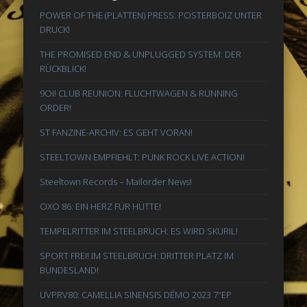
POWER OF THE (PLATTEN) PRESS: POSTERBOIZ UNTER
DRUCK!
THE PROMISED END & UNPLUGGED SYSTEM: DER
RÜCKBLICK!
9Oi! CLUB REUNION: FLUCHTWAGEN & RUNNING
ORDER!
ST FANZINE-ARCHIV: ES GEHT VORAN!
STEELTOWN EMPFIEHLT: PUNK ROCK LIVE ACTION!
Steeltown Records – Mailorder News!
OXO 86: EIN HERZ FÜR HÜTTE!
TEMPELRITTER IM STEELBRUCH: ES WIRD SKURIL!
SPORT FREI! IM STEELBRUCH: DRITTER PLATZ IM
BUNDESLAND!
UVPRV80: CAMELLIA SINENSIS DÉMO 2023 7″EP