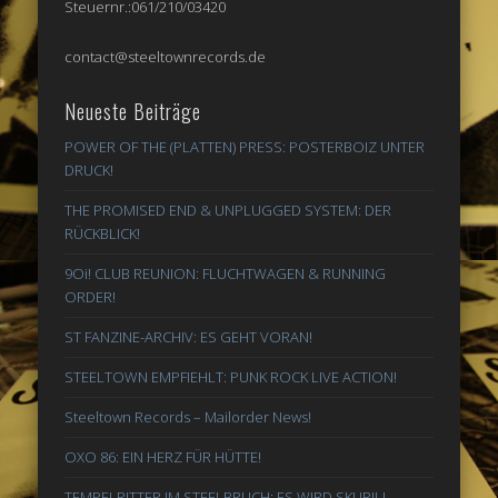
Steuernr.:061/210/03420
contact@steeltownrecords.de
Neueste Beiträge
POWER OF THE (PLATTEN) PRESS: POSTERBOIZ UNTER
DRUCK!
THE PROMISED END & UNPLUGGED SYSTEM: DER
RÜCKBLICK!
9Oi! CLUB REUNION: FLUCHTWAGEN & RUNNING
ORDER!
ST FANZINE-ARCHIV: ES GEHT VORAN!
STEELTOWN EMPFIEHLT: PUNK ROCK LIVE ACTION!
Steeltown Records – Mailorder News!
OXO 86: EIN HERZ FÜR HÜTTE!
TEMPELRITTER IM STEELBRUCH: ES WIRD SKURIL!