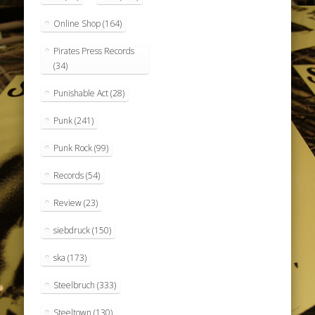
Online Shop
(164)
Pirates Press Records
(34)
Punishable Act
(28)
Punk
(241)
Punk Rock
(99)
Records
(54)
Review
(23)
siebdruck
(150)
ska
(173)
Steelbruch
(333)
Steeltown
(130)