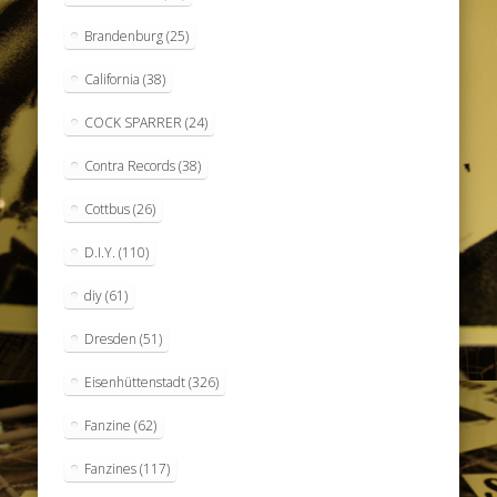
Brandenburg
(25)
California
(38)
COCK SPARRER
(24)
Contra Records
(38)
Cottbus
(26)
D.I.Y.
(110)
diy
(61)
Dresden
(51)
Eisenhüttenstadt
(326)
Fanzine
(62)
Fanzines
(117)