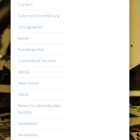
Contact
Datenschutzerklärung
Discographie
Kasse
Kundenportal
Lockenkopf Fanzine
Media
Mein Konto
Music
News Socialmedia (Alle
Kanäle)
Newsletter
Newsletter