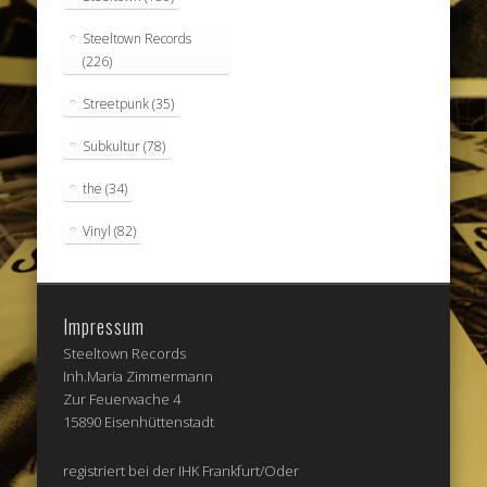
Steeltown Records
(226)
Streetpunk
(35)
Subkultur
(78)
the
(34)
Vinyl
(82)
Impressum
Steeltown Records
Inh.Maria Zimmermann
Zur Feuerwache 4
15890 Eisenhüttenstadt
registriert bei der IHK Frankfurt/Oder