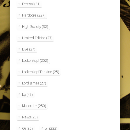
Festival
(31)
Hardcore
(227)
High Society
(32)
Limited Edition
(27)
Live
(37)
Lockenkopf
(202)
Lockenkopf Fanzine
(25)
Lord James
(27)
Lp
(47)
Mailorder
(250)
News
(25)
Oi
(35)
oi!
(232)