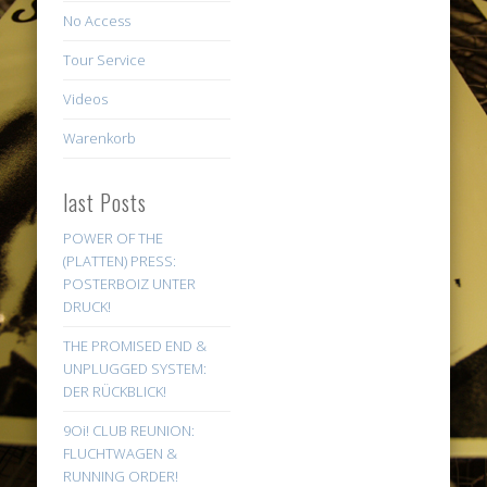
No Access
Tour Service
Videos
Warenkorb
last Posts
POWER OF THE
(PLATTEN) PRESS:
POSTERBOIZ UNTER
DRUCK!
THE PROMISED END &
UNPLUGGED SYSTEM:
DER RÜCKBLICK!
9Oi! CLUB REUNION:
FLUCHTWAGEN &
RUNNING ORDER!