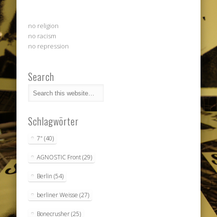
no religion
no racism
no repression
Search
Schlagwörter
7"
(40)
AGNOSTIC Front
(29)
Berlin
(54)
berliner Weisse
(27)
Bonecrusher
(25)