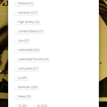
Festival
(31)
Hardcore
(227)
High Society
(32)
Limited Edition
(27)
Live
(37)
Lockenkopf
(202)
Lockenkopf Fanzine
(25)
Lord James
(27)
Lp
(47)
Mailorder
(250)
News
(25)
Oi
(35)
oi!
(232)