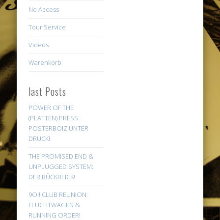
No Access
Tour Service
Videos
Warenkorb
last Posts
POWER OF THE
(PLATTEN) PRESS:
POSTERBOIZ UNTER
DRUCK!
THE PROMISED END &
UNPLUGGED SYSTEM:
DER RÜCKBLICK!
9Oi! CLUB REUNION:
FLUCHTWAGEN &
RUNNING ORDER!