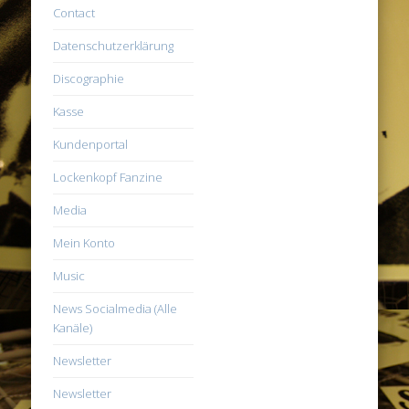
Contact
Datenschutzerklärung
Discographie
Kasse
Kundenportal
Lockenkopf Fanzine
Media
Mein Konto
Music
News Socialmedia (Alle
Kanäle)
Newsletter
Newsletter