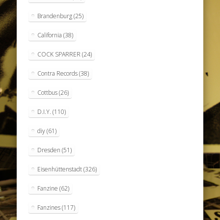
Brandenburg
(25)
California
(38)
COCK SPARRER
(24)
Contra Records
(38)
Cottbus
(26)
D.I.Y.
(110)
diy
(61)
Dresden
(51)
Eisenhüttenstadt
(326)
Fanzine
(62)
Fanzines
(117)