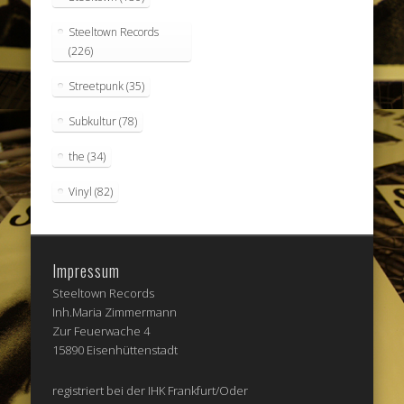
Steeltown Records
(226)
Streetpunk
(35)
Subkultur
(78)
the
(34)
Vinyl
(82)
Impressum
Steeltown Records
Inh.Maria Zimmermann
Zur Feuerwache 4
15890 Eisenhüttenstadt
registriert bei der IHK Frankfurt/Oder