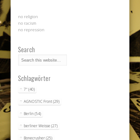
no religion
no racism
no repression
Search
Schlagwörter
7"
(40)
AGNOSTIC Front
(29)
Berlin
(54)
berliner Weisse
(27)
Bonecrusher
(25)