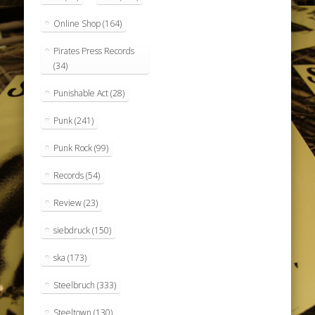
Online Shop
(164)
Pirates Press Records
(34)
Punishable Act
(28)
Punk
(241)
Punk Rock
(99)
Records
(54)
Review
(23)
siebdruck
(150)
ska
(173)
Steelbruch
(333)
Steeltown
(130)