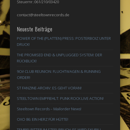
Steuernr.:061/210/03420
contact@steeltownrecords.de
Neueste Beiträge
POWER OF THE (PLATTEN) PRESS: POSTERBOIZ UNTER
DRUCK!
THE PROMISED END & UNPLUGGED SYSTEM: DER
RÜCKBLICK!
9Oi! CLUB REUNION: FLUCHTWAGEN & RUNNING
ORDER!
ST FANZINE-ARCHIV: ES GEHT VORAN!
STEELTOWN EMPFIEHLT: PUNK ROCK LIVE ACTION!
Steeltown Records – Mailorder News!
OXO 86: EIN HERZ FÜR HÜTTE!
TEMPELRITTER IM STEELBRUCH: ES WIRD SKURIL!