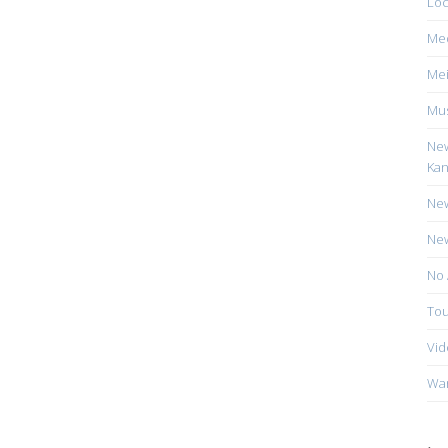
Loc
Me
Mei
Mus
New
Kan
New
New
No 
Tou
Vid
Wa