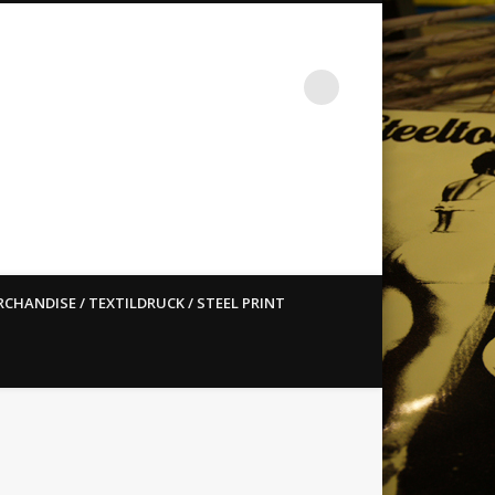
st ain`t dead so straight
CHANDISE / TEXTILDRUCK / STEEL PRINT