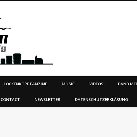
Steeltown Records – Ea
 | BOOKING
ahead
LOCKENKOPF FANZINE
MUSIC
VIDEOS
BAND MER
CONTACT
NEWSLETTER
DATENSCHUTZERKLÄRUNG