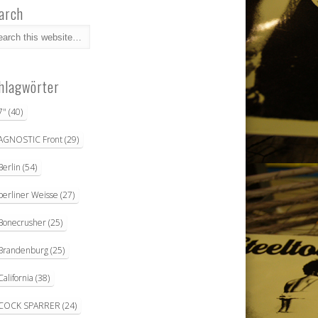
arch
hlagwörter
7"
(40)
AGNOSTIC Front
(29)
Berlin
(54)
berliner Weisse
(27)
Bonecrusher
(25)
Brandenburg
(25)
California
(38)
COCK SPARRER
(24)