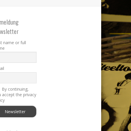
meldung
wsletter
st name or full
me
il
By continuing,
 accept the privacy
icy