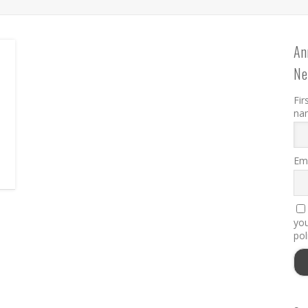
An
Ne
Fir
na
Ema
you
pol