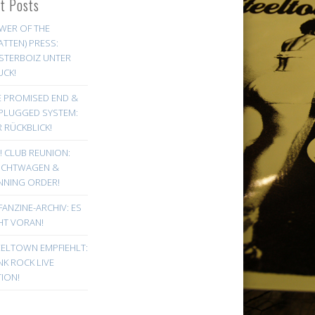
st Posts
WER OF THE
ATTEN) PRESS:
STERBOIZ UNTER
UCK!
E PROMISED END &
PLUGGED SYSTEM:
 RÜCKBLICK!
! CLUB REUNION:
UCHTWAGEN &
NNING ORDER!
FANZINE-ARCHIV: ES
HT VORAN!
EELTOWN EMPFIEHLT:
K ROCK LIVE
ION!