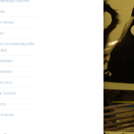
kenkopf Fanzine
dia
n Konto
ic
s Socialmedia (Alle
äle)
sletter
sletter
Access
r Service
eos
renkorb