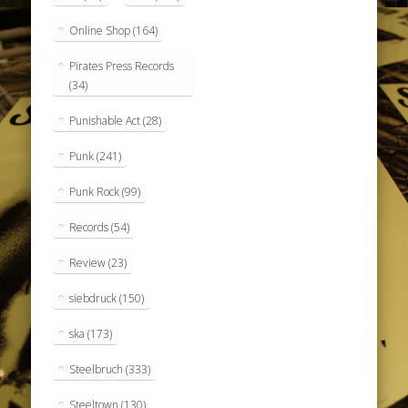
Online Shop
(164)
Pirates Press Records
(34)
Punishable Act
(28)
Punk
(241)
Punk Rock
(99)
Records
(54)
Review
(23)
siebdruck
(150)
ska
(173)
Steelbruch
(333)
Steeltown
(130)