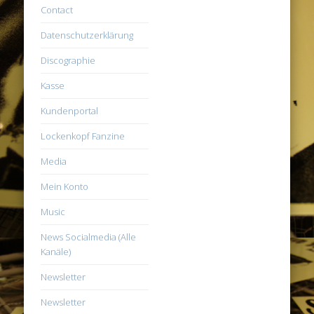
Contact
Datenschutzerklärung
Discographie
Kasse
Kundenportal
Lockenkopf Fanzine
Media
Mein Konto
Music
News Socialmedia (Alle
Kanäle)
Newsletter
Newsletter