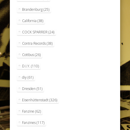
Brandenburg
(25)
California
(38)
COCK SPARRER
(24)
Contra Records
(38)
Cottbus
(26)
D.I.Y.
(110)
diy
(61)
Dresden
(51)
Eisenhüttenstadt
(326)
Fanzine
(62)
Fanzines
(117)