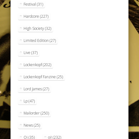
Festival
(31)
Hardcore
(227)
High Society
(32)
Limited Edition
(27)
Live
(37)
Lockenkopf
(202)
Lockenkopf Fanzine
(25)
Lord James
(27)
Lp
(47)
Mailorder
(250)
News
(25)
Oi
(35)
oi!
(232)