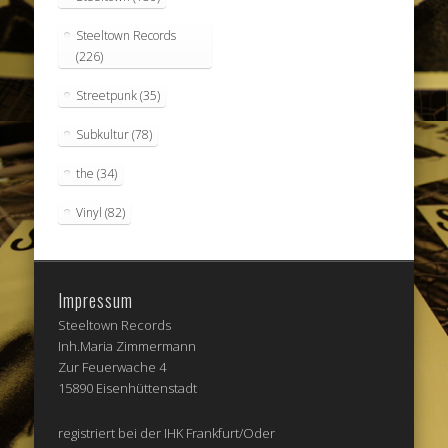
Steeltown Records
(226)
Streetpunk
(35)
Subkultur
(78)
the
(34)
Vinyl
(82)
Impressum
Steeltown Records
Inh.Maria Zimmermann
Zur Feuerwache 4
15890 Eisenhüttenstadt
registriert bei der IHK Frankfurt/Oder