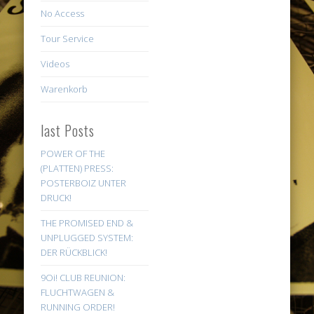
No Access
Tour Service
Videos
Warenkorb
last Posts
POWER OF THE
(PLATTEN) PRESS:
POSTERBOIZ UNTER
DRUCK!
THE PROMISED END &
UNPLUGGED SYSTEM:
DER RÜCKBLICK!
9Oi! CLUB REUNION:
FLUCHTWAGEN &
RUNNING ORDER!