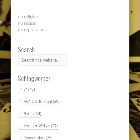
no religion
no racism
no repression
Search
Schlagwörter
7"
(40)
AGNOSTIC Front
(29)
Berlin
(54)
berliner Weisse
(27)
Bonecrusher
(25)