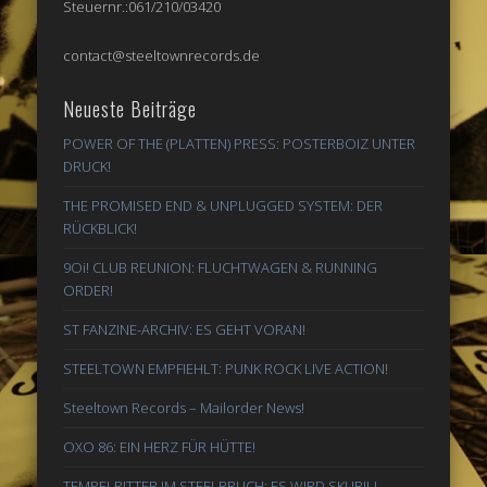
Steuernr.:061/210/03420
contact@steeltownrecords.de
Neueste Beiträge
POWER OF THE (PLATTEN) PRESS: POSTERBOIZ UNTER
DRUCK!
THE PROMISED END & UNPLUGGED SYSTEM: DER
RÜCKBLICK!
9Oi! CLUB REUNION: FLUCHTWAGEN & RUNNING
ORDER!
ST FANZINE-ARCHIV: ES GEHT VORAN!
STEELTOWN EMPFIEHLT: PUNK ROCK LIVE ACTION!
Steeltown Records – Mailorder News!
OXO 86: EIN HERZ FÜR HÜTTE!
TEMPELRITTER IM STEELBRUCH: ES WIRD SKURIL!