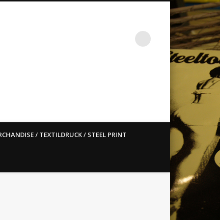
st ain`t dead so straight
CHANDISE / TEXTILDRUCK / STEEL PRINT