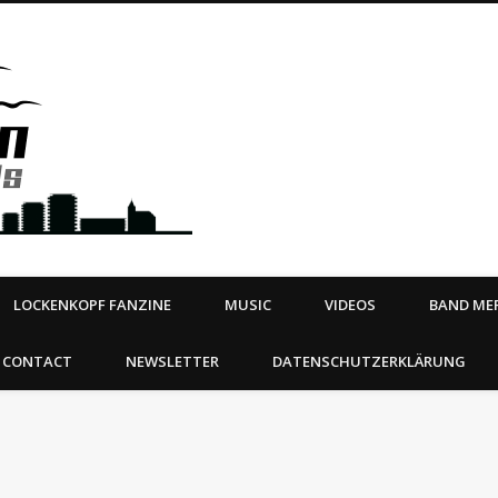
Steeltown Records – Ea
 | BOOKING
ahead
LOCKENKOPF FANZINE
MUSIC
VIDEOS
BAND MER
CONTACT
NEWSLETTER
DATENSCHUTZERKLÄRUNG