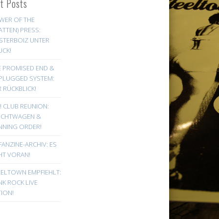
st Posts
WER OF THE
ATTEN) PRESS:
STERBOIZ UNTER
UCK!
E PROMISED END &
PLUGGED SYSTEM:
 RÜCKBLICK!
! CLUB REUNION:
UCHTWAGEN &
NNING ORDER!
FANZINE-ARCHIV: ES
HT VORAN!
EELTOWN EMPFIEHLT:
K ROCK LIVE
ION!