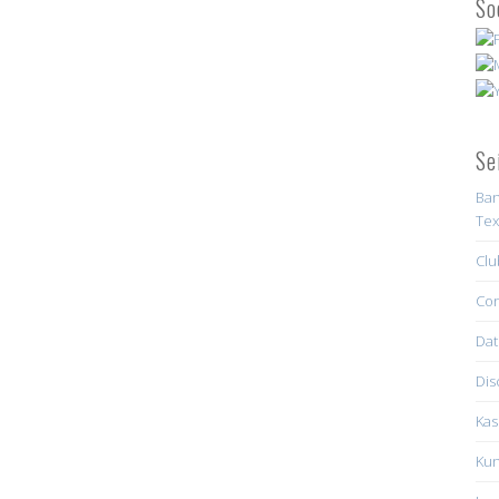
So
Se
Ban
Tex
Clu
Con
Dat
Dis
Kas
Kun