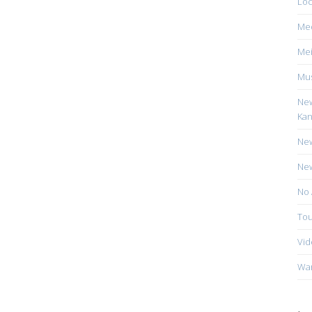
Loc
Me
Mei
Mus
New
Kan
New
New
No 
Tou
Vid
Wa