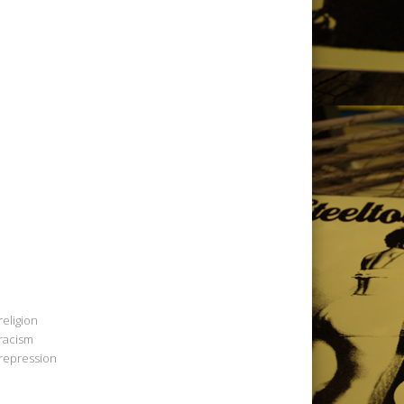
religion
racism
repression