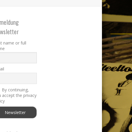
meldung
wsletter
st name or full
me
il
By continuing,
 accept the privacy
icy