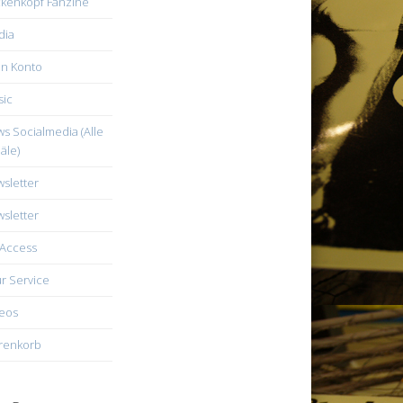
kenkopf Fanzine
dia
n Konto
ic
s Socialmedia (Alle
äle)
sletter
sletter
Access
r Service
eos
renkorb