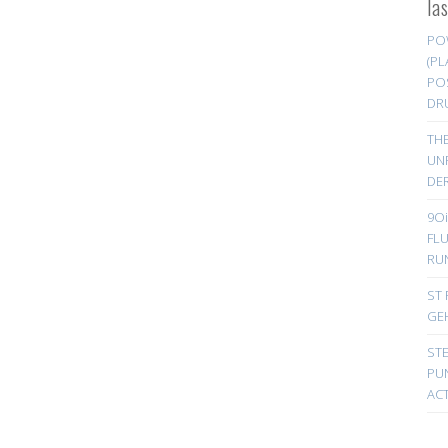
la
PO
(PL
PO
DR
TH
UN
DER
9Oi
FL
RU
ST 
GE
ST
PUN
ACT