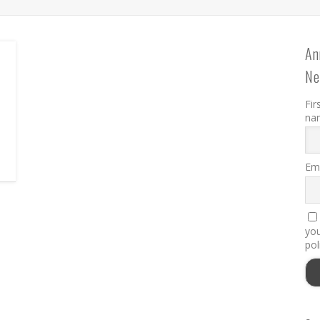
An
Ne
Fir
na
Ema
you
pol