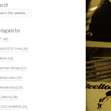
arch
hlagwörter
7"
(40)
AGNOSTIC Front
(29)
Berlin
(54)
berliner Weisse
(27)
Bonecrusher
(25)
Brandenburg
(25)
California
(38)
COCK SPARRER
(24)