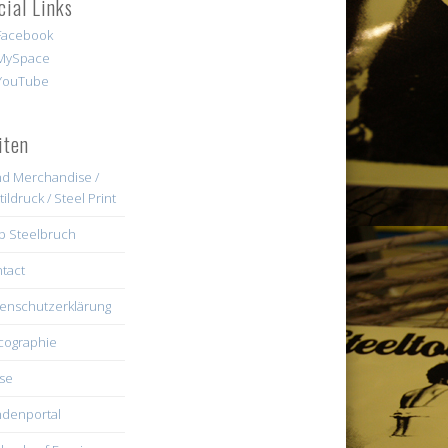
cial Links
iten
d Merchandise /
tildruck / Steel Print
b Steelbruch
tact
enschutzerklärung
cographie
se
denportal