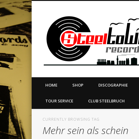
book
Twitter
Vimeo
Dribble
LinkedIn
LABEL | MERCH | PRINT | DIY | FANZINE | TOURSERVICE
HOME
SHOP
DISCOGRAPHIE
TOUR SERVICE
CLUB STEELBRUCH
CURRENTLY BROWSING TAG
Mehr sein als schein