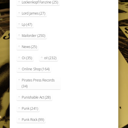
Lockenkopf Fanzine
(25)
Lord James
(27)
Lp
(47)
Mailorder
(250)
News
(25)
Oi
(35)
oi!
(232)
Online Shop
(164)
Pirates Press Records
(34)
Punishable Act
(28)
Punk
(241)
Punk Rock
(99)