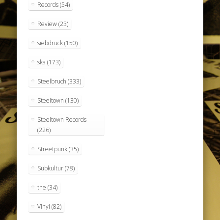
Records
(54)
Review
(23)
siebdruck
(150)
ska
(173)
Steelbruch
(333)
Steeltown
(130)
Steeltown Records
(226)
Streetpunk
(35)
Subkultur
(78)
the
(34)
Vinyl
(82)