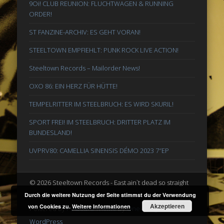
9Oi! CLUB REUNION: FLUCHTWAGEN & RUNNING
ORDER!
ST FANZINE-ARCHIV: ES GEHT VORAN!
STEELTOWN EMPFIEHLT: PUNK ROCK LIVE ACTION!
Steeltown Records – Mailorder News!
OXO 86: EIN HERZ FÜR HÜTTE!
TEMPELRITTER IM STEELBRUCH: ES WIRD SKURIL!
SPORT FREI! IM STEELBRUCH: DRITTER PLATZ IM
BUNDESLAND!
UVPRV80: CAMELLIA SINENSIS DÉMO 2023 7″EP
© 2026 Steeltown Records - East ain`t dead so straight
ahead
Durch die weitere Nutzung der Seite stimmst du der Verwendung
Akzeptieren
von Cookies zu.
Weitere Informationen
Powered by
Pinboard Theme
by
One Designs
and
WordPress