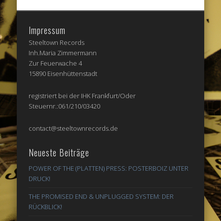
Impressum
Steeltown Records
Inh.Maria Zimmermann
Zur Feuerwache 4
15890 Eisenhüttenstadt
registriert bei der IHK Frankfurt/Oder
Steuernr.:061/210/03420
contact@steeltownrecords.de
Neueste Beiträge
POWER OF THE (PLATTEN) PRESS: POSTERBOIZ UNTER
DRUCK!
THE PROMISED END & UNPLUGGED SYSTEM: DER
RÜCKBLICK!