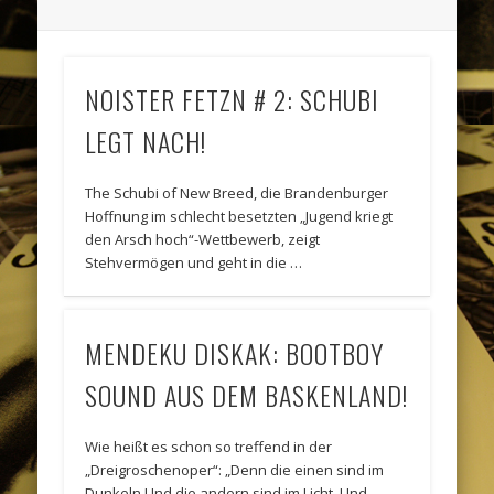
NOISTER FETZN # 2: SCHUBI
LEGT NACH!
The Schubi of New Breed, die Brandenburger
Hoffnung im schlecht besetzten „Jugend kriegt
den Arsch hoch“-Wettbewerb, zeigt
Stehvermögen und geht in die …
MENDEKU DISKAK: BOOTBOY
SOUND AUS DEM BASKENLAND!
Wie heißt es schon so treffend in der
„Dreigroschenoper“: „Denn die einen sind im
Dunkeln Und die andern sind im Licht. Und …