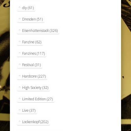
diy
(61)
Dresden
(51)
Eisenhüttenstadt
(326)
Fanzine
(62)
Fanzines
(117)
Festival
(31)
Hardcore
(227)
High Society
(32)
Limited Edition
(27)
Live
(37)
Lockenkopf
(202)