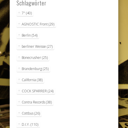
Schlagwörter
7"
(40)
AGNOSTIC Front
(29)
Berlin
(54)
berliner Weisse
(27)
Bonecrusher
(25)
Brandenburg
(25)
California
(38)
COCK SPARRER
(24)
Contra Records
(38)
Cottbus
(26)
D.I.Y.
(110)