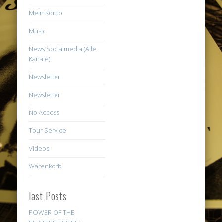
Mein Konto
Music
News Socialmedia (Alle
Kanäle)
Newsletter
Newsletter
No Access
Tour Service
Videos
Warenkorb
last Posts
POWER OF THE