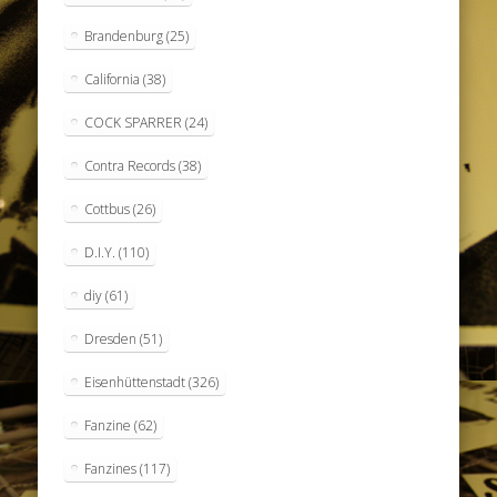
Brandenburg
(25)
California
(38)
COCK SPARRER
(24)
Contra Records
(38)
Cottbus
(26)
D.I.Y.
(110)
diy
(61)
Dresden
(51)
Eisenhüttenstadt
(326)
Fanzine
(62)
Fanzines
(117)