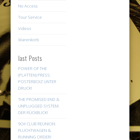
No Access
Tour Service
Videos
Warenkorb
last Posts
POWER OF THE
(PLATTEN) PRESS:
POSTERBOIZ UNTER
DRUCK!
THE PROMISED END &
UNPLUGGED SYSTEM:
DER RÜCKBLICK!
9Oi! CLUB REUNION:
FLUCHTWAGEN &
RUNNING ORDER!