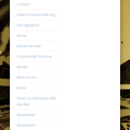
Contact
Datenschutzerklärung
Discographie
Kasse
Kundenportal
Lockenkopf Fanzine
Media
Mein Konto
Music
News Socialmedia (Alle
Kanäle)
Newsletter
Newsletter