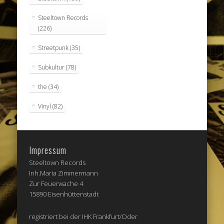
Steeltown Records
(226)
Streetpunk
(35)
Subkultur
(78)
the
(34)
Vinyl
(82)
Impressum
Steeltown Records
Inh.Maria Zimmermann
Zur Feuerwache 4
15890 Eisenhüttenstadt
registriert bei der IHK Frankfurt/Oder