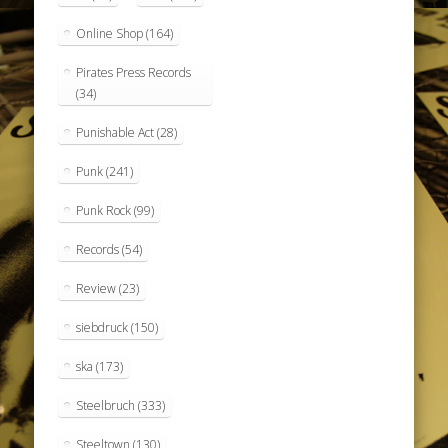
Online Shop
(164)
Pirates Press Records
(34)
Punishable Act
(28)
Punk
(241)
Punk Rock
(99)
Records
(54)
Review
(23)
siebdruck
(150)
ska
(173)
Steelbruch
(333)
Steeltown
(130)