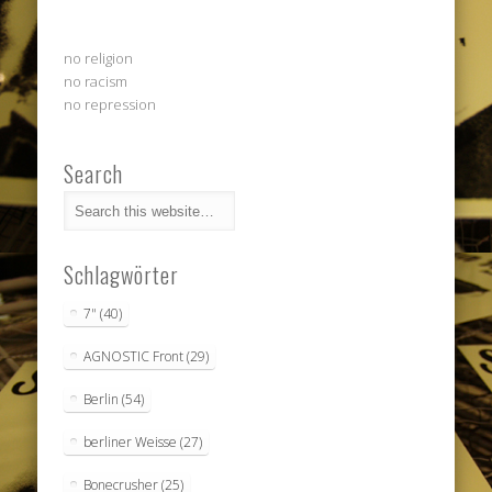
no religion
no racism
no repression
Search
Schlagwörter
7"
(40)
AGNOSTIC Front
(29)
Berlin
(54)
berliner Weisse
(27)
Bonecrusher
(25)