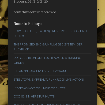
Steuernr.:061/210/03420
contact@steeltownrecords.de
Neueste Beiträge
POWER OF THE (PLATTEN) PRESS: POSTERBOIZ UNTER
DRUCK!
THE PROMISED END & UNPLUGGED SYSTEM: DER
RÜCKBLICK!
9Oi! CLUB REUNION: FLUCHTWAGEN & RUNNING
ORDER!
ST FANZINE-ARCHIV: ES GEHT VORAN!
STEELTOWN EMPFIEHLT: PUNK ROCK LIVE ACTION!
Steeltown Records – Mailorder News!
OXO 86: EIN HERZ FÜR HÜTTE!
TEMPELRITTER IM STEELBRUCH: ES WIRD SKURIL!