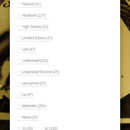
Festival
(31)
Hardcore
(227)
High Society
(32)
Limited Edition
(27)
Live
(37)
Lockenkopf
(202)
Lockenkopf Fanzine
(25)
Lord James
(27)
Lp
(47)
Mailorder
(250)
News
(25)
Oi
(35)
oi!
(232)