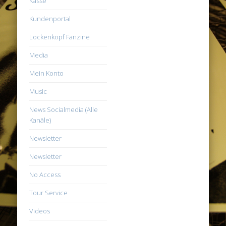
Kasse
Kundenportal
Lockenkopf Fanzine
Media
Mein Konto
Music
News Socialmedia (Alle
Kanäle)
Newsletter
Newsletter
No Access
Tour Service
Videos