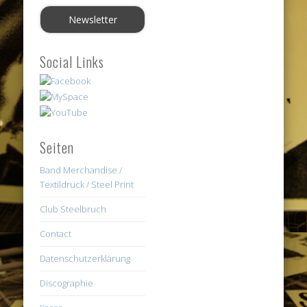
Social Links
Seiten
Band Merchandise /
Textildruck / Steel Print
Club Steelbruch
Contact
Datenschutzerklärung
Discographie