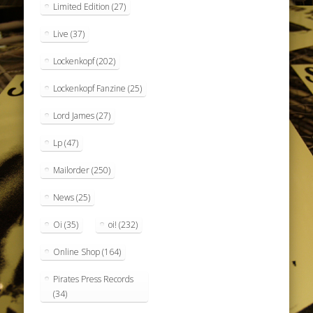
Limited Edition
(27)
Live
(37)
Lockenkopf
(202)
Lockenkopf Fanzine
(25)
Lord James
(27)
Lp
(47)
Mailorder
(250)
News
(25)
Oi
(35)
oi!
(232)
Online Shop
(164)
Pirates Press Records
(34)