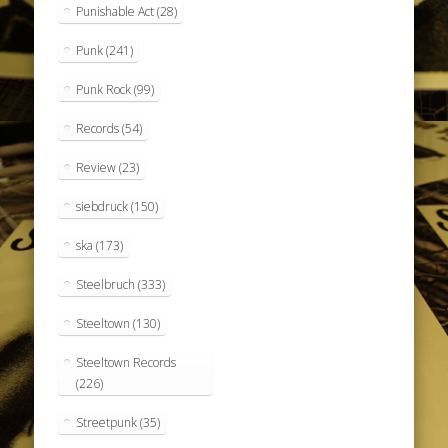
Punishable Act
(28)
Punk
(241)
Punk Rock
(99)
Records
(54)
Review
(23)
siebdruck
(150)
ska
(173)
Steelbruch
(333)
Steeltown
(130)
Steeltown Records
(226)
Streetpunk
(35)