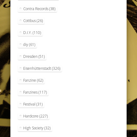
Contra Records
(38)
Cottbus
(26)
D.I.Y.
(110)
diy
(61)
Dresden
(51)
Eisenhüttenstadt
(326)
Fanzine
(62)
Fanzines
(117)
Festival
(31)
Hardcore
(227)
High Society
(32)