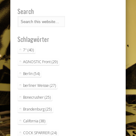
Search
Schlagwörter
7"
(40)
AGNOSTIC Front
(29)
Berlin
(54)
berliner Weisse
(27)
Bonecrusher
(25)
Brandenburg
(25)
California
(38)
COCK SPARRER
(24)