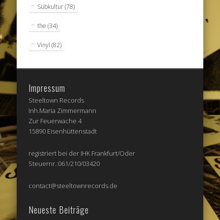
Subkultur
(78)
the
(34)
Vinyl
(82)
Impressum
Steeltown Records
Inh.Maria Zimmermann
Zur Feuerwache 4
15890 Eisenhüttenstadt
registriert bei der IHK Frankfurt/Oder
Steuernr.:061/210/03420
contact@steeltownrecords.de
Neueste Beiträge