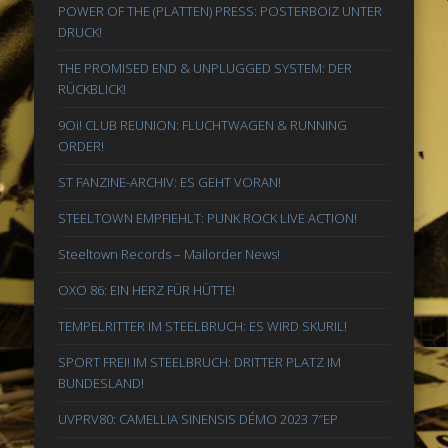
POWER OF THE (PLATTEN) PRESS: POSTERBOIZ UNTER
DRUCK!
THE PROMISED END & UNPLUGGED SYSTEM: DER
RÜCKBLICK!
9Oi! CLUB REUNION: FLUCHTWAGEN & RUNNING
ORDER!
ST FANZINE-ARCHIV: ES GEHT VORAN!
STEELTOWN EMPFIEHLT: PUNK ROCK LIVE ACTION!
Steeltown Records – Mailorder News!
OXO 86: EIN HERZ FÜR HÜTTE!
TEMPELRITTER IM STEELBRUCH: ES WIRD SKURIL!
SPORT FREI! IM STEELBRUCH: DRITTER PLATZ IM
BUNDESLAND!
UVPRV80: CAMELLIA SINENSIS DÉMO 2023 7″EP