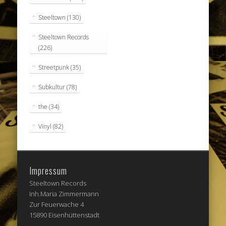
Steeltown
(130)
Steeltown Records
(226)
Streetpunk
(35)
Subkultur
(78)
the
(34)
Vinyl
(82)
Impressum
Steeltown Records
Inh.Maria Zimmermann
Zur Feuerwache 4
15890 Eisenhüttenstadt