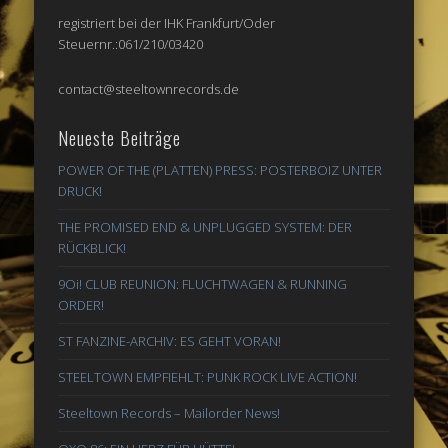
registriert bei der IHK Frankfurt/Oder
Steuernr.:061/210/03420
contact@steeltownrecords.de
Neueste Beiträge
POWER OF THE (PLATTEN) PRESS: POSTERBOIZ UNTER
DRUCK!
THE PROMISED END & UNPLUGGED SYSTEM: DER
RÜCKBLICK!
9Oi! CLUB REUNION: FLUCHTWAGEN & RUNNING
ORDER!
ST FANZINE-ARCHIV: ES GEHT VORAN!
STEELTOWN EMPFIEHLT: PUNK ROCK LIVE ACTION!
Steeltown Records – Mailorder News!