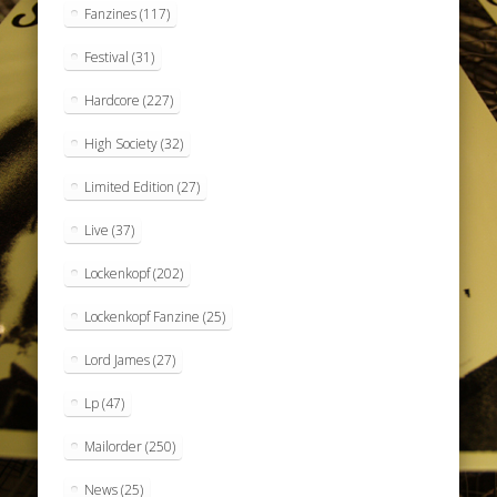
Fanzines
(117)
Festival
(31)
Hardcore
(227)
High Society
(32)
Limited Edition
(27)
Live
(37)
Lockenkopf
(202)
Lockenkopf Fanzine
(25)
Lord James
(27)
Lp
(47)
Mailorder
(250)
News
(25)