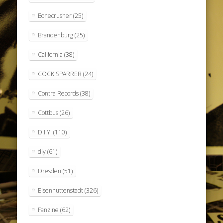
Bonecrusher
(25)
Brandenburg
(25)
California
(38)
COCK SPARRER
(24)
Contra Records
(38)
Cottbus
(26)
D.I.Y.
(110)
diy
(61)
Dresden
(51)
Eisenhüttenstadt
(326)
Fanzine
(62)