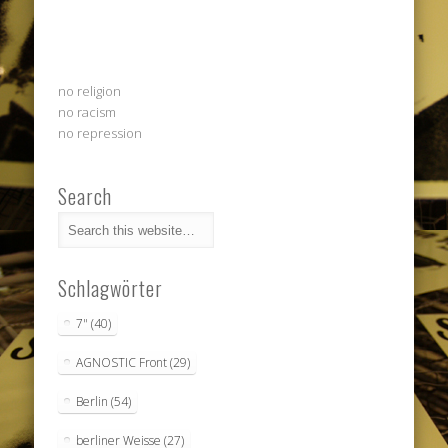
no religion
no racism
no repression
Search
Schlagwörter
7"
(40)
AGNOSTIC Front
(29)
Berlin
(54)
berliner Weisse
(27)