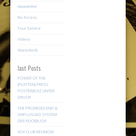
Newsletter
No Access
Tour Service
Videos
Warenkorb
last Posts
POWER OF THE
(PLATTEN) PRESS:
POSTERBOIZ UNTER
DRUCK!
THE PROMISED END &
UNPLUGGED SYSTEM:
DER RÜCKBLICK!
9Oi! CLUB REUNION: