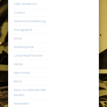
Club Steelbruch
Contact
Datenschutzerklärung
Discographie
Kasse
Kundenportal
Lockenkopf Fanzine
Media
Mein Konto
Music
News Socialmedia (Alle
Kanäle)
Newsletter