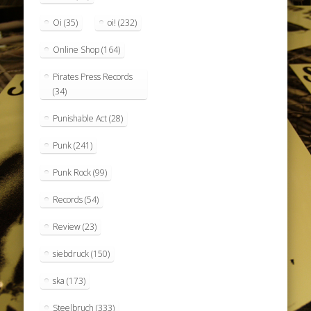
Oi
(35)
oi!
(232)
Online Shop
(164)
Pirates Press Records
(34)
Punishable Act
(28)
Punk
(241)
Punk Rock
(99)
Records
(54)
Review
(23)
siebdruck
(150)
ska
(173)
Steelbruch
(333)