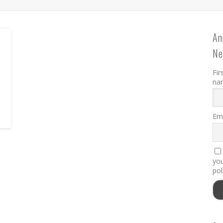
An
Ne
Fir
na
Ema
you
pol