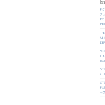
la
PO
(PL
PO
DR
TH
UN
DER
9Oi
FL
RU
ST 
GE
ST
PUN
ACT