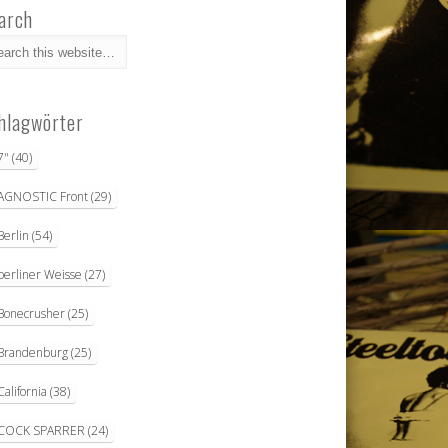
arch
hlagwörter
7"
(40)
AGNOSTIC Front
(29)
Berlin
(54)
berliner Weisse
(27)
Bonecrusher
(25)
Brandenburg
(25)
California
(38)
COCK SPARRER
(24)