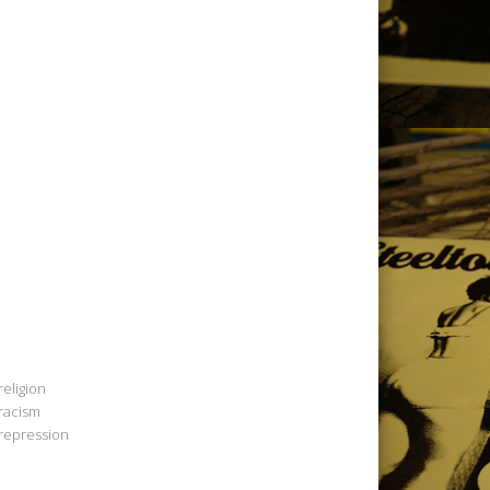
religion
racism
repression