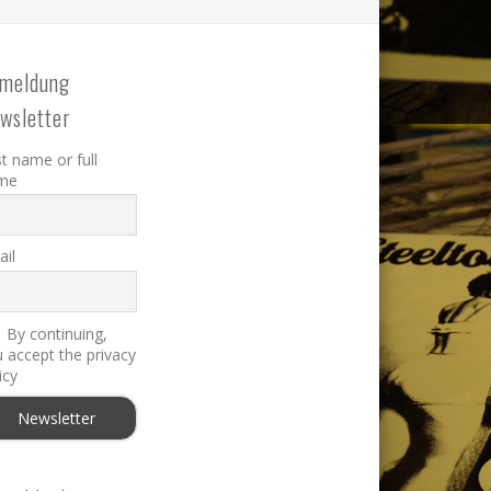
meldung
wsletter
st name or full
me
il
By continuing,
 accept the privacy
icy