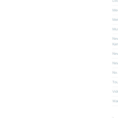
Loc
Me
Mei
Mus
New
Kan
New
New
No 
Tou
Vid
Wa