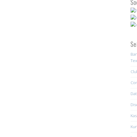
So
Se
Ban
Tex
Clu
Con
Dat
Dis
Kas
Kun