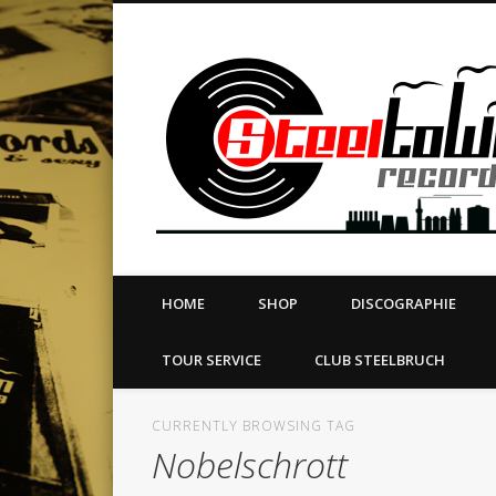
book
Twitter
Vimeo
Dribble
LinkedIn
LABEL | MERCH | PRINT | DIY | FANZINE | TOURSERVICE
HOME
SHOP
DISCOGRAPHIE
TOUR SERVICE
CLUB STEELBRUCH
CURRENTLY BROWSING TAG
Nobelschrott