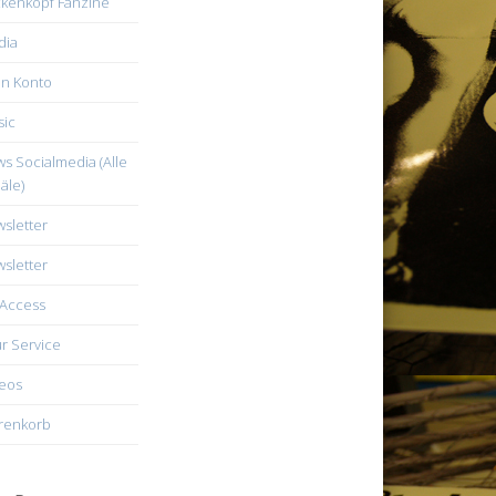
kenkopf Fanzine
dia
n Konto
ic
s Socialmedia (Alle
äle)
sletter
sletter
Access
r Service
eos
renkorb