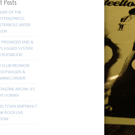
st Posts
WER OF THE
ATTEN) PRESS:
STERBOIZ UNTER
UCK!
E PROMISED END &
PLUGGED SYSTEM:
 RÜCKBLICK!
! CLUB REUNION:
UCHTWAGEN &
NNING ORDER!
FANZINE-ARCHIV: ES
HT VORAN!
EELTOWN EMPFIEHLT:
K ROCK LIVE
ION!