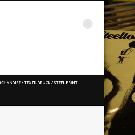
st ain`t dead so straight
CHANDISE / TEXTILDRUCK / STEEL PRINT