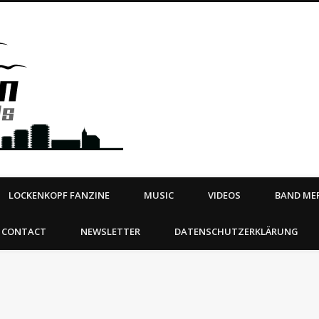
Steeltown Records – Ea
 | BOOKING
ahead
LOCKENKOPF FANZINE
MUSIC
VIDEOS
BAND MER
CONTACT
NEWSLETTER
DATENSCHUTZERKLÄRUNG