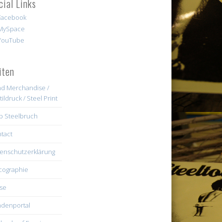
cial Links
iten
d Merchandise /
tildruck / Steel Print
b Steelbruch
tact
enschutzerklärung
cographie
se
denportal