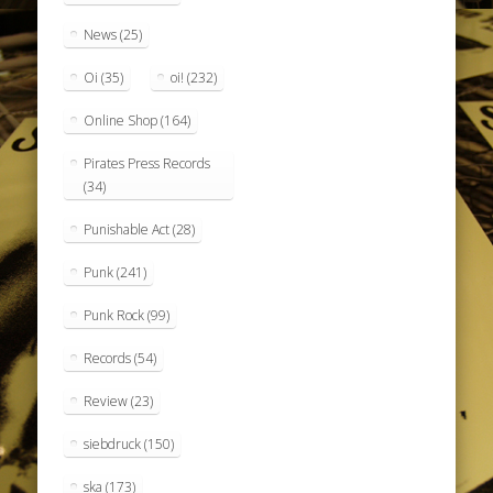
News
(25)
Oi
(35)
oi!
(232)
Online Shop
(164)
Pirates Press Records
(34)
Punishable Act
(28)
Punk
(241)
Punk Rock
(99)
Records
(54)
Review
(23)
siebdruck
(150)
ska
(173)