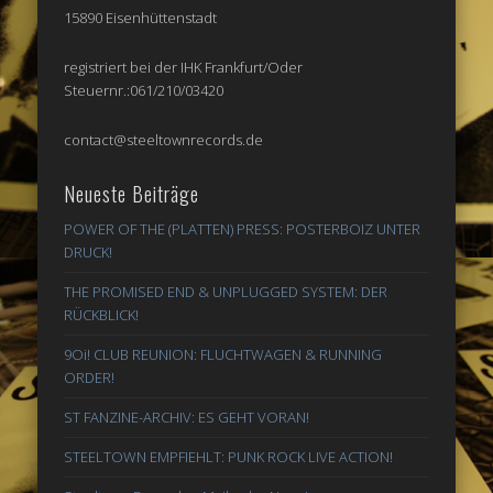
15890 Eisenhüttenstadt
registriert bei der IHK Frankfurt/Oder
Steuernr.:061/210/03420
contact@steeltownrecords.de
Neueste Beiträge
POWER OF THE (PLATTEN) PRESS: POSTERBOIZ UNTER
DRUCK!
THE PROMISED END & UNPLUGGED SYSTEM: DER
RÜCKBLICK!
9Oi! CLUB REUNION: FLUCHTWAGEN & RUNNING
ORDER!
ST FANZINE-ARCHIV: ES GEHT VORAN!
STEELTOWN EMPFIEHLT: PUNK ROCK LIVE ACTION!