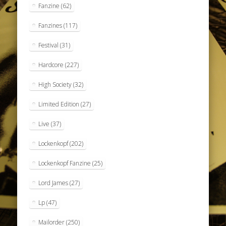
Fanzine
(62)
Fanzines
(117)
Festival
(31)
Hardcore
(227)
High Society
(32)
Limited Edition
(27)
Live
(37)
Lockenkopf
(202)
Lockenkopf Fanzine
(25)
Lord James
(27)
Lp
(47)
Mailorder
(250)