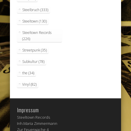
Steelbruch
(333)
Steeltown
(130)
Steeltown Records
(226)
Streetpunk
(35)
Subkultur
(78)
the
(34)
Vinyl
(82)
Impressum
Steeltown Records
Inh.Maria Zimmermann
Zur Feuerwache 4