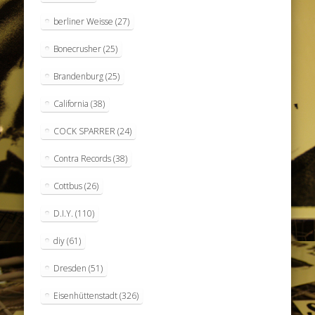
berliner Weisse
(27)
Bonecrusher
(25)
Brandenburg
(25)
California
(38)
COCK SPARRER
(24)
Contra Records
(38)
Cottbus
(26)
D.I.Y.
(110)
diy
(61)
Dresden
(51)
Eisenhüttenstadt
(326)