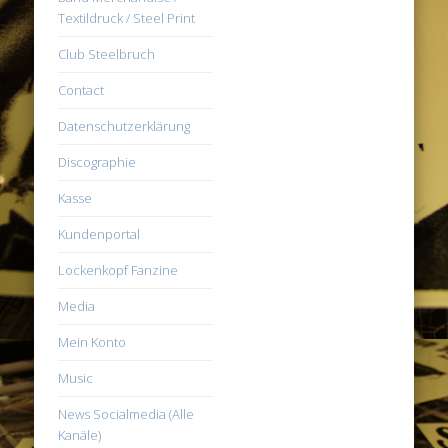
Textildruck / Steel Print
Club Steelbruch
Contact
Datenschutzerklärung
Discographie
Kasse
Kundenportal
Lockenkopf Fanzine
Media
Mein Konto
Music
News Socialmedia (Alle
Kanäle)