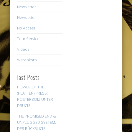
Newsletter
Newsletter
No Access
Tour Service
Videos
Warenkorb
last Posts
POWER OF THE
(PLATTEN) PRESS:
POSTERBOIZ UNTER
DRUCK!
THE PROMISED END &
UNPLUGGED SYSTEM:
DER RÜCKBLICK!