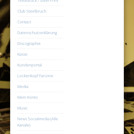
Textildruck / Steel Print
Club Steelbruch
Contact
Datenschutzerklärung
Discographie
Kasse
Kundenportal
Lockenkopf Fanzine
Media
Mein Konto
Music
News Socialmedia (Alle
Kanäle)