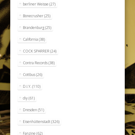
berliner Weisse
(27)
Bonecrusher
(25)
Brandenburg
(25)
California
(38)
COCK SPARRER
(24)
Contra Records
(38)
Cottbus
(26)
D.I.Y.
(110)
diy
(61)
Dresden
(51)
Eisenhüttenstadt
(326)
Fanzine
(62)