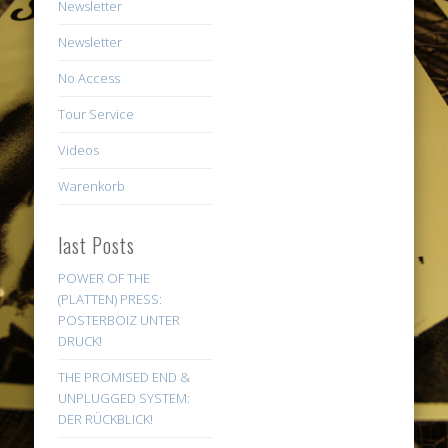
Newsletter
Newsletter
No Access
Tour Service
Videos
Warenkorb
last Posts
POWER OF THE
(PLATTEN) PRESS:
POSTERBOIZ UNTER
DRUCK!
THE PROMISED END &
UNPLUGGED SYSTEM:
DER RÜCKBLICK!