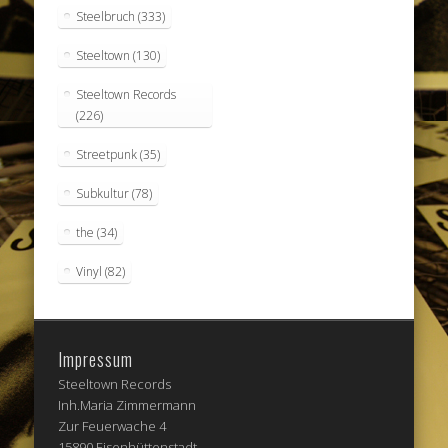
Steelbruch
(333)
Steeltown
(130)
Steeltown Records
(226)
Streetpunk
(35)
Subkultur
(78)
the
(34)
Vinyl
(82)
Impressum
Steeltown Records
Inh.Maria Zimmermann
Zur Feuerwache 4
15890 Eisenhüttenstadt