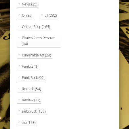
News
(25)
Oi
(35)
oi!
(232)
Online Shop
(164)
Pirates Press Records
(34)
Punishable Act
(28)
Punk
(241)
Punk Rock
(99)
Records
(54)
Review
(23)
siebdruck
(150)
ska
(173)