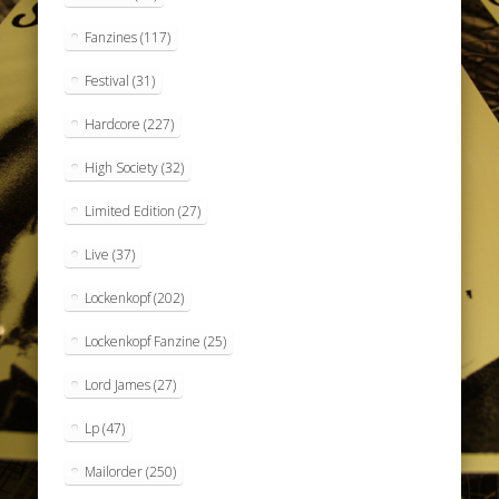
Fanzines
(117)
Festival
(31)
Hardcore
(227)
High Society
(32)
Limited Edition
(27)
Live
(37)
Lockenkopf
(202)
Lockenkopf Fanzine
(25)
Lord James
(27)
Lp
(47)
Mailorder
(250)