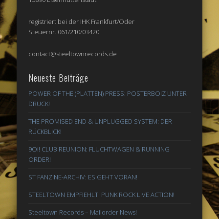
registriert bei der IHK Frankfurt/Oder
Steuernr.:061/210/03420
contact@steeltownrecords.de
Neueste Beiträge
POWER OF THE (PLATTEN) PRESS: POSTERBOIZ UNTER
DRUCK!
THE PROMISED END & UNPLUGGED SYSTEM: DER
RÜCKBLICK!
9Oi! CLUB REUNION: FLUCHTWAGEN & RUNNING
ORDER!
ST FANZINE-ARCHIV: ES GEHT VORAN!
STEELTOWN EMPFIEHLT: PUNK ROCK LIVE ACTION!
Steeltown Records – Mailorder News!