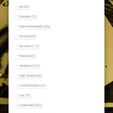
diy
(61)
Dresden
(51)
Eisenhüttenstadt
(326)
Fanzine
(62)
Fanzines
(117)
Festival
(31)
Hardcore
(227)
High Society
(32)
Limited Edition
(27)
Live
(37)
Lockenkopf
(202)