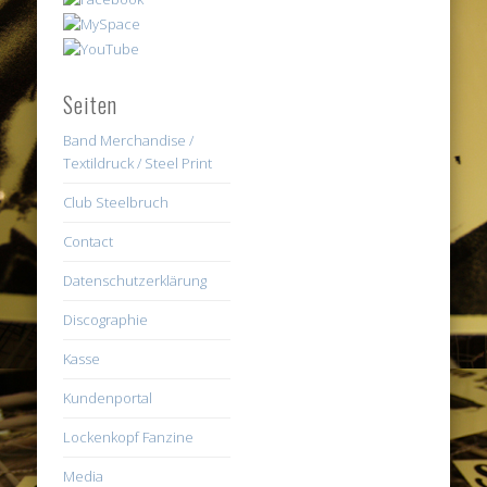
Seiten
Band Merchandise /
Textildruck / Steel Print
Club Steelbruch
Contact
Datenschutzerklärung
Discographie
Kasse
Kundenportal
Lockenkopf Fanzine
Media