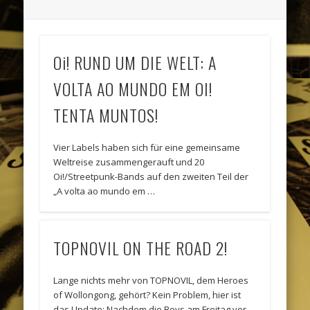
Oi! RUND UM DIE WELT: A
VOLTA AO MUNDO EM OI!
TENTA MUNTOS!
Vier Labels haben sich für eine gemeinsame
Weltreise zusammengerauft und 20
Oi!/Streetpunk-Bands auf den zweiten Teil der
„A volta ao mundo em …
TOPNOVIL ON THE ROAD 2!
Lange nichts mehr von TOPNOVIL, dem Heroes
of Wollongong, gehört? Kein Problem, hier ist
das Update: Nachdem die Boys am Freitag vor …