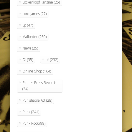
Lockenkopf Fanzine
(25)
Lord James
(27)
Lp
(47)
Mailorder
(250)
News
(25)
Oi
(35)
oi!
(232)
Online Shop
(164)
Pirates Press Records
(34)
Punishable Act
(28)
Punk
(241)
Punk Rock
(99)