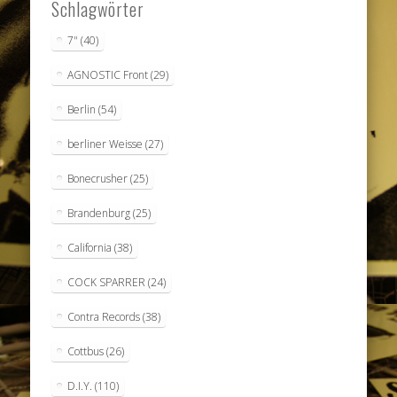
Schlagwörter
7"
(40)
AGNOSTIC Front
(29)
Berlin
(54)
berliner Weisse
(27)
Bonecrusher
(25)
Brandenburg
(25)
California
(38)
COCK SPARRER
(24)
Contra Records
(38)
Cottbus
(26)
D.I.Y.
(110)