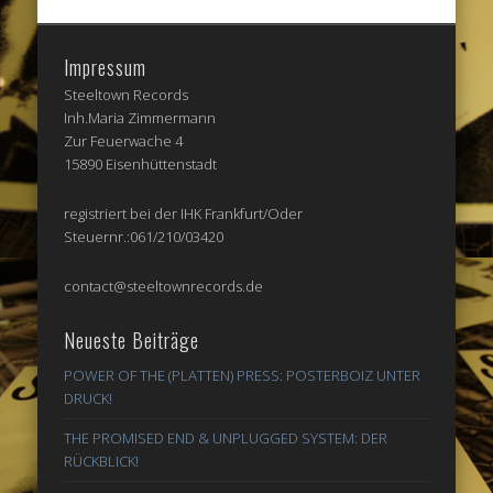
Impressum
Steeltown Records
Inh.Maria Zimmermann
Zur Feuerwache 4
15890 Eisenhüttenstadt
registriert bei der IHK Frankfurt/Oder
Steuernr.:061/210/03420
contact@steeltownrecords.de
Neueste Beiträge
POWER OF THE (PLATTEN) PRESS: POSTERBOIZ UNTER
DRUCK!
THE PROMISED END & UNPLUGGED SYSTEM: DER
RÜCKBLICK!