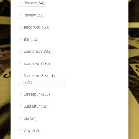
Records
(54)
Review
(23)
siebdruck
(150)
ska
(173)
Steelbruch
(333)
Steeltown
(130)
Steeltown Records
(226)
Streetpunk
(35)
Subkultur
(78)
the
(34)
Vinyl
(82)