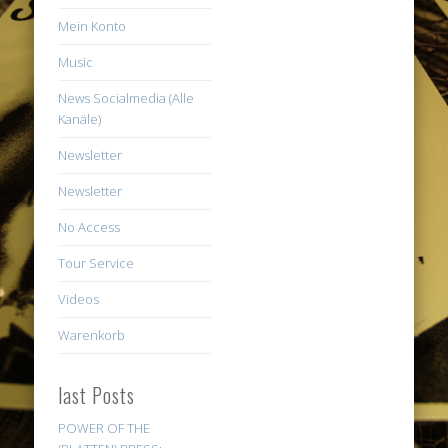
Mein Konto
Music
News Socialmedia (Alle
Kanäle)
Newsletter
Newsletter
No Access
Tour Service
Videos
Warenkorb
last Posts
POWER OF THE