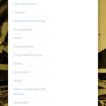
Club Steelbruch
Contact
Datenschutzerklärung
Discographie
Kasse
Kundenportal
Lockenkopf Fanzine
Media
Mein Konto
Music
News Socialmedia (Alle
Kanäle)
Newsletter