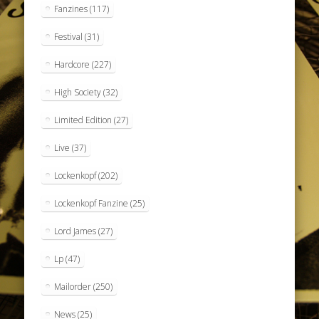
Fanzines
(117)
Festival
(31)
Hardcore
(227)
High Society
(32)
Limited Edition
(27)
Live
(37)
Lockenkopf
(202)
Lockenkopf Fanzine
(25)
Lord James
(27)
Lp
(47)
Mailorder
(250)
News
(25)