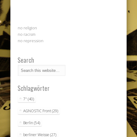
no religion
no racism
no repression
Search
Schlagwörter
7"
(40)
AGNOSTIC Front
(29)
Berlin
(54)
berliner Weisse
(27)