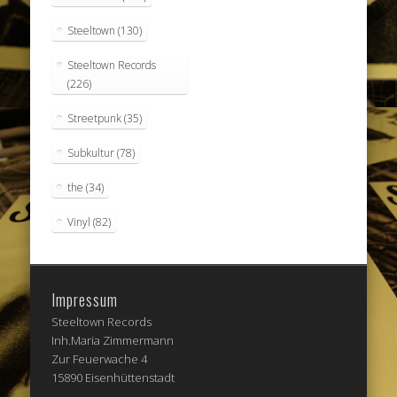
Steeltown
(130)
Steeltown Records
(226)
Streetpunk
(35)
Subkultur
(78)
the
(34)
Vinyl
(82)
Impressum
Steeltown Records
Inh.Maria Zimmermann
Zur Feuerwache 4
15890 Eisenhüttenstadt