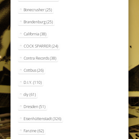
Bonecrusher
(25)
Brandenburg
(25)
California
(38)
COCK SPARRER
(24)
Contra Records
(38)
Cottbus
(26)
D.I.Y.
(110)
diy
(61)
Dresden
(51)
Eisenhüttenstadt
(326)
Fanzine
(62)