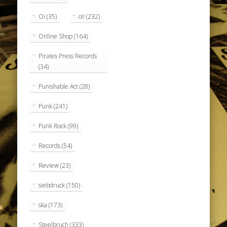
Oi
(35)
oi!
(232)
Online Shop
(164)
Pirates Press Records
(34)
Punishable Act
(28)
Punk
(241)
Punk Rock
(99)
Records
(54)
Review
(23)
siebdruck
(150)
ska
(173)
Steelbruch
(333)