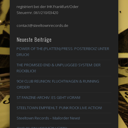
registriert bei der IHK Frankfurt/Oder
Steuernr.:061/210/03420
contact@steeltownrecords.de
Neueste Beiträge
POWER OF THE (PLATTEN) PRESS: POSTERBOIZ UNTER
DRUCK!
THE PROMISED END & UNPLUGGED SYSTEM: DER
RÜCKBLICK!
9Oi! CLUB REUNION: FLUCHTWAGEN & RUNNING
ORDER!
ST FANZINE-ARCHIV: ES GEHT VORAN!
STEELTOWN EMPFIEHLT: PUNK ROCK LIVE ACTION!
Steeltown Records – Mailorder News!