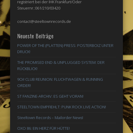
registriert bei der IHK Frankfurt/Oder
Steuernr.:061/210/03420
contact@steeltownrecords.de
Neueste Beiträge
POWER OF THE (PLATTEN) PRESS: POSTERBOIZ UNTER
DRUCK!
THE PROMISED END & UNPLUGGED SYSTEM: DER
RÜCKBLICK!
9Oi! CLUB REUNION: FLUCHTWAGEN & RUNNING
ORDER!
ST FANZINE-ARCHIV: ES GEHT VORAN!
STEELTOWN EMPFIEHLT: PUNK ROCK LIVE ACTION!
Steeltown Records – Mailorder News!
OXO 86: EIN HERZ FÜR HÜTTE!