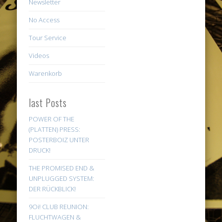
Newsletter
No Access
Tour Service
Videos
Warenkorb
last Posts
POWER OF THE
(PLATTEN) PRESS:
POSTERBOIZ UNTER
DRUCK!
THE PROMISED END &
UNPLUGGED SYSTEM:
DER RÜCKBLICK!
9Oi! CLUB REUNION:
FLUCHTWAGEN &