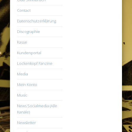
Contact
Datenschutzerklärung
Discographie
Kasse
Kundenportal
Lockenkopf Fanzine
Media
Mein Konto
Music
News Socialmedia (Alle
Kanäle)
Newsletter