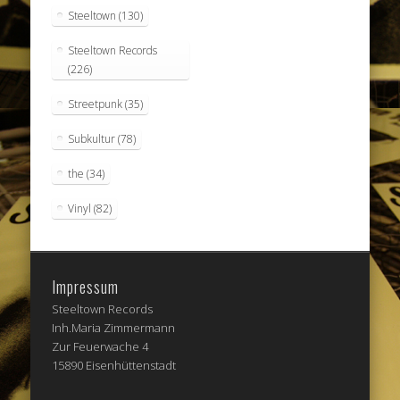
Steeltown
(130)
Steeltown Records
(226)
Streetpunk
(35)
Subkultur
(78)
the
(34)
Vinyl
(82)
Impressum
Steeltown Records
Inh.Maria Zimmermann
Zur Feuerwache 4
15890 Eisenhüttenstadt