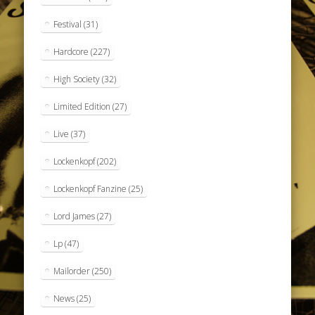
Festival
(31)
Hardcore
(227)
High Society
(32)
Limited Edition
(27)
Live
(37)
Lockenkopf
(202)
Lockenkopf Fanzine
(25)
Lord James
(27)
Lp
(47)
Mailorder
(250)
News
(25)