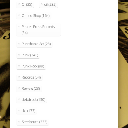
Oi
(35)
oi!
(232)
Online Shop
(164)
Pirates Press Records
(34)
Punishable Act
(28)
Punk
(241)
Punk Rock
(99)
Records
(54)
Review
(23)
siebdruck
(150)
ska
(173)
Steelbruch
(333)