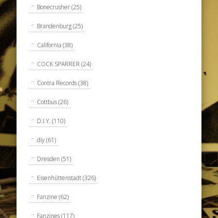
Bonecrusher
(25)
Brandenburg
(25)
California
(38)
COCK SPARRER
(24)
Contra Records
(38)
Cottbus
(26)
D.I.Y.
(110)
diy
(61)
Dresden
(51)
Eisenhüttenstadt
(326)
Fanzine
(62)
Fanzines
(117)