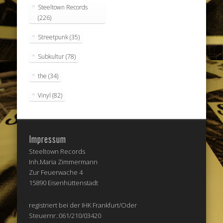
Steeltown Records
(226)
Streetpunk
(35)
Subkultur
(78)
the
(34)
Vinyl
(82)
Impressum
Steeltown Records
Inh.Maria Zimmermann
Zur Feuerwache 4
15890 Eisenhüttenstadt
registriert bei der IHK Frankfurt/Oder
Steuernr.:061/210/03420