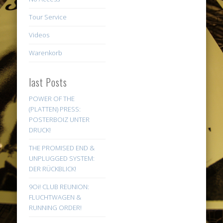
Tour Service
Videos
Warenkorb
last Posts
POWER OF THE
(PLATTEN) PRESS:
POSTERBOIZ UNTER
DRUCK!
THE PROMISED END &
UNPLUGGED SYSTEM:
DER RÜCKBLICK!
9Oi! CLUB REUNION:
FLUCHTWAGEN &
RUNNING ORDER!