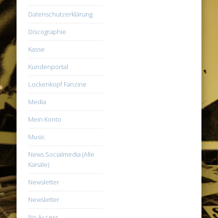
Datenschutzerklärung
Discographie
Kasse
Kundenportal
Lockenkopf Fanzine
Media
Mein Konto
Music
News Socialmedia (Alle
Kanäle)
Newsletter
Newsletter
No Access