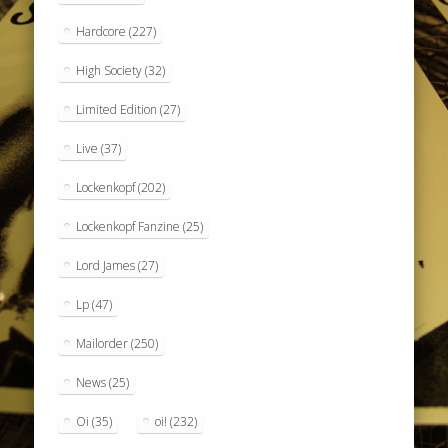
Hardcore
(227)
High Society
(32)
Limited Edition
(27)
Live
(37)
Lockenkopf
(202)
Lockenkopf Fanzine
(25)
Lord James
(27)
Lp
(47)
Mailorder
(250)
News
(25)
Oi
(35)
oi!
(232)