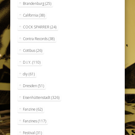
Brandenburg
(25)
California
(38)
COCK SPARRER
(24)
Contra Records
(38)
Cottbus
(26)
D.I.Y.
(110)
diy
(61)
Dresden
(51)
Eisenhüttenstadt
(326)
Fanzine
(62)
Fanzines
(117)
Festival
(31)