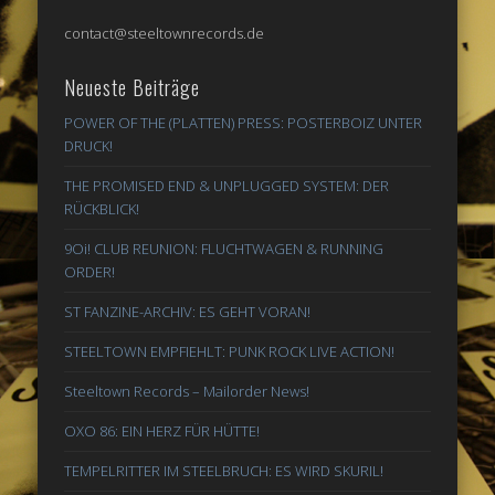
contact@steeltownrecords.de
Neueste Beiträge
POWER OF THE (PLATTEN) PRESS: POSTERBOIZ UNTER
DRUCK!
THE PROMISED END & UNPLUGGED SYSTEM: DER
RÜCKBLICK!
9Oi! CLUB REUNION: FLUCHTWAGEN & RUNNING
ORDER!
ST FANZINE-ARCHIV: ES GEHT VORAN!
STEELTOWN EMPFIEHLT: PUNK ROCK LIVE ACTION!
Steeltown Records – Mailorder News!
OXO 86: EIN HERZ FÜR HÜTTE!
TEMPELRITTER IM STEELBRUCH: ES WIRD SKURIL!