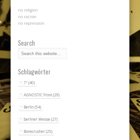
no religion
no racism
no repression
Search
Schlagwörter
7"
(40)
AGNOSTIC Front
(29)
Berlin
(54)
berliner Weisse
(27)
Bonecrusher
(25)