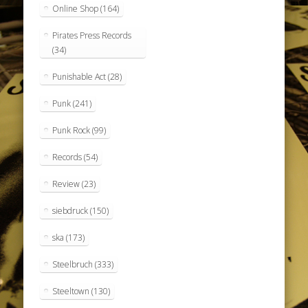
Online Shop
(164)
Pirates Press Records
(34)
Punishable Act
(28)
Punk
(241)
Punk Rock
(99)
Records
(54)
Review
(23)
siebdruck
(150)
ska
(173)
Steelbruch
(333)
Steeltown
(130)