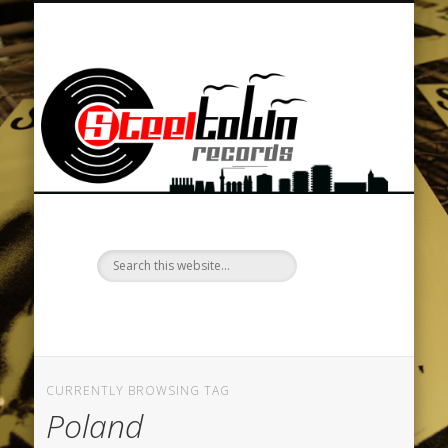
BAND MERCHANDISE / TEXTILDRUCK / STEEL PRINT
DATENSCHUTZERKLÄRUNG
LOCKENKOPF FANZINE
CLUB STEELBRUCH
DISCOGRAPHIE
TOUR SERVICE
NEWSLETTER
CONTACT
VIDEOS
MUSIC
HOME
SHOP
St
R
–
d
st
CURRENTLY BROWSING TAG
Poland