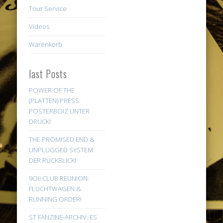
Tour Service
Videos
Warenkorb
last Posts
POWER OF THE
(PLATTEN) PRESS:
POSTERBOIZ UNTER
DRUCK!
THE PROMISED END &
UNPLUGGED SYSTEM:
DER RÜCKBLICK!
9Oi! CLUB REUNION:
FLUCHTWAGEN &
RUNNING ORDER!
ST FANZINE-ARCHIV: ES