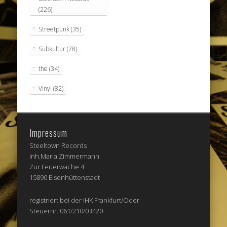
(226)
Streetpunk
(35)
Subkultur
(78)
the
(34)
Vinyl
(82)
Impressum
Steeltown Records
Inh.Maria Zimmermann
Zur Feuerwache 4
15890 Eisenhüttenstadt
registriert bei der IHK Frankfurt/Oder
Steuernr.:061/210/03420