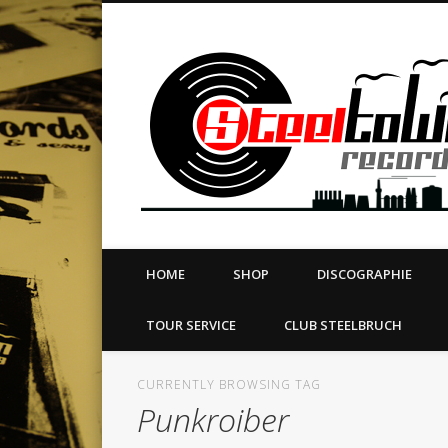
book
Twitter
Vimeo
Dribble
LinkedIn
LABEL | MERCH | PRINT | DIY | FANZINE | TOURSERVICE
HOME
SHOP
DISCOGRAPHIE
TOUR SERVICE
CLUB STEELBRUCH
CURRENTLY BROWSING TAG
Punkroiber