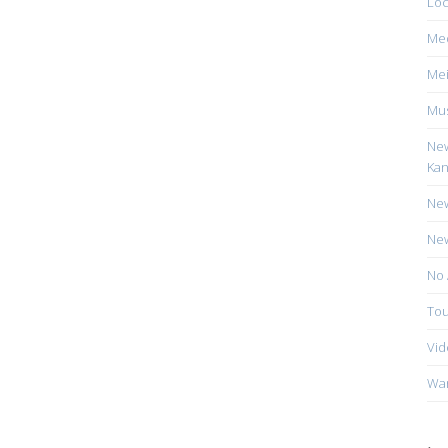
Loc
Me
Mei
Mus
New
Kan
New
New
No 
Tou
Vid
Wa