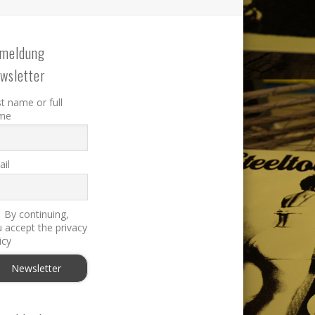
meldung
wsletter
st name or full
me
il
By continuing,
 accept the privacy
icy