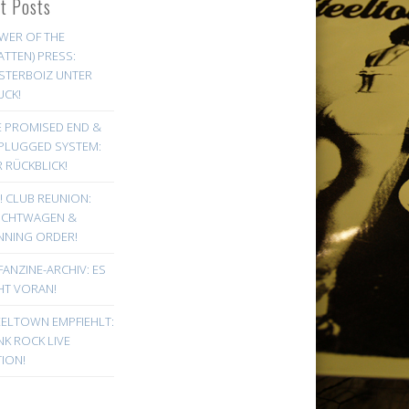
st Posts
WER OF THE
ATTEN) PRESS:
STERBOIZ UNTER
UCK!
E PROMISED END &
PLUGGED SYSTEM:
 RÜCKBLICK!
! CLUB REUNION:
UCHTWAGEN &
NNING ORDER!
FANZINE-ARCHIV: ES
HT VORAN!
EELTOWN EMPFIEHLT:
K ROCK LIVE
ION!