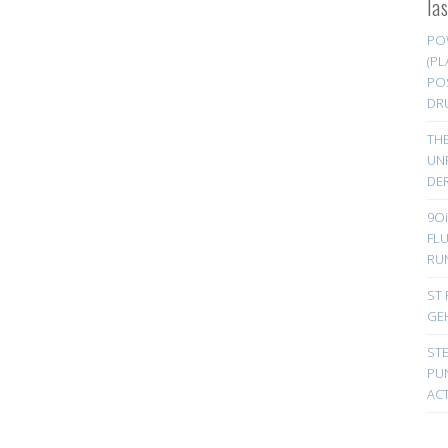
la
PO
(PL
PO
DR
TH
UN
DER
9Oi
FL
RU
ST 
GE
ST
PUN
ACT