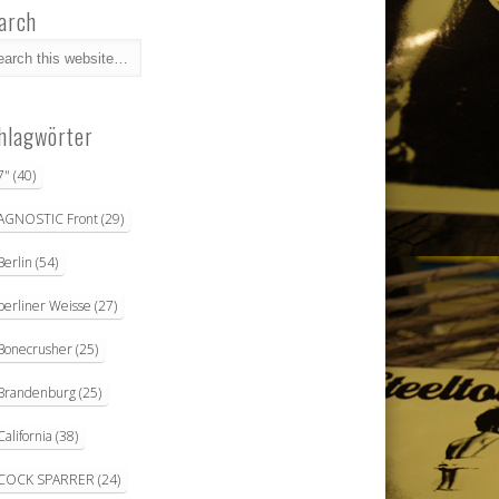
arch
hlagwörter
7"
(40)
AGNOSTIC Front
(29)
Berlin
(54)
berliner Weisse
(27)
Bonecrusher
(25)
Brandenburg
(25)
California
(38)
COCK SPARRER
(24)