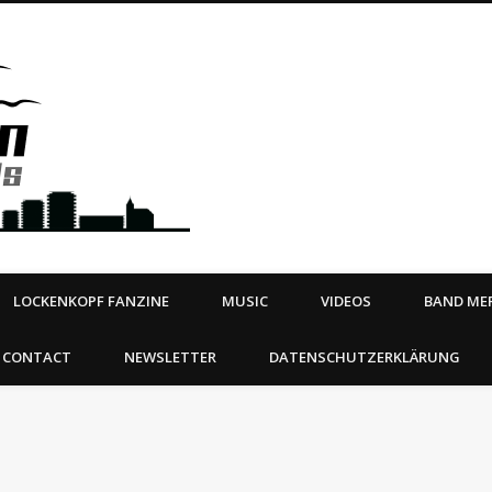
Steeltown Records – Ea
 | BOOKING
ahead
LOCKENKOPF FANZINE
MUSIC
VIDEOS
BAND MER
CONTACT
NEWSLETTER
DATENSCHUTZERKLÄRUNG