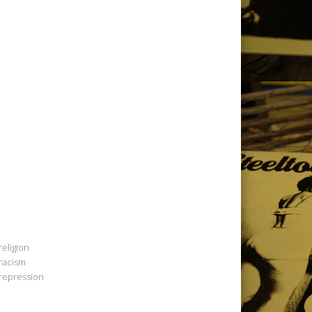
religion
racism
repression