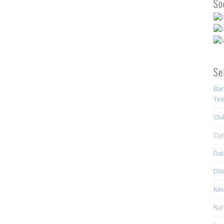
So
Se
Ban
Tex
Clu
Con
Dat
Dis
Kas
Kun