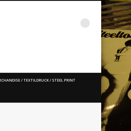
st ain`t dead so straight
CHANDISE / TEXTILDRUCK / STEEL PRINT