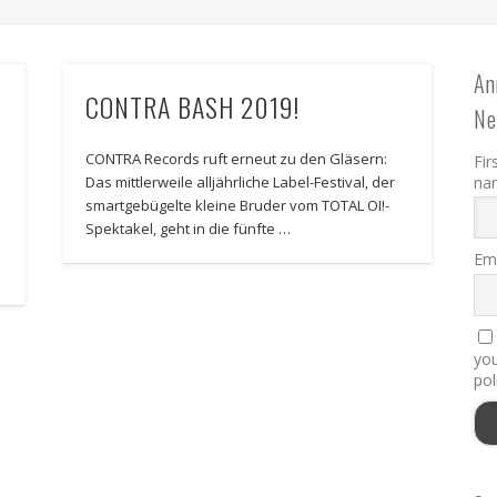
An
CONTRA BASH 2019!
Ne
CONTRA Records ruft erneut zu den Gläsern:
Fir
na
Das mittlerweile alljährliche Label-Festival, der
smartgebügelte kleine Bruder vom TOTAL OI!-
Spektakel, geht in die fünfte …
r
Ema
you
pol