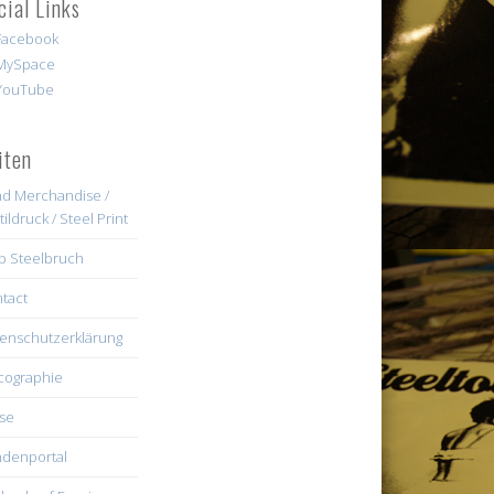
cial Links
iten
d Merchandise /
tildruck / Steel Print
b Steelbruch
tact
enschutzerklärung
cographie
se
denportal