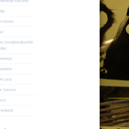
kenkopf Fanzine
dia
n Konto
ic
s Socialmedia (Alle
äle)
sletter
sletter
Access
r Service
eos
renkorb