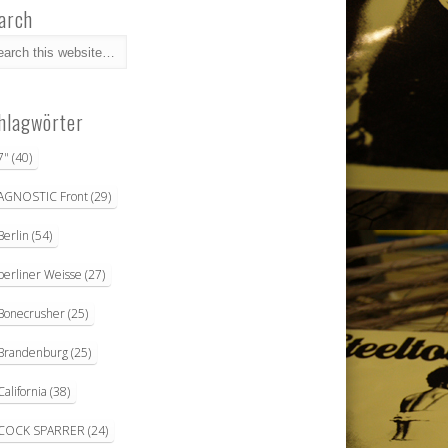
arch
hlagwörter
7"
(40)
AGNOSTIC Front
(29)
Berlin
(54)
berliner Weisse
(27)
Bonecrusher
(25)
Brandenburg
(25)
California
(38)
COCK SPARRER
(24)