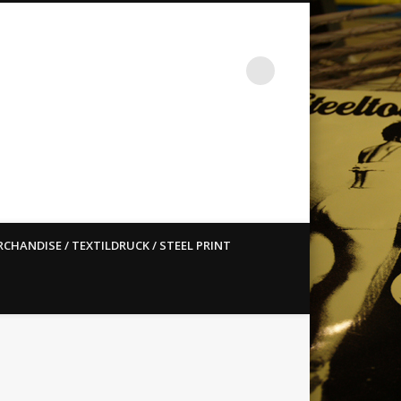
st ain`t dead so straight
CHANDISE / TEXTILDRUCK / STEEL PRINT