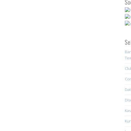
So
Se
Ban
Tex
Clu
Con
Dat
Dis
Kas
Kun