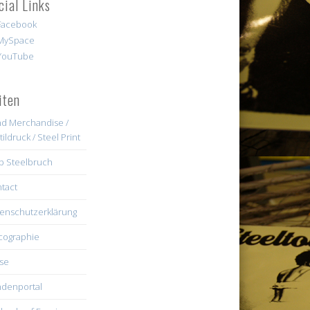
cial Links
iten
d Merchandise /
tildruck / Steel Print
b Steelbruch
tact
enschutzerklärung
cographie
se
denportal