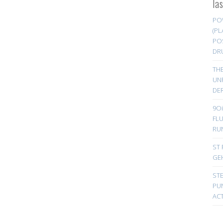
la
PO
(PL
PO
DR
TH
UN
DER
9Oi
FL
RU
ST 
GE
ST
PUN
ACT