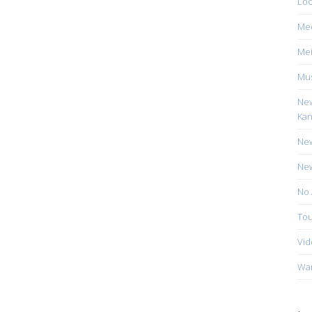
Loc
Me
Mei
Mus
New
Kan
New
New
No 
Tou
Vid
Wa