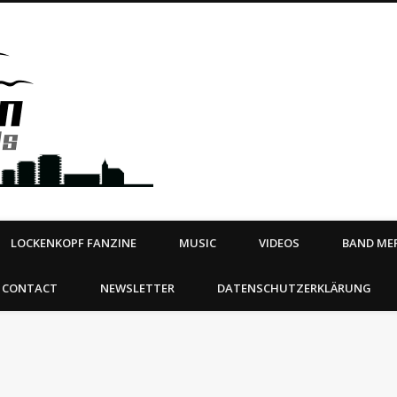
Steeltown Records – Ea
 | BOOKING
ahead
LOCKENKOPF FANZINE
MUSIC
VIDEOS
BAND MER
CONTACT
NEWSLETTER
DATENSCHUTZERKLÄRUNG