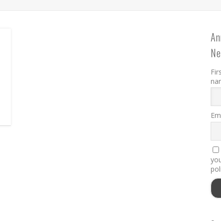
An
Ne
Fir
na
Ema
you
pol