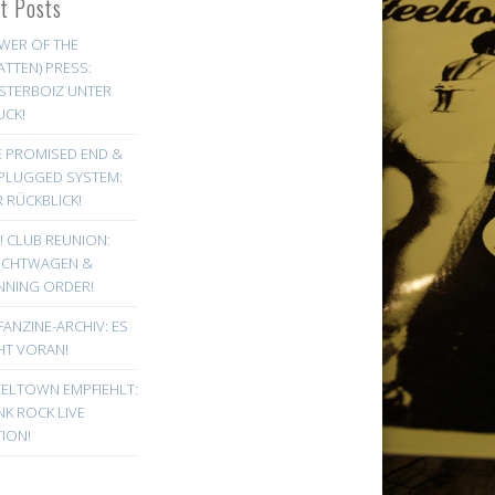
st Posts
WER OF THE
ATTEN) PRESS:
STERBOIZ UNTER
UCK!
E PROMISED END &
PLUGGED SYSTEM:
 RÜCKBLICK!
! CLUB REUNION:
UCHTWAGEN &
NNING ORDER!
FANZINE-ARCHIV: ES
HT VORAN!
EELTOWN EMPFIEHLT:
K ROCK LIVE
ION!