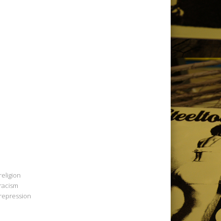
religion
racism
repression