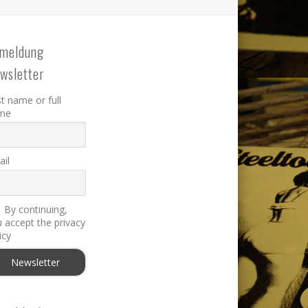
meldung
wsletter
st name or full
me
il
By continuing,
 accept the privacy
icy