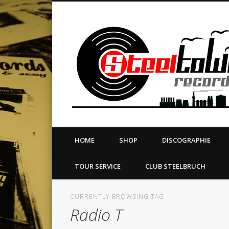
book
Twitter
Vimeo
Dribble
LinkedIn
LABEL | MERCH | PRINT | DIY | FANZINE | TOURSERVICE
HOME
SHOP
DISCOGRAPHIE
TOUR SERVICE
CLUB STEELBRUCH
CURRENTLY BROWSING TAG
Radio T