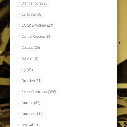
Brandenburg
(25)
California
(38)
COCK SPARRER
(24)
Contra Records
(38)
Cottbus
(26)
D.I.Y.
(110)
diy
(61)
Dresden
(51)
Eisenhüttenstadt
(326)
Fanzine
(62)
Fanzines
(117)
Festival
(31)