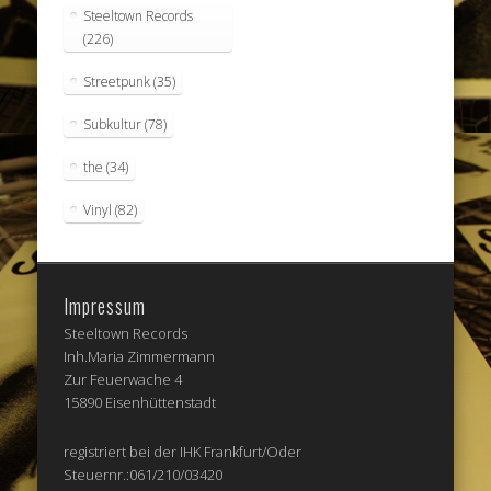
Steeltown Records
(226)
Streetpunk
(35)
Subkultur
(78)
the
(34)
Vinyl
(82)
Impressum
Steeltown Records
Inh.Maria Zimmermann
Zur Feuerwache 4
15890 Eisenhüttenstadt
registriert bei der IHK Frankfurt/Oder
Steuernr.:061/210/03420