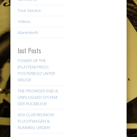
Tour Service
Videos
Warenkorb
last Posts
POWER OF THE
(PLATTEN) PRESS:
POSTERBOIZ UNTER
DRUCK!
THE PROMISED END &
UNPLUGGED SYSTEM:
DER RÜCKBLICK!
9Oi! CLUB REUNION:
FLUCHTWAGEN &
RUNNING ORDER!