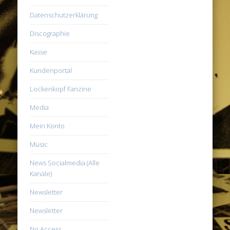
Datenschutzerklärung
Discographie
Kasse
Kundenportal
Lockenkopf Fanzine
Media
Mein Konto
Music
News Socialmedia (Alle
Kanäle)
Newsletter
Newsletter
No Access