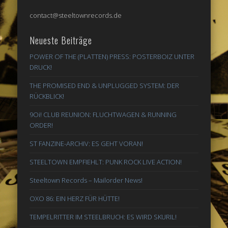
contact@steeltownrecords.de
Neueste Beiträge
POWER OF THE (PLATTEN) PRESS: POSTERBOIZ UNTER
DRUCK!
THE PROMISED END & UNPLUGGED SYSTEM: DER
RÜCKBLICK!
9Oi! CLUB REUNION: FLUCHTWAGEN & RUNNING
ORDER!
ST FANZINE-ARCHIV: ES GEHT VORAN!
STEELTOWN EMPFIEHLT: PUNK ROCK LIVE ACTION!
Steeltown Records – Mailorder News!
OXO 86: EIN HERZ FÜR HÜTTE!
TEMPELRITTER IM STEELBRUCH: ES WIRD SKURIL!