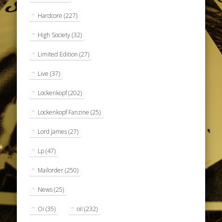
Hardcore
(227)
High Society
(32)
Limited Edition
(27)
Live
(37)
Lockenkopf
(202)
Lockenkopf Fanzine
(25)
Lord James
(27)
Lp
(47)
Mailorder
(250)
News
(25)
Oi
(35)
oi!
(232)