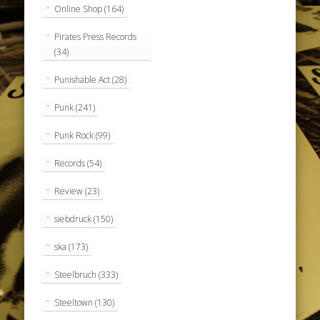
Online Shop
(164)
Pirates Press Records
(34)
Punishable Act
(28)
Punk
(241)
Punk Rock
(99)
Records
(54)
Review
(23)
siebdruck
(150)
ska
(173)
Steelbruch
(333)
Steeltown
(130)