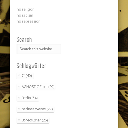
no religion
no racism
no repression
Search
Schlagwörter
7"
(40)
AGNOSTIC Front
(29)
Berlin
(54)
berliner Weisse
(27)
Bonecrusher
(25)