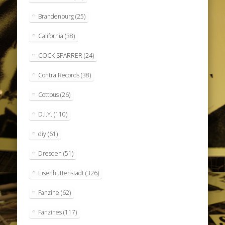
Brandenburg
(25)
California
(38)
COCK SPARRER
(24)
Contra Records
(38)
Cottbus
(26)
D.I.Y.
(110)
diy
(61)
Dresden
(51)
Eisenhüttenstadt
(326)
Fanzine
(62)
Fanzines
(117)