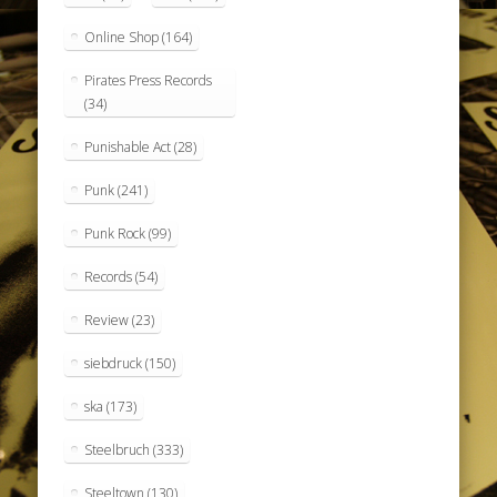
Online Shop
(164)
Pirates Press Records
(34)
Punishable Act
(28)
Punk
(241)
Punk Rock
(99)
Records
(54)
Review
(23)
siebdruck
(150)
ska
(173)
Steelbruch
(333)
Steeltown
(130)