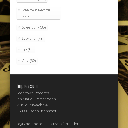
Steeltown Records
(226)
Streetpunk
(35)
Subkultur
(78)
the
(34)
Vinyl
(82)
Impressum
Steeltown Records
Inh.Maria Zimmermann
Zur Feuerwache 4
15890 Eisenhüttenstadt
registriert bei der IHK Frankfurt/Oder