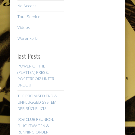
No Access
Tour Service
Videos
Warenkorb
last Posts
POWER OF THE
(PLATTEN) PRESS:
POSTERBOIZ UNTER
DRUCK!
THE PROMISED END &
UNPLUGGED SYSTEM:
DER RÜCKBLICK!
9Oi! CLUB REUNION:
FLUCHTWAGEN &
RUNNING ORDER!