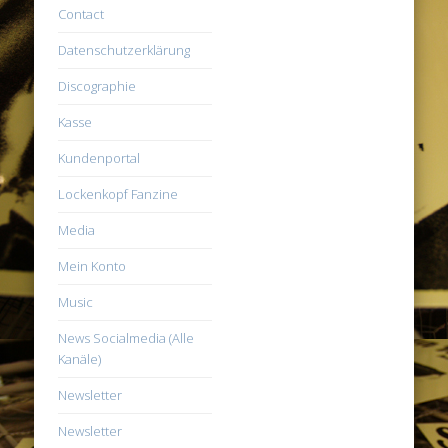
Contact
Datenschutzerklärung
Discographie
Kasse
Kundenportal
Lockenkopf Fanzine
Media
Mein Konto
Music
News Socialmedia (Alle
Kanäle)
Newsletter
Newsletter