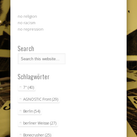
no religion
no racism
no repression
Search
Schlagwörter
7"
(40)
AGNOSTIC Front
(29)
Berlin
(54)
berliner Weisse
(27)
Bonecrusher
(25)