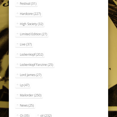
Festival
(31)
Hardcore
(227)
High Society
(32)
Limited Edition
(27)
Live
(37)
Lockenkopf
(202)
Lockenkopf Fanzine
(25)
Lord James
(27)
Lp
(47)
Mailorder
(250)
News
(25)
Oi
(35)
oi!
(232)