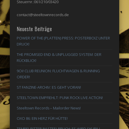
Steuernr.:061/210/03420
contact@steeltownrecords.de
Neueste Beiträge
POWER OF THE (PLATTEN) PRESS: POSTERBOIZ UNTER
DRUCK!
THE PROMISED END & UNPLUGGED SYSTEM: DER
RÜCKBLICK!
9Oi! CLUB REUNION: FLUCHTWAGEN & RUNNING
ORDER!
ST FANZINE-ARCHIV: ES GEHT VORAN!
STEELTOWN EMPFIEHLT: PUNK ROCK LIVE ACTION!
Steeltown Records – Mailorder News!
OXO 86: EIN HERZ FÜR HÜTTE!
TEMPELRITTER IM STEELBRUCH: ES WIRD SKURIL!