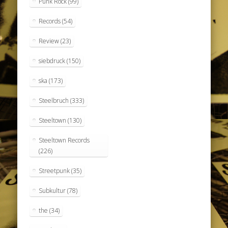
Punk Rock
(99)
Records
(54)
Review
(23)
siebdruck
(150)
ska
(173)
Steelbruch
(333)
Steeltown
(130)
Steeltown Records
(226)
Streetpunk
(35)
Subkultur
(78)
the
(34)