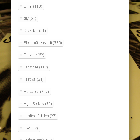
D.I.Y.
(110)
diy
(61)
Dresden
(51)
Eisenhüttenstadt
(326)
Fanzine
(62)
Fanzines
(117)
Festival
(31)
Hardcore
(227)
High Society
(32)
Limited Edition
(27)
Live
(37)