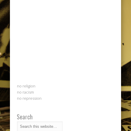
no religion
no racism
no repression
Search