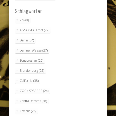
Schlagwörter
7"
(40)
AGNOSTIC Front
(29)
Berlin
(54)
berliner Weisse
(27)
Bonecrusher
(25)
Brandenburg
(25)
California
(38)
COCK SPARRER
(24)
Contra Records
(38)
Cottbus
(26)