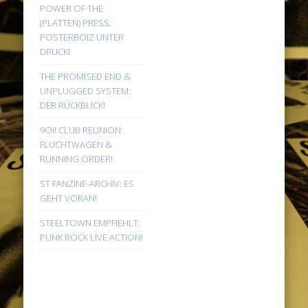
POWER OF THE
(PLATTEN) PRESS:
POSTERBOIZ UNTER
DRUCK!
THE PROMISED END &
UNPLUGGED SYSTEM:
DER RÜCKBLICK!
9Oi! CLUB REUNION:
FLUCHTWAGEN &
RUNNING ORDER!
ST FANZINE-ARCHIV: ES
GEHT VORAN!
STEELTOWN EMPFIEHLT:
PUNK ROCK LIVE ACTION!