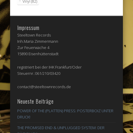
Vinyl
(82)
Impressum
Steeltown Records
Inh.Maria Zimmermann
Zur Feuerwache 4
15890 Eisenhüttenstadt
registriert bei der IHK Frankfurt/Oder
Steuernr.:061/210/03420
contact@steeltownrecords.de
Neueste Beiträge
POWER OF THE (PLATTEN) PRESS: POSTERBOIZ UNTER
DRUCK!
THE PROMISED END & UNPLUGGED SYSTEM: DER