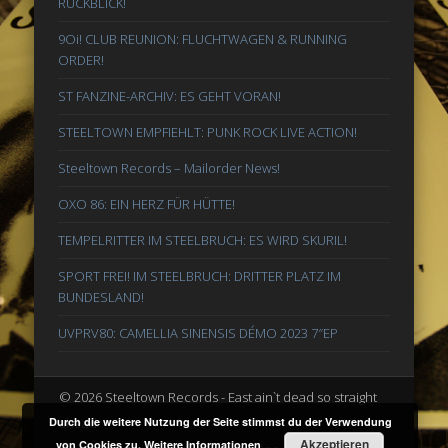
RÜCKBLICK!
9Oi! CLUB REUNION: FLUCHTWAGEN & RUNNING
ORDER!
ST FANZINE-ARCHIV: ES GEHT VORAN!
STEELTOWN EMPFIEHLT: PUNK ROCK LIVE ACTION!
Steeltown Records – Mailorder News!
OXO 86: EIN HERZ FÜR HÜTTE!
TEMPELRITTER IM STEELBRUCH: ES WIRD SKURIL!
SPORT FREI! IM STEELBRUCH: DRITTER PLATZ IM
BUNDESLAND!
UVPRV80: CAMELLIA SINENSIS DÉMO 2023 7″EP
© 2026 Steeltown Records - East ain`t dead so straight
ahead
Durch die weitere Nutzung der Seite stimmst du der Verwendung
Akzeptieren
von Cookies zu.
Weitere Informationen