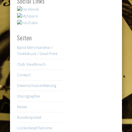
Social Links
Seiten
Band Merchandise /
Textildruck / Steel Print
Club Steelbruch
Contact
Datenschutzerklärung
Discographie
Kasse
Kundenportal
Lockenkopf Fanzine