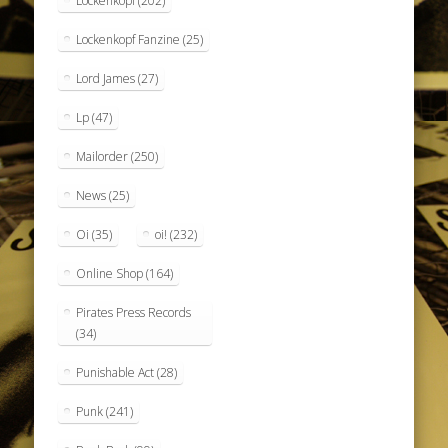
Lockenkopf
(202)
Lockenkopf Fanzine
(25)
Lord James
(27)
Lp
(47)
Mailorder
(250)
News
(25)
Oi
(35)
oi!
(232)
Online Shop
(164)
Pirates Press Records
(34)
Punishable Act
(28)
Punk
(241)