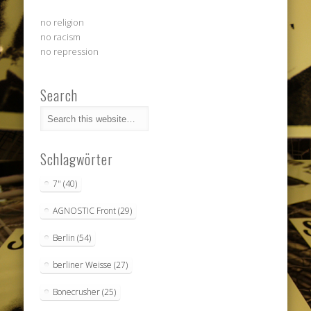
no religion
no racism
no repression
Search
Schlagwörter
7"
(40)
AGNOSTIC Front
(29)
Berlin
(54)
berliner Weisse
(27)
Bonecrusher
(25)