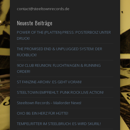
contact@steeltownrecords.de
Neueste Beiträge
POWER OF THE (PLATTEN) PRESS: POSTERBOIZ UNTER
DRUCK!
THE PROMISED END & UNPLUGGED SYSTEM: DER
RÜCKBLICK!
9Oi! CLUB REUNION: FLUCHTWAGEN & RUNNING
ORDER!
ST FANZINE-ARCHIV: ES GEHT VORAN!
STEELTOWN EMPFIEHLT: PUNK ROCK LIVE ACTION!
Steeltown Records – Mailorder News!
OXO 86: EIN HERZ FÜR HÜTTE!
TEMPELRITTER IM STEELBRUCH: ES WIRD SKURIL!