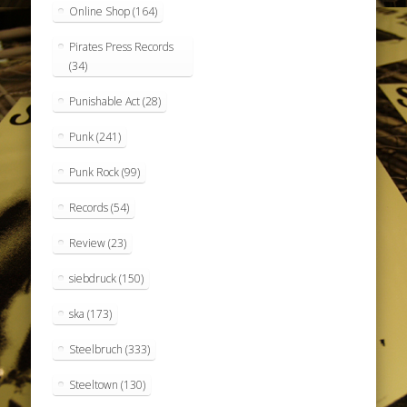
Online Shop
(164)
Pirates Press Records
(34)
Punishable Act
(28)
Punk
(241)
Punk Rock
(99)
Records
(54)
Review
(23)
siebdruck
(150)
ska
(173)
Steelbruch
(333)
Steeltown
(130)