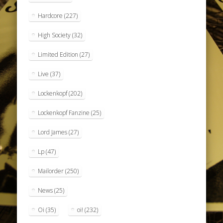
Hardcore
(227)
High Society
(32)
Limited Edition
(27)
Live
(37)
Lockenkopf
(202)
Lockenkopf Fanzine
(25)
Lord James
(27)
Lp
(47)
Mailorder
(250)
News
(25)
Oi
(35)
oi!
(232)