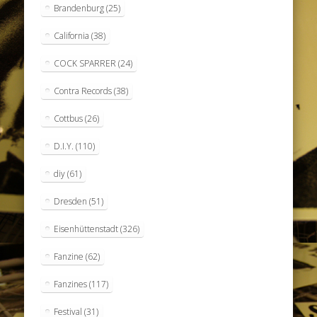
Brandenburg
(25)
California
(38)
COCK SPARRER
(24)
Contra Records
(38)
Cottbus
(26)
D.I.Y.
(110)
diy
(61)
Dresden
(51)
Eisenhüttenstadt
(326)
Fanzine
(62)
Fanzines
(117)
Festival
(31)