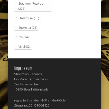
Steeltown Records
(226)
Streetpunk
(35)
Subkultur
(78)
the
(34)
Vinyl
(82)
Impressum
Steeltown Records
Inh.Maria Zimmermann
Zur Feuerwache 4
15890 Eisenhüttenstadt
registriert bei der IHK Frankfurt/Oder
Steuernr.:061/210/03420