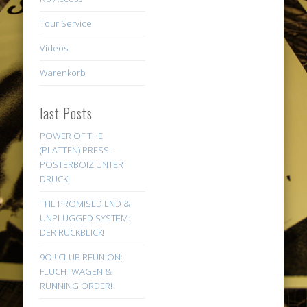
Tour Service
Videos
Warenkorb
last Posts
POWER OF THE
(PLATTEN) PRESS:
POSTERBOIZ UNTER
DRUCK!
THE PROMISED END &
UNPLUGGED SYSTEM:
DER RÜCKBLICK!
9Oi! CLUB REUNION:
FLUCHTWAGEN &
RUNNING ORDER!