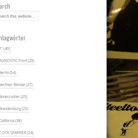
arch
hlagwörter
7"
(40)
AGNOSTIC Front
(29)
Berlin
(54)
berliner Weisse
(27)
Bonecrusher
(25)
Brandenburg
(25)
California
(38)
COCK SPARRER
(24)