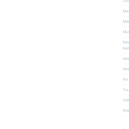
Loc
Me
Mei
Mus
New
Kan
New
New
No 
Tou
Vid
Wa