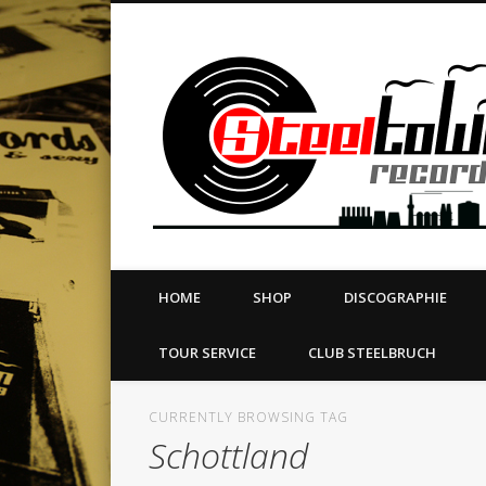
book
Twitter
Vimeo
Dribble
LinkedIn
LABEL | MERCH | PRINT | DIY | FANZINE | TOURSERVICE
HOME
SHOP
DISCOGRAPHIE
TOUR SERVICE
CLUB STEELBRUCH
CURRENTLY BROWSING TAG
Schottland