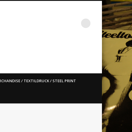
st ain`t dead so straight
CHANDISE / TEXTILDRUCK / STEEL PRINT