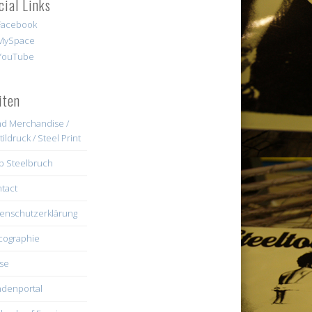
cial Links
iten
d Merchandise /
tildruck / Steel Print
b Steelbruch
tact
enschutzerklärung
cographie
se
denportal