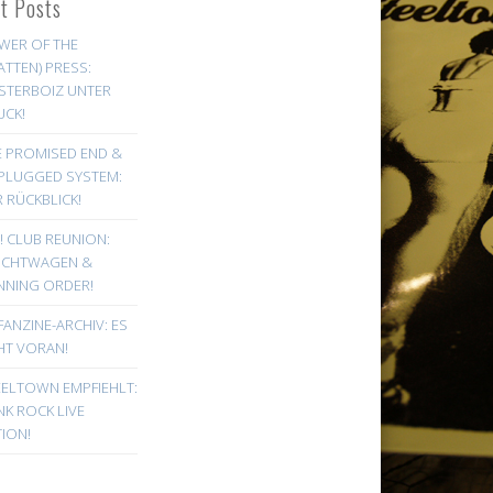
st Posts
WER OF THE
ATTEN) PRESS:
STERBOIZ UNTER
UCK!
E PROMISED END &
PLUGGED SYSTEM:
 RÜCKBLICK!
! CLUB REUNION:
UCHTWAGEN &
NNING ORDER!
FANZINE-ARCHIV: ES
HT VORAN!
EELTOWN EMPFIEHLT:
K ROCK LIVE
ION!