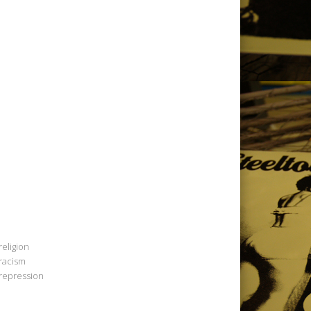
religion
racism
repression