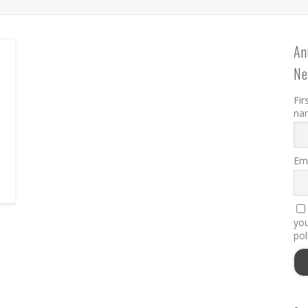
An
Ne
Fir
na
Ema
you
pol