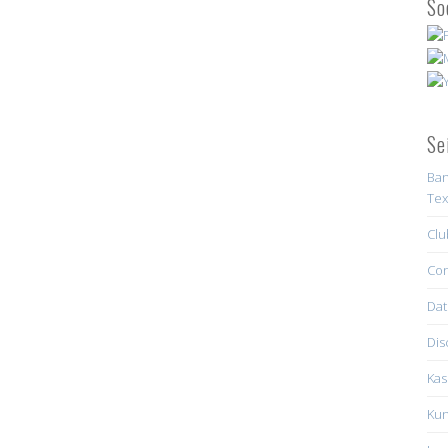
So
Se
Ban
Tex
Clu
Con
Dat
Dis
Kas
Kun