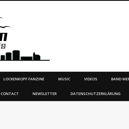
Steeltown Records – Ea
 | BOOKING
ahead
LOCKENKOPF FANZINE
MUSIC
VIDEOS
BAND MER
CONTACT
NEWSLETTER
DATENSCHUTZERKLÄRUNG