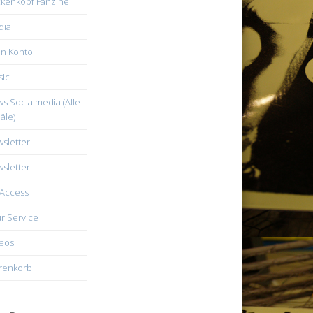
kenkopf Fanzine
dia
n Konto
ic
s Socialmedia (Alle
äle)
sletter
sletter
Access
r Service
eos
renkorb