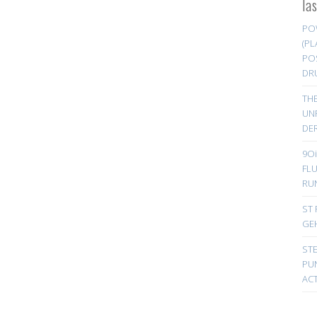
la
PO
(PL
PO
DR
TH
UN
DER
9Oi
FL
RU
ST 
GE
ST
PUN
ACT