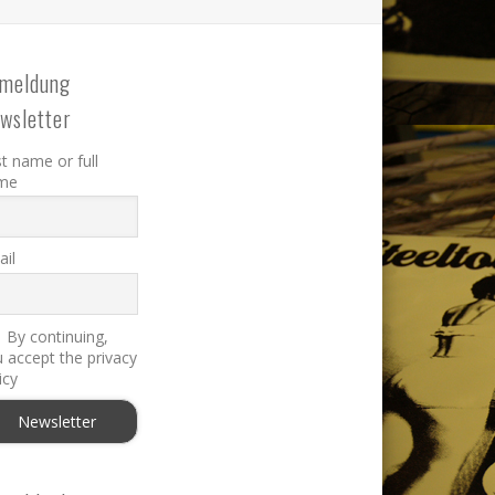
meldung
wsletter
st name or full
me
il
By continuing,
 accept the privacy
icy