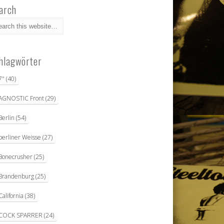
arch
hlagwörter
7"
(40)
AGNOSTIC Front
(29)
Berlin
(54)
berliner Weisse
(27)
Bonecrusher
(25)
Brandenburg
(25)
California
(38)
COCK SPARRER
(24)