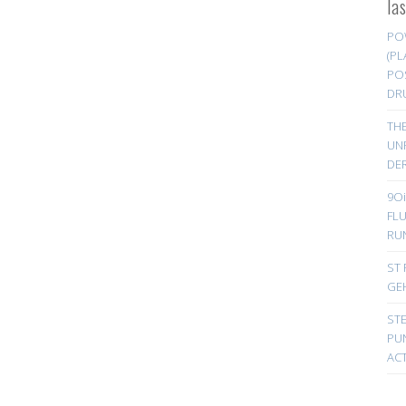
la
PO
(PL
PO
DR
TH
UN
DER
9Oi
FL
RU
ST 
GE
ST
PUN
ACT