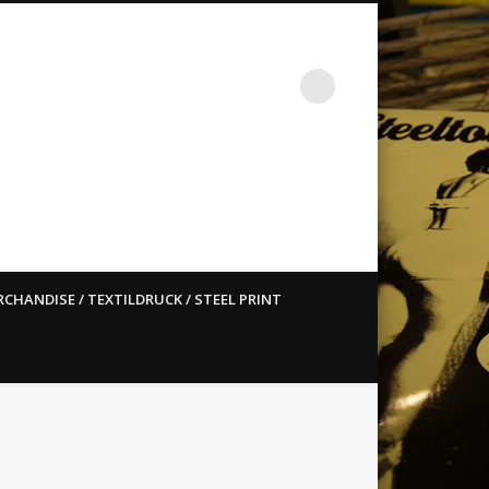
st ain`t dead so straight
CHANDISE / TEXTILDRUCK / STEEL PRINT