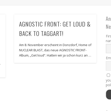
An
AGNOSTIC FRONT: GET LOUD &
Ne
BACK TO TAGGART!
Fir
na
Am 8. November erscheint in Donzdorf, Home of
NUCLEAR BLAST, das neue AGNOSTIC FRONT-
n
Album, „Get loud“. Hatten wir ja schon kurz an …
Ema
r
you
pol