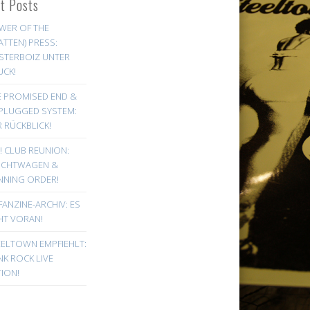
st Posts
WER OF THE
ATTEN) PRESS:
STERBOIZ UNTER
UCK!
E PROMISED END &
PLUGGED SYSTEM:
 RÜCKBLICK!
! CLUB REUNION:
UCHTWAGEN &
NNING ORDER!
FANZINE-ARCHIV: ES
HT VORAN!
EELTOWN EMPFIEHLT:
K ROCK LIVE
ION!