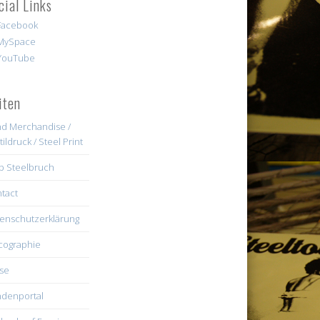
cial Links
iten
d Merchandise /
tildruck / Steel Print
b Steelbruch
tact
enschutzerklärung
cographie
se
denportal