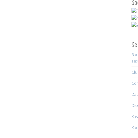
So
Se
Ban
Tex
Clu
Con
Dat
Dis
Kas
Kun