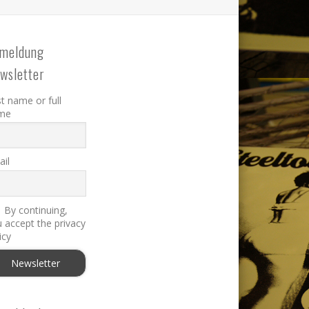
meldung
wsletter
st name or full
me
il
By continuing,
 accept the privacy
icy