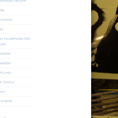
kenkopf Fanzine
dia
n Konto
ic
s Socialmedia (Alle
äle)
sletter
sletter
Access
r Service
eos
renkorb