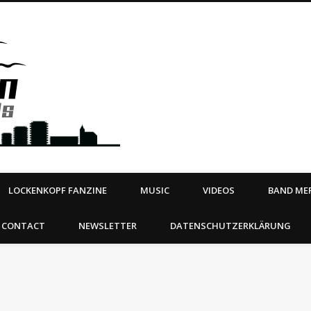
Steeltown Records – Ea
 | BOOKING
ahead
LOCKENKOPF FANZINE
MUSIC
VIDEOS
BAND MER
CONTACT
NEWSLETTER
DATENSCHUTZERKLÄRUNG