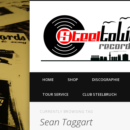
book
Twitter
Vimeo
Dribble
LinkedIn
LABEL | MERCH | PRINT | DIY | FANZINE | TOURSERVICE
HOME
SHOP
DISCOGRAPHIE
TOUR SERVICE
CLUB STEELBRUCH
CURRENTLY BROWSING TAG
Sean Taggart