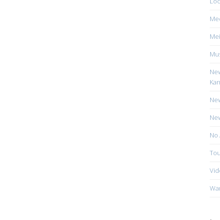
Loc
Me
Mei
Mus
New
Kan
New
New
No 
Tou
Vid
Wa