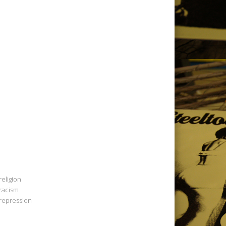
religion
racism
repression