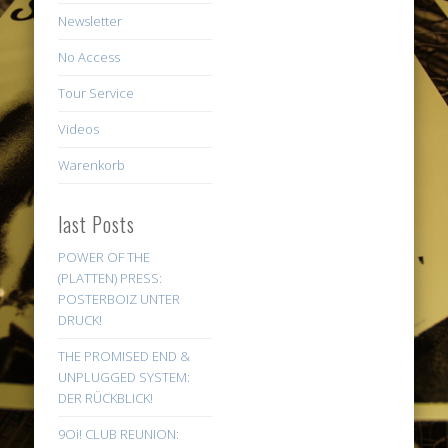
Newsletter
No Access
Tour Service
Videos
Warenkorb
last Posts
POWER OF THE
(PLATTEN) PRESS:
POSTERBOIZ UNTER
DRUCK!
THE PROMISED END &
UNPLUGGED SYSTEM:
DER RÜCKBLICK!
9Oi! CLUB REUNION: