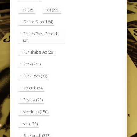
Oi
(35)
oi!
(232)
Online Shop
(164)
Pirates Press Records
(34)
Punishable Act
(28)
Punk
(241)
Punk Rock
(99)
Records
(54)
Review
(23)
siebdruck
(150)
ska
(173)
Steelbruch
(333)