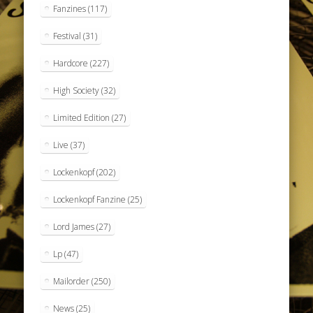
Fanzines
(117)
Festival
(31)
Hardcore
(227)
High Society
(32)
Limited Edition
(27)
Live
(37)
Lockenkopf
(202)
Lockenkopf Fanzine
(25)
Lord James
(27)
Lp
(47)
Mailorder
(250)
News
(25)