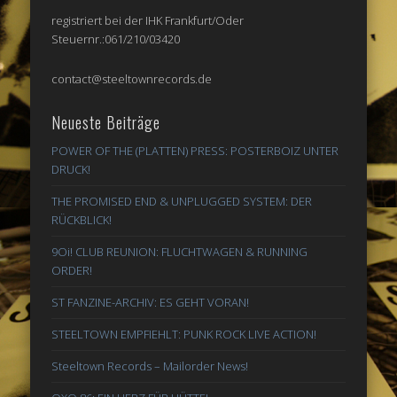
registriert bei der IHK Frankfurt/Oder
Steuernr.:061/210/03420
contact@steeltownrecords.de
Neueste Beiträge
POWER OF THE (PLATTEN) PRESS: POSTERBOIZ UNTER
DRUCK!
THE PROMISED END & UNPLUGGED SYSTEM: DER
RÜCKBLICK!
9Oi! CLUB REUNION: FLUCHTWAGEN & RUNNING
ORDER!
ST FANZINE-ARCHIV: ES GEHT VORAN!
STEELTOWN EMPFIEHLT: PUNK ROCK LIVE ACTION!
Steeltown Records – Mailorder News!