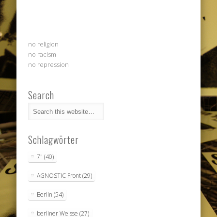
no religion
no racism
no repression
Search
Schlagwörter
7"
(40)
AGNOSTIC Front
(29)
Berlin
(54)
berliner Weisse
(27)