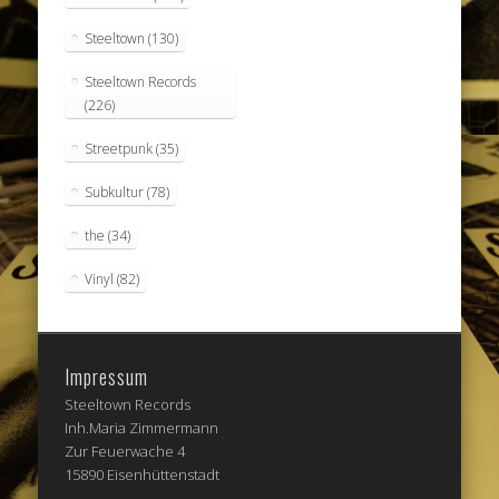
Steeltown
(130)
Steeltown Records
(226)
Streetpunk
(35)
Subkultur
(78)
the
(34)
Vinyl
(82)
Impressum
Steeltown Records
Inh.Maria Zimmermann
Zur Feuerwache 4
15890 Eisenhüttenstadt