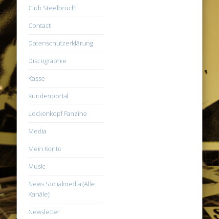
Club Steelbruch
Contact
Datenschutzerklärung
Discographie
Kasse
Kundenportal
Lockenkopf Fanzine
Media
Mein Konto
Music
News Socialmedia (Alle
Kanäle)
Newsletter