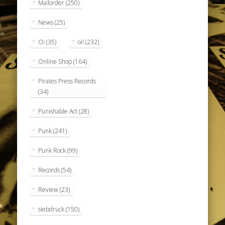
Mailorder
(250)
News
(25)
Oi
(35)
oi!
(232)
Online Shop
(164)
Pirates Press Records
(34)
Punishable Act
(28)
Punk
(241)
Punk Rock
(99)
Records
(54)
Review
(23)
siebdruck
(150)