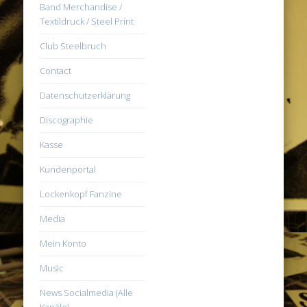
Band Merchandise /
Textildruck / Steel Print
Club Steelbruch
Contact
Datenschutzerklärung
Discographie
Kasse
Kundenportal
Lockenkopf Fanzine
Media
Mein Konto
Music
News Socialmedia (Alle
Kanäle)