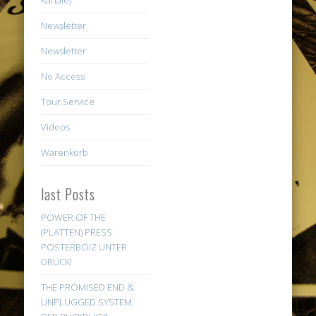
Newsletter
Newsletter
No Access
Tour Service
Videos
Warenkorb
last Posts
POWER OF THE
(PLATTEN) PRESS:
POSTERBOIZ UNTER
DRUCK!
THE PROMISED END &
UNPLUGGED SYSTEM: