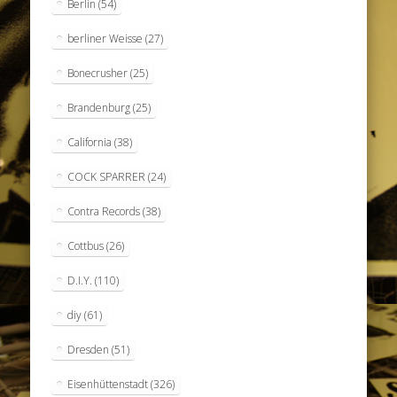
Berlin
(54)
berliner Weisse
(27)
Bonecrusher
(25)
Brandenburg
(25)
California
(38)
COCK SPARRER
(24)
Contra Records
(38)
Cottbus
(26)
D.I.Y.
(110)
diy
(61)
Dresden
(51)
Eisenhüttenstadt
(326)