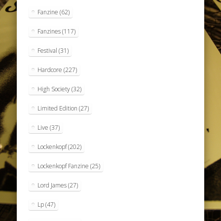
Fanzine
(62)
Fanzines
(117)
Festival
(31)
Hardcore
(227)
High Society
(32)
Limited Edition
(27)
Live
(37)
Lockenkopf
(202)
Lockenkopf Fanzine
(25)
Lord James
(27)
Lp
(47)