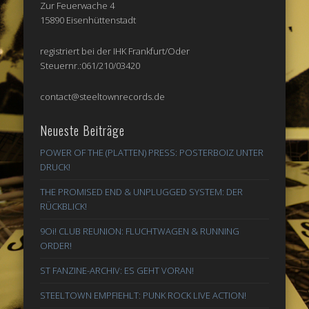
Zur Feuerwache 4
15890 Eisenhüttenstadt
registriert bei der IHK Frankfurt/Oder
Steuernr.:061/210/03420
contact@steeltownrecords.de
Neueste Beiträge
POWER OF THE (PLATTEN) PRESS: POSTERBOIZ UNTER
DRUCK!
THE PROMISED END & UNPLUGGED SYSTEM: DER
RÜCKBLICK!
9Oi! CLUB REUNION: FLUCHTWAGEN & RUNNING
ORDER!
ST FANZINE-ARCHIV: ES GEHT VORAN!
STEELTOWN EMPFIEHLT: PUNK ROCK LIVE ACTION!