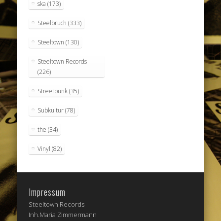
ska
(173)
Steelbruch
(333)
Steeltown
(130)
Steeltown Records
(226)
Streetpunk
(35)
Subkultur
(78)
the
(34)
Vinyl
(82)
Impressum
Steeltown Records
Inh.Maria Zimmermann