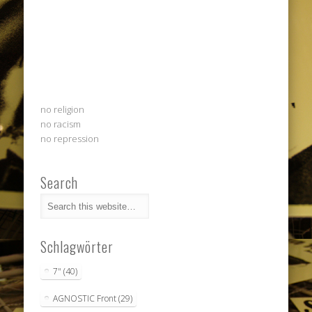
no religion
no racism
no repression
Search
Schlagwörter
7"
(40)
AGNOSTIC Front
(29)