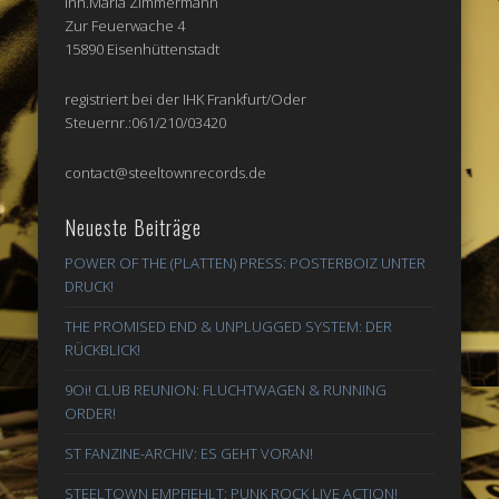
Inh.Maria Zimmermann
Zur Feuerwache 4
15890 Eisenhüttenstadt
registriert bei der IHK Frankfurt/Oder
Steuernr.:061/210/03420
contact@steeltownrecords.de
Neueste Beiträge
POWER OF THE (PLATTEN) PRESS: POSTERBOIZ UNTER
DRUCK!
THE PROMISED END & UNPLUGGED SYSTEM: DER
RÜCKBLICK!
9Oi! CLUB REUNION: FLUCHTWAGEN & RUNNING
ORDER!
ST FANZINE-ARCHIV: ES GEHT VORAN!
STEELTOWN EMPFIEHLT: PUNK ROCK LIVE ACTION!