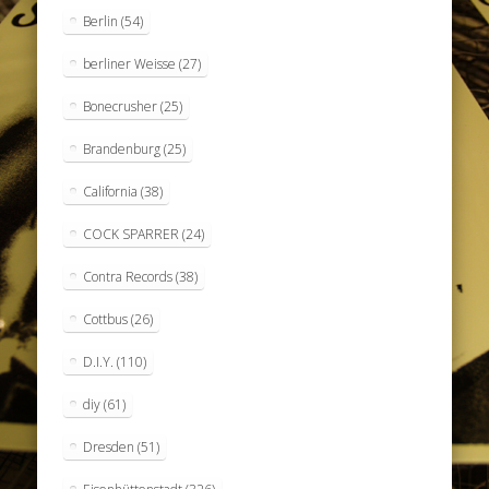
Berlin
(54)
berliner Weisse
(27)
Bonecrusher
(25)
Brandenburg
(25)
California
(38)
COCK SPARRER
(24)
Contra Records
(38)
Cottbus
(26)
D.I.Y.
(110)
diy
(61)
Dresden
(51)