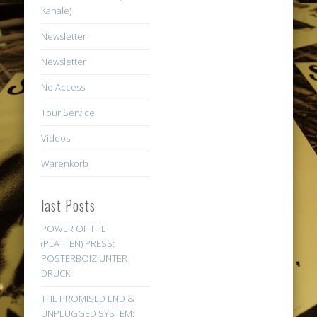
Kanäle)
Newsletter
Newsletter
No Access
Tour Service
Videos
Warenkorb
last Posts
POWER OF THE
(PLATTEN) PRESS:
POSTERBOIZ UNTER
DRUCK!
THE PROMISED END &
UNPLUGGED SYSTEM: