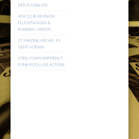
DER RÜCKBLICK!
9Oi! CLUB REUNION:
FLUCHTWAGEN &
RUNNING ORDER!
ST FANZINE-ARCHIV: ES
GEHT VORAN!
STEELTOWN EMPFIEHLT:
PUNK ROCK LIVE ACTION!