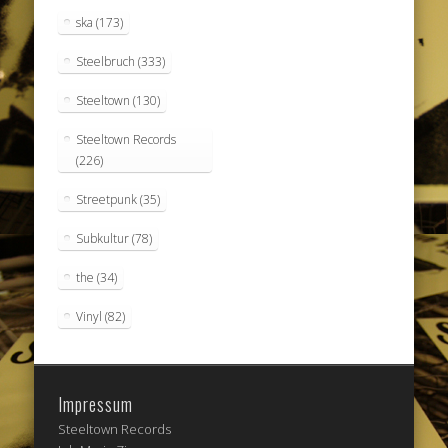
ska
(173)
Steelbruch
(333)
Steeltown
(130)
Steeltown Records
(226)
Streetpunk
(35)
Subkultur
(78)
the
(34)
Vinyl
(82)
Impressum
Steeltown Records