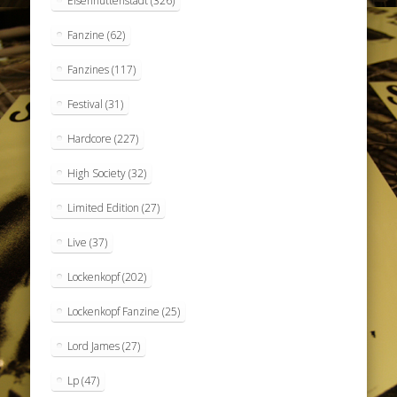
Eisenhüttenstadt
(326)
Fanzine
(62)
Fanzines
(117)
Festival
(31)
Hardcore
(227)
High Society
(32)
Limited Edition
(27)
Live
(37)
Lockenkopf
(202)
Lockenkopf Fanzine
(25)
Lord James
(27)
Lp
(47)