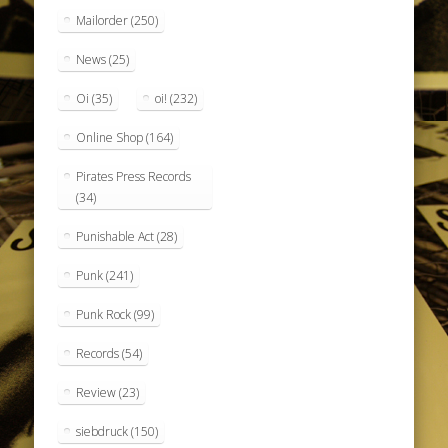
Mailorder
(250)
News
(25)
Oi
(35)
oi!
(232)
Online Shop
(164)
Pirates Press Records
(34)
Punishable Act
(28)
Punk
(241)
Punk Rock
(99)
Records
(54)
Review
(23)
siebdruck
(150)