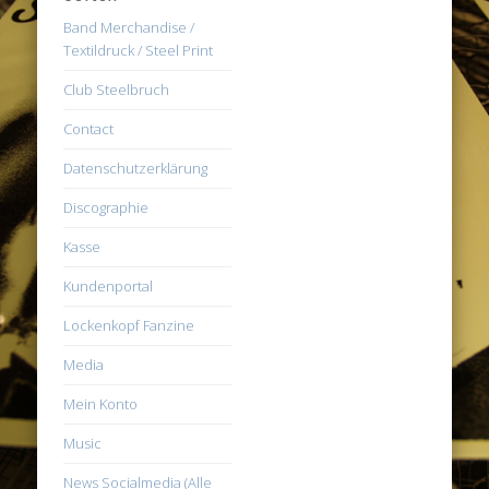
Band Merchandise /
Textildruck / Steel Print
Club Steelbruch
Contact
Datenschutzerklärung
Discographie
Kasse
Kundenportal
Lockenkopf Fanzine
Media
Mein Konto
Music
News Socialmedia (Alle