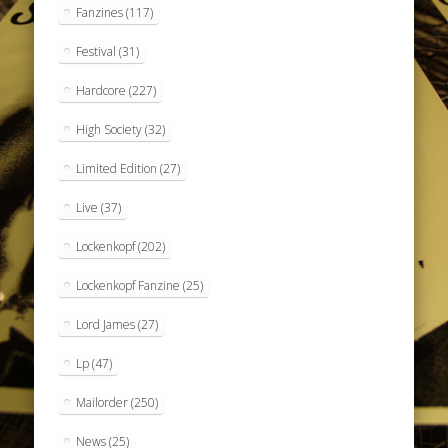
Fanzines
(117)
Festival
(31)
Hardcore
(227)
High Society
(32)
Limited Edition
(27)
Live
(37)
Lockenkopf
(202)
Lockenkopf Fanzine
(25)
Lord James
(27)
Lp
(47)
Mailorder
(250)
News
(25)