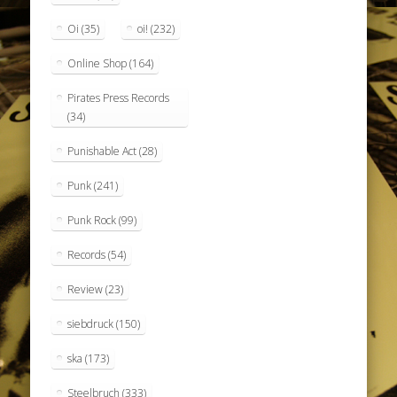
Oi
(35)
oi!
(232)
Online Shop
(164)
Pirates Press Records
(34)
Punishable Act
(28)
Punk
(241)
Punk Rock
(99)
Records
(54)
Review
(23)
siebdruck
(150)
ska
(173)
Steelbruch
(333)