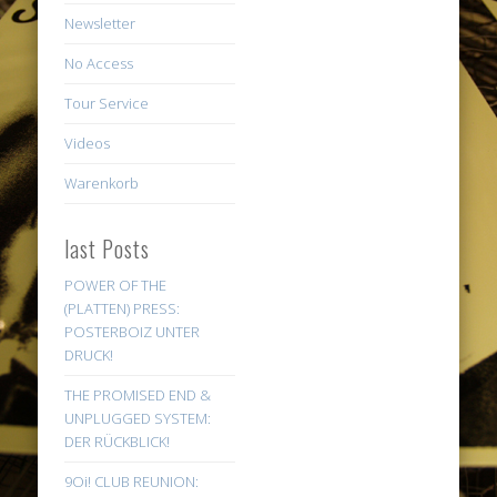
Newsletter
No Access
Tour Service
Videos
Warenkorb
last Posts
POWER OF THE
(PLATTEN) PRESS:
POSTERBOIZ UNTER
DRUCK!
THE PROMISED END &
UNPLUGGED SYSTEM:
DER RÜCKBLICK!
9Oi! CLUB REUNION: