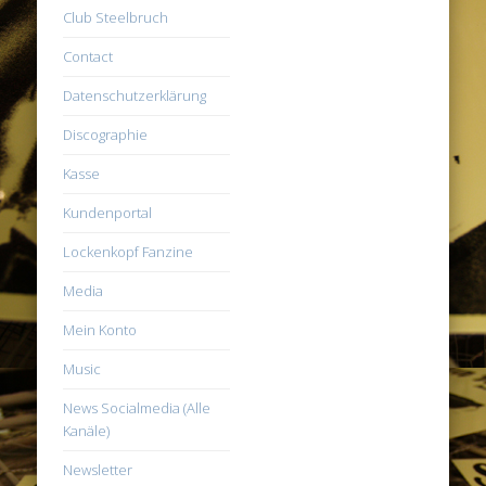
Club Steelbruch
Contact
Datenschutzerklärung
Discographie
Kasse
Kundenportal
Lockenkopf Fanzine
Media
Mein Konto
Music
News Socialmedia (Alle
Kanäle)
Newsletter