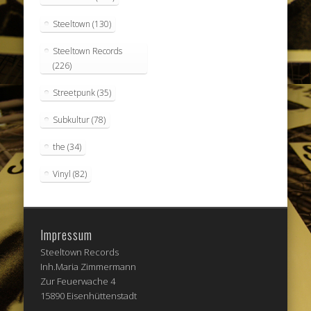
Steeltown
(130)
Steeltown Records
(226)
Streetpunk
(35)
Subkultur
(78)
the
(34)
Vinyl
(82)
Impressum
Steeltown Records
Inh.Maria Zimmermann
Zur Feuerwache 4
15890 Eisenhüttenstadt