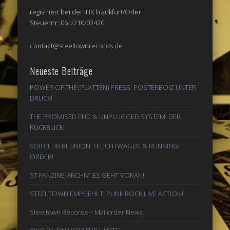
registriert bei der IHK Frankfurt/Oder
Steuernr.:061/210/03420
contact@steeltownrecords.de
Neueste Beiträge
POWER OF THE (PLATTEN) PRESS: POSTERBOIZ UNTER
DRUCK!
THE PROMISED END & UNPLUGGED SYSTEM: DER
RÜCKBLICK!
9Oi! CLUB REUNION: FLUCHTWAGEN & RUNNING
ORDER!
ST FANZINE-ARCHIV: ES GEHT VORAN!
STEELTOWN EMPFIEHLT: PUNK ROCK LIVE ACTION!
Steeltown Records – Mailorder News!