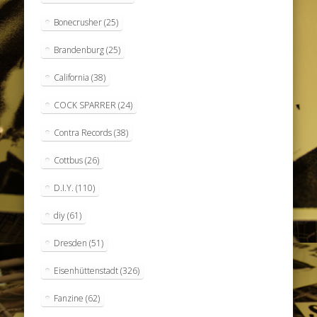
Bonecrusher
(25)
Brandenburg
(25)
California
(38)
COCK SPARRER
(24)
Contra Records
(38)
Cottbus
(26)
D.I.Y.
(110)
diy
(61)
Dresden
(51)
Eisenhüttenstadt
(326)
Fanzine
(62)