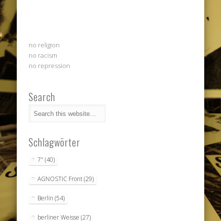
no religion
no racism
no repression
Search
Schlagwörter
7"
(40)
AGNOSTIC Front
(29)
Berlin
(54)
berliner Weisse
(27)