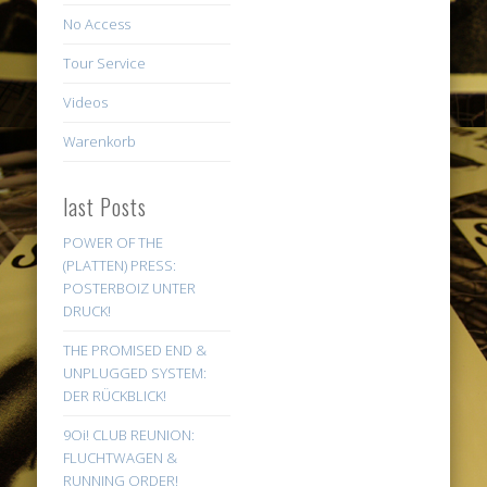
No Access
Tour Service
Videos
Warenkorb
last Posts
POWER OF THE
(PLATTEN) PRESS:
POSTERBOIZ UNTER
DRUCK!
THE PROMISED END &
UNPLUGGED SYSTEM:
DER RÜCKBLICK!
9Oi! CLUB REUNION:
FLUCHTWAGEN &
RUNNING ORDER!