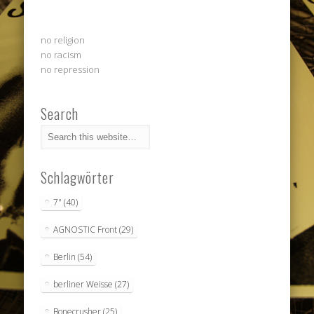
no religion
no racism
no repression
Search
Schlagwörter
7"
(40)
AGNOSTIC Front
(29)
Berlin
(54)
berliner Weisse
(27)
Bonecrusher
(25)