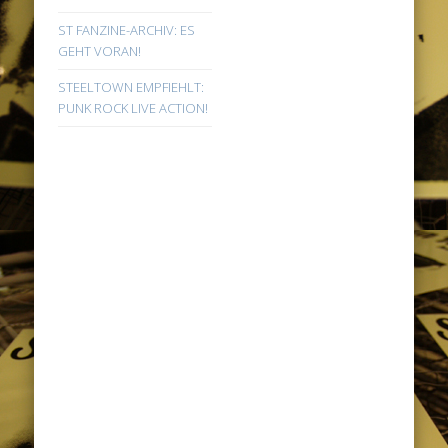
ST FANZINE-ARCHIV: ES
GEHT VORAN!
STEELTOWN EMPFIEHLT:
PUNK ROCK LIVE ACTION!