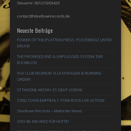
Steuernr.:061/210/03420
contact@steeltownrecords.de
Neueste Beiträge
POWER OF THE (PLATTEN) PRESS: POSTERBOIZ UNTER
DRUCK!
THE PROMISED END & UNPLUGGED SYSTEM: DER
RÜCKBLICK!
9Oi! CLUB REUNION: FLUCHTWAGEN & RUNNING
ORDER!
ST FANZINE-ARCHIV: ES GEHT VORAN!
STEELTOWN EMPFIEHLT: PUNK ROCK LIVE ACTION!
Steeltown Records – Mailorder News!
OXO 86: EIN HERZ FÜR HÜTTE!