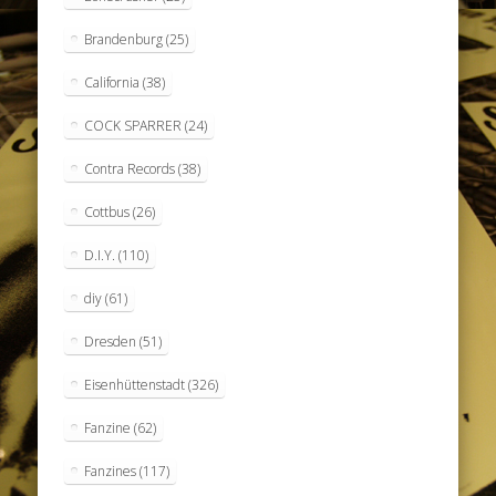
Brandenburg
(25)
California
(38)
COCK SPARRER
(24)
Contra Records
(38)
Cottbus
(26)
D.I.Y.
(110)
diy
(61)
Dresden
(51)
Eisenhüttenstadt
(326)
Fanzine
(62)
Fanzines
(117)