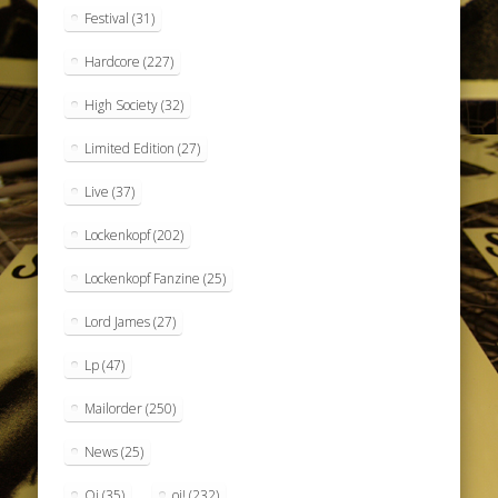
Festival
(31)
Hardcore
(227)
High Society
(32)
Limited Edition
(27)
Live
(37)
Lockenkopf
(202)
Lockenkopf Fanzine
(25)
Lord James
(27)
Lp
(47)
Mailorder
(250)
News
(25)
Oi
(35)
oi!
(232)