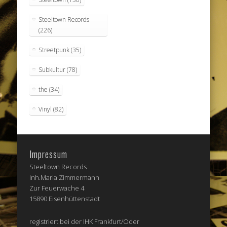
Steeltown Records
(226)
Streetpunk
(35)
Subkultur
(78)
the
(34)
Vinyl
(82)
Impressum
Steeltown Records
Inh.Maria Zimmermann
Zur Feuerwache 4
15890 Eisenhüttenstadt
registriert bei der IHK Frankfurt/Oder