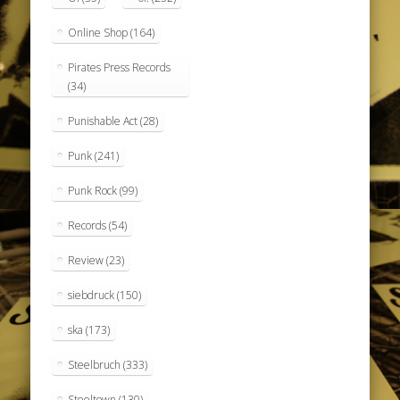
Online Shop
(164)
Pirates Press Records
(34)
Punishable Act
(28)
Punk
(241)
Punk Rock
(99)
Records
(54)
Review
(23)
siebdruck
(150)
ska
(173)
Steelbruch
(333)
Steeltown
(130)